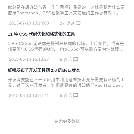
我录制第二季的视频。因为老罗我也在某公司工作，工作也很
你总是在想办法节省工作时间吗？我是的。这就是我为什么要
是繁忙。所以犹豫了一番，录制视频真心的是一件很累人的工
使用Photoshop、CSS框架等工具来使我的工作更有效率。我
作。每天劳累嘈杂的工作过后还要调整好心态去给大家最积极
忽略了一件事很久：使用一些好的工具去更快创造更漂亮的线
的一面录制精品视频。 但是在跟9Tech社区负责人廖湘宁一次
2013-07-10 15:24:00
27
评论
框。为了这个目的，我做了些研究。 1. Sqetch Sqetch是一个
私聊中，对于共享于互助的精神进行了深入的探讨...
粗略看看你线框的最好的UI工具包，它包括所有主要的浏览器
11 种 CSS 代码优化和格式化的工具
的模板和元素还有设备。 2. 网页设计DEROT’S FLAT UI工具
包 由网页设计师Depot和Freepik为你带来一个很棒的UI套
1.ProCSSor 无论你是复制粘贴你的代码，上传文件，或者是
件，平面设计的最新趋势。 3. The ultimate wireframe UI套
想要优化CSS代码的URL，ProCSSor可以很方便为你处理这
件 该组套件包含了超过60个在网页设计中最流行的元素。每
些事情，你甚至可以选择根据个人喜好而选择简洁又漂亮而且
个元素被应用于从开始创...
2013-06-14 15:13:27
5
评论
很棒的清理模式。 2.CSS Portal 一旦粘贴你需要定制的CSS
代码，你可以添加一些个人选项，例如缩进、打开或关闭支架
红帽发布了开发工具箱 2.0 的Beta版本
实例的具体项目、新的生产线、缩进CSS属性等等，都可以轻
松完成。 3. Clean CSS Clean CSS是为了获取对可修改代码
开发者要能在下一个应用中利用这些技术变革需要有正确的工
大小的压缩方面的可读性。你可以定做压缩，重组选择器，优
具，对于这些开发者，红帽很高兴的通知他们Red Hat Devel
化速记，删除不必要的字符串，甚至能够在压缩过程中增加一
oper Toolset 2.0 已经处于beta阶段了。 这个最新的版本的带
个时间戳。 4.CSS Comb 就像把你的头发清理不...
2013-06-10 10:07:41
5
评论
来了开发的灵活性与生产稳定提供必要的开发工具，最新的稳
定版本提高开发人员的生产力，并缩短部署时间。 红帽开发工
具箱2.0里面介绍了新的工具，包括eclipse集成开发环境（ID
E）,并且更新关键包可以帮助开发者更快地交付应用和功能。
Redhat开发工具包使C/C++开发人员只需一次编译，就能部署
暂无更多数据
到多个版本的Red Hat Enterprise Linux的物理机、虚拟机和
云计算环境下。并且Redha...