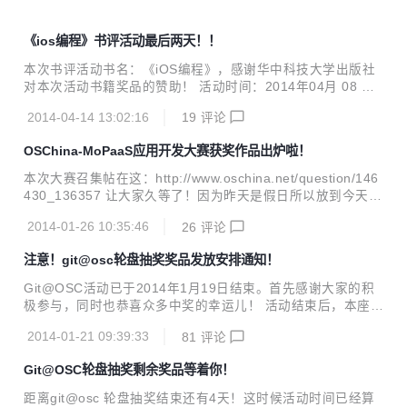
《ios编程》书评活动最后两天！！
本次书评活动书名：《iOS编程》，感谢华中科技大学出版社
对本次活动书籍奖品的赞助！ 活动时间：2014年04月 08 日~
2014年04月 15 日 活动规则：1.样章试读，跟原帖写书评；
2014-04-14 13:02:16
19
评论
2.挑选出10篇优秀书评，公布获奖名单。 3.要求书评必须是自
己读过样章后的切身感受，切忌虚夸；书评内容可谈论本书内
OSChina-MoPaaS应用开发大赛获奖作品出炉啦！
容、特色、阅读感受或者建议等； 4.纯粹的顶贴或灌水贴不作
为有效书评进行评选； 5.活动结束后由华中科技大学出版社统
本次大赛召集帖在这：http://www.oschina.net/question/146
一给获奖者寄送书籍。 样章试读请点击：http://t.cn/8sxPR0i
430_136357 让大家久等了！因为昨天是假日所以放到今天来
跟帖书评请点击这里：http://www.oschina.net/question/947
公布本次大赛的获奖名单。 本次大赛从12月8日开始经过报
559_1...
2014-01-26 10:35:46
26
评论
名、提交作品、大众投票、以及专家初审、复审几个阶段，本
着公平公正原则，邀请8位来自创业企业CEO、架构师、高校
注意！git@osc轮盘抽奖奖品发放安排通知！
教授等专家评审团对每个作品的功能、界面、创新等方面进行
评分筛选。最终5个优秀作品（优秀作品奖）出炉（如下
Git@OSC活动已于2014年1月19日结束。首先感谢大家的积
表），恭喜以下获奖者！ 第一名：FitRoot健康助理（作者：
极参与，同时也恭喜众多中奖的幸运儿！ 活动结束后，本座便
@uiexp ） 博客地址：http://my.oschina.net/fitroot/blog/189
专注于各项奖品的发放工作，部分通过邮件或者充值的奖品已
697 作...
2014-01-21 09:39:33
81
评论
经发放，虽然奖品不是我送给大家的，但是还是收到了很多人
的留言或者@ 信的感谢，哎呀，让我发货都发得特别起劲儿！
Git@OSC轮盘抽奖剩余奖品等着你！
接下来请各位中奖者认真阅读以下条例了： 由于临近春节放
假，发货过程中跟各流行镖局了解到，现在已经有好些地方不
距离git@osc 轮盘抽奖结束还有4天！这时候活动时间已经算