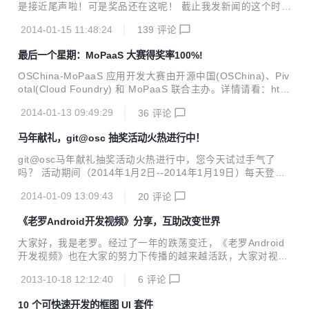
送货了，所以我们做出紧急的处理以及通知如下： 1.ipad air
是接近尾声啦！可是奖品还在这呢！ 截止我发新闻的这个时
、机械键盘、kindle、pcDuino的中奖用户我们还是会按照原
候，还没被抽走的奖品还一直堆在仓库里： iPad air ：2台 机
约定，最晚在今天按照你们留下的地址通过顺丰先生发出货
2014-01-15 11:48:24
139
评论
械键盘：5个 kindle：3个 pcDuino：5个 移动电源：30个 卫
品，务必要安全、及时...
衣：50件 开源马克杯：100个 还有上千个话费充值、代金券
最后一个星期：MoPaaS 大赛得奖率100%!
等等，当然不会占用我的仓库了。 活动时间截止至2014年1月
19日，每天也就动动手指头，这些奖品都有可能落口袋哟~邀
OSChina-MoPaaS 应用开发大赛由开源中国(OSChina)、Piv
请越多机会越多！
otal(Cloud Foundry) 和 MoPaaS 联合主办。详情请看：htt
p://www.oschina.net/mopaas-app-contest 本次大赛作品提
2014-01-13 09:49:29
36
评论
交时间将截止于1月20日，现已进入最后一个星期的作品投递
和大众投票阶段。 投递作品，得奖率100%！你还在等什
马年献礼，git@osc 抽奖活动火热进行中！
么？！马上投递作品》》 投票即有机会成为幸运观众，获得精
美马克杯一个！来为你看好的优秀项目投一票吧！ 大赛时间安
git@osc马年献礼抽奖活动火热进行中，您今天试过手气了
排： 1.作品提交阶段：2013年12月10日--2014年1月20日 2.
吗？ 活动期间（2014年1月2日--2014年1月19日）每天登陆g
大众投票阶段：2013年12月20日--2014...
it@osc即可获得一次抽奖机会，邀请注册越多机会越多！距离
2014-01-09 13:09:43
20
评论
活动结束还有10天，每新的一天都有新的希望！ 恭喜已经中
奖的同学们！我们将统一在明天发出第一批中奖奖品，请还没
《老罗Android开发视频》分享，互助改变世界
填写完整个人信息的同学抓紧时间啦！下一批获奖奖品会安排
在活动结束后2个工作日内发放。 还等？搓一搓手，ipad到碗
大家好，我是老罗。经过了一年的跌荡变迁，《老罗Android
里来！http://git.oschina.net/2014-luck-draw
开发视频》也在大家的努力下传播的越来越活跃，大家对视频
的反响让我也看到了未来的希望。我说的这个希望是对于技术
2013-10-18 12:12:40
6
评论
的分享，互助精神的延续！大家在邮件中对我的支持，以及对
视频录制工作的鼓励，也是我一直有力量坚持下去的动力！第
10 个可快速开发的框图 UI 套件
一季视频录制结束后，9Tech社区的负责人找上了我，想要请