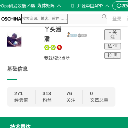
媒体矩阵
vOps研发效能
开源中国APP
切
登录
丫头潘
+ 关
注
潘
私 信
拉 黑
我就想说点啥
基础信息
271
313
76
0
经验值
粉丝
关注
文章总量
技术雷达