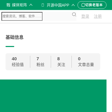
媒体矩阵
开源中国APP
切换老版本
登录
注册
基础信息
40
7
8
0
经验值
粉丝
关注
文章总量