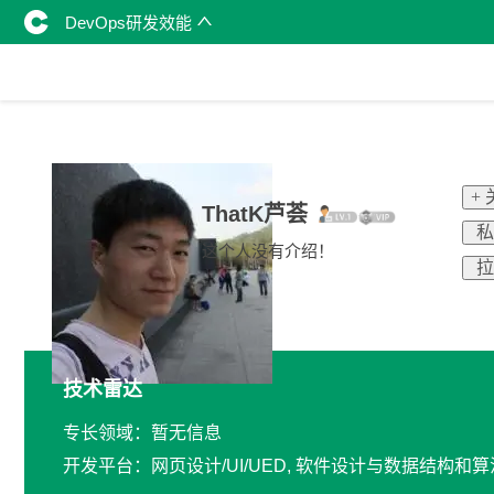
DevOps研发效能
+
ThatK芦荟
私
这个人没有介绍！
拉
技术雷达
专长领域：暂无信息
开发平台：网页设计/UI/UED, 软件设计与数据结构和算