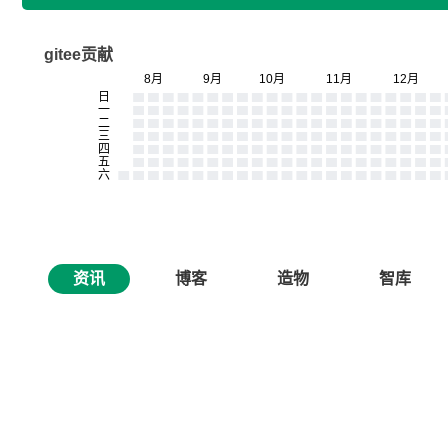
gitee贡献
资讯
博客
造物
智库