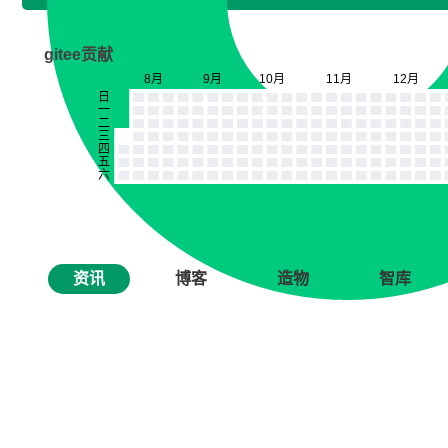
gitee贡献
资讯
博客
造物
智库