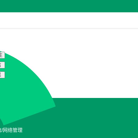
注
信
黑
统/网络管理