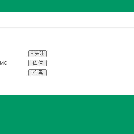
+ 关注
私 信
MC
拉 黑