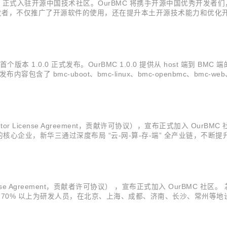
册，正式入驻开源中国技术社区。OurBMC 将携手开源中国优秀开发者们，
0 万开发者，不仅推广了开源软件的使用，还在提升本土开源技术能力和
已成为推动国内开源技术进步的重要力量。 OurBMC 社区是飞腾公司
 首个版本 1.0.0 正式发布。OurBMC 1.0.0 提供从 host 端
含了 bmc-uboot、bmc-linux、bmc-openbmc、bmc-web、host-
MC芯片的基础上，使能飞腾腾珑E2...
butor License Agreement，贡献许可协议），宣布正式加入 O
心企业，新华三通过深度布局 “云-网-算-存-端” 全产业链，不断
计算、大数据、人工智能、工业互联网、信息安全、智能联接、边缘计
cense Agreement，贡献者许可协议） ，宣布正式加入 OurBMC
中 70% 以上为研发人员，在北京、上海、成都、济南、长沙、常州
决方案，产品覆盖数据中心，边缘计算，工业控制，消费类终端和车载