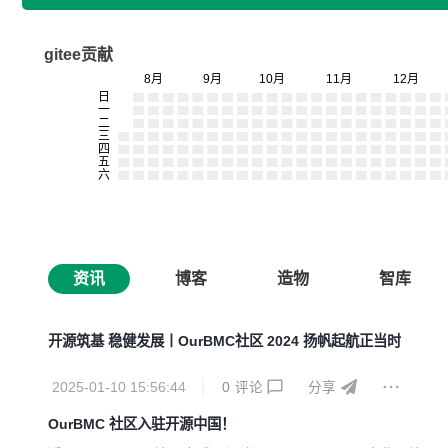
gitee贡献
资讯
博客
造物
智库
开源筑基 稳健发展丨OurBMC社区 2024 扬帆起航正当时
2025-01-10 15:56:44
0
评论
分享
OurBMC 社区入驻开源中国！