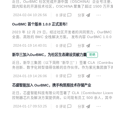
近日，OurBMC 社区完成开源中国（OSCHINA）企业号注
国内知名的开源技术社区，OSCHINA 聚集了超过 150
耕与发展，结合对中国本土开源环境的深刻理解，OSCHINA 
2024-02-04 10:26:56
0
评论
分享
区。在多方共同努力下，OurBMC...
OurBMC 首个版本 1.0.0 正式发布！
2023 年 12 月 29 日，经过社区开发者的共同努力，OurBMC
全面、高效的 BMC 全栈解决方案。 发布内容 OurBMC 1.0.0 发布内容包
oot v1.0.0基于U-Boot v2019.04开发，在支持业界主流B
2024-01-19 14:40:01
0
评论
分享
新华三加入OurBMC，为社区生态建设贡献力量
拒绝
近日，新华三集团（以下简称 “新华三” ）签署 CLA（Contri
务创新、数字化转型值得信赖的合作伙伴。作为紫光集团旗下的核
G、安全、终端等全方位的数字化基础设施整体能力，提供云
2024-01-19 14:26:06
0
评论
分享
华三深耕行业数十年，始终以客...
芯盛智能加入 OurBMC，携手构筑根技术存储产业
近日，芯盛智能科技有限公司签署了 CLA（Contributor Li
控制器芯片及解决方案提供商。公司现有员工 500 余人，其
理念，推出多款存储控制器芯片、固态存储产品及数据安全解
2024-01-17 09:53:25
0
评论
分享
设中。 芯盛智能持续加大研...