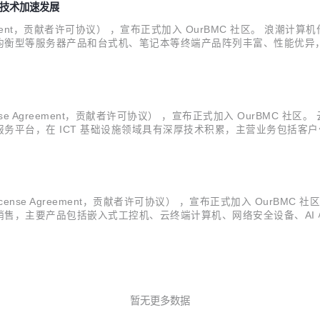
 技术加速发展
e Agreement，贡献者许可协议） ，宣布正式加入 OurBMC 社区
均衡型等服务器产品和台式机、笔记本等终端产品阵列丰富、性能优异
精研产品、共建生态的发展模式，浪潮计算机以强大的技术实力和深厚
ense Agreement，贡献者许可协议） ，宣布正式加入 OurBMC 社区
务平台，在 ICT 基础设施领域具有深厚技术积累，主营业务包括客
源等数十个行业领域的近百家知名客户开展成功合作。 公司创始人朱
icense Agreement，贡献者许可协议） ，宣布正式加入 OurBM
售，主要产品包括嵌入式工控机、云终端计算机、网络安全设备、AI
网、AI 及 5G 小站、安全可信计算等。 汉为致力于成为国产化自
暂无更多数据