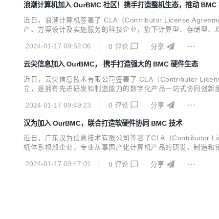
浪潮计算机加入 OurBMC 社区！携手打造整机生态，推动 BMC
近日，浪潮计算机签署了 CLA（Contributor Licens
产、方案设计及实施服务的科技企业，旗下计算型、存储型、
跨越创新变革深水区，支撑用户更好地驭势驭数前行。 坚持
2024-01-17 09:52:06
0
评论
分享
携手生态伙伴攻坚创新技术底层、核心问题，打造...
云尖信息加入 OurBMC， 携手打造强大的 BMC 硬件生态
近日，云尖信息技术有限公司签署了 CLA（Contributor Lic
立，是拥有先进研发和制造能力的数字化产品一站式协同创新服
息技术、芯片工程、3D 打印、智慧医疗、汽车电子、智慧能
2024-01-17 09:49:23
0
评论
分享
副总裁等职务，在 I...
汉为加入 OurBMC，联合打造软硬件协同 BMC 技术
近日，广东汉为信息技术有限公司签署了CLA（Contributor L
机体系根部企业，专业从事国产化计算机产品的研发、制造和销
固件和国产化操作系统适配、FPGA 设计、边缘计算机及物联
2024-01-17 09:47:01
0
评论
分享
政务、金融等行业客户提供...