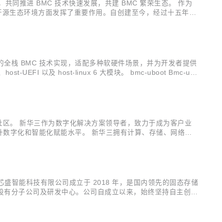
共同推进 BMC 技术快速发展，共建 BMC 繁荣生态。 作为
优化开源生态环境方面发挥了重要作用。自创建至今，经过十五年深
携手昆仑太科、百敖软件联合筹建的国内首个 BMC 开源根社
到 BMC 端的全栈 BMC 技术实现，适配多种软硬件场景，并为开发者提供
UEFI 以及 host-linux 6 大模块。 bmc-uboot Bmc-ub
urBMC 社区。 新华三作为数字化解决方案领导者，致力于成为客户业
提升数字化和智能化赋能水平。 新华三拥有计算、存储、网络、5
算等在内的一站式数字化解决方案，以及端到端的技术服务。新
 社区。 芯盛智能科技有限公司成立于 2018 年，是国内领先的固态存储
等地设有分子公司及研发中心。公司自成立以来，始终坚持自主创新
电子等，广泛应用于党政、金融、电力、轨交、网安等领域的建