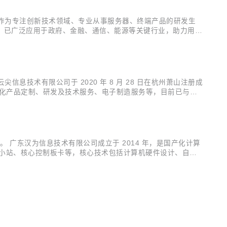
。 浪潮计算机作为专注创新技术领域、专业从事服务器、终端产品的研发生
，已广泛应用于政府、金融、通信、能源等关键行业，助力用户
的产业积累为依托，不断主导创新技术软硬件产品的协同创新，
。 云尖信息技术有限公司于 2020 年 8 月 28 日在杭州萧山注册成
户化产品定制、研发及技术服务、电子制造服务等，目前已与信
升宏先生曾供职于华为、新华三，并担任新华三研发总裁、供应链
C 社区。 广东汉为信息技术有限公司成立于 2014 年，是国产化计算
 小站、核心控制板卡等，核心技术包括计算机硬件设计、自主
主可控数字技术领域的先锋信创企业，专注于为电力、工控、交通、