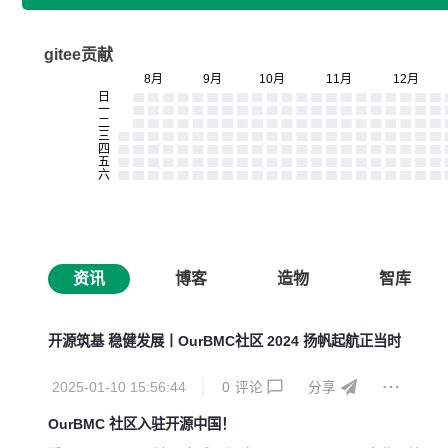
gitee贡献
资讯
博客
造物
智库
开源筑基 稳健发展丨OurBMC社区 2024 扬帆起航正当时
2025-01-10 15:56:44
0
评论
分享
OurBMC 社区入驻开源中国！