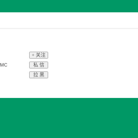
+ 关注
私 信
MC
拉 黑