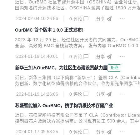
近日，OurBMC 社区完成开源中国（OSCHINA）企业号注
国内知名的开源技术社区，OSCHINA 聚集了超过 150
耕与发展，结合对中国本土开源环境的深刻理解，OSCHINA 
2024-02-04 10:26:56
0
评论
分享
区。在多方共同努力下，OurBMC...
OurBMC 首个版本 1.0.0 正式发布！
2023 年 12 月 29 日，经过社区开发者的共同努力，OurBMC
全面、高效的 BMC 全栈解决方案。 发布内容 OurBMC 1.0.0 发布内容包
oot v1.0.0基于U-Boot v2019.04开发，在支持业界主流B
2024-01-19 14:40:01
0
评论
分享
新华三加入OurBMC，为社区生态建设贡献力量
拒绝
近日，新华三集团（以下简称 “新华三” ）签署 CLA（Contri
务创新、数字化转型值得信赖的合作伙伴。作为紫光集团旗下的核
G、安全、终端等全方位的数字化基础设施整体能力，提供云
2024-01-19 14:26:06
0
评论
分享
华三深耕行业数十年，始终以客...
芯盛智能加入 OurBMC，携手构筑根技术存储产业
近日，芯盛智能科技有限公司签署了 CLA（Contributor Li
控制器芯片及解决方案提供商。公司现有员工 500 余人，其
理念，推出多款存储控制器芯片、固态存储产品及数据安全解
2024-01-17 09:53:25
0
评论
分享
设中。 芯盛智能持续加大研...