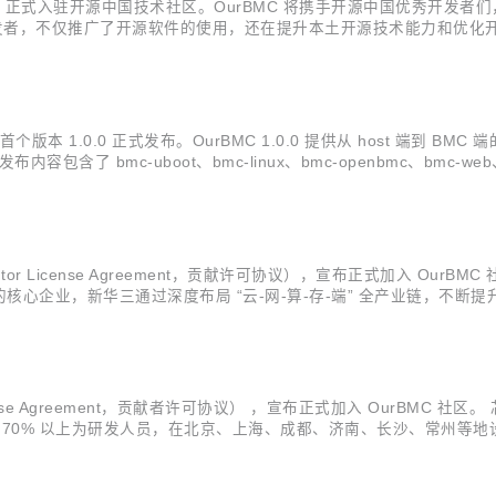
册，正式入驻开源中国技术社区。OurBMC 将携手开源中国优秀开发者们，
0 万开发者，不仅推广了开源软件的使用，还在提升本土开源技术能力和
已成为推动国内开源技术进步的重要力量。 OurBMC 社区是飞腾公司
 首个版本 1.0.0 正式发布。OurBMC 1.0.0 提供从 host 端
含了 bmc-uboot、bmc-linux、bmc-openbmc、bmc-web、host-
MC芯片的基础上，使能飞腾腾珑E2...
butor License Agreement，贡献许可协议），宣布正式加入 O
心企业，新华三通过深度布局 “云-网-算-存-端” 全产业链，不断
计算、大数据、人工智能、工业互联网、信息安全、智能联接、边缘计
cense Agreement，贡献者许可协议） ，宣布正式加入 OurBMC
中 70% 以上为研发人员，在北京、上海、成都、济南、长沙、常州
决方案，产品覆盖数据中心，边缘计算，工业控制，消费类终端和车载