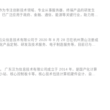
。 浪潮计算机作为专注创新技术领域、专业从事服务器、终端产品的研发生
，已广泛应用于政府、金融、通信、能源等关键行业，助力用户
的产业积累为依托，不断主导创新技术软硬件产品的协同创新，
。 云尖信息技术有限公司于 2020 年 8 月 28 日在杭州萧山注册成
户化产品定制、研发及技术服务、电子制造服务等，目前已与信
升宏先生曾供职于华为、新华三，并担任新华三研发总裁、供应链
C 社区。 广东汉为信息技术有限公司成立于 2014 年，是国产化计算
 小站、核心控制板卡等，核心技术包括计算机硬件设计、自主
主可控数字技术领域的先锋信创企业，专注于为电力、工控、交通、