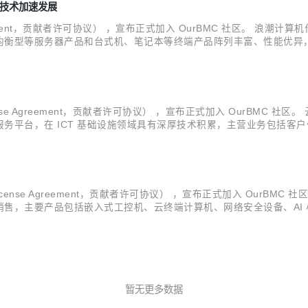
 技术加速发展
e Agreement，贡献者许可协议） ，宣布正式加入 OurBMC 社区
均衡型等服务器产品和台式机、笔记本等终端产品阵列丰富、性能优异
精研产品、共建生态的发展模式，浪潮计算机以强大的技术实力和深厚
ense Agreement，贡献者许可协议） ，宣布正式加入 OurBMC 社区
务平台，在 ICT 基础设施领域具有深厚技术积累，主营业务包括客
源等数十个行业领域的近百家知名客户开展成功合作。 公司创始人朱
icense Agreement，贡献者许可协议） ，宣布正式加入 OurBM
售，主要产品包括嵌入式工控机、云终端计算机、网络安全设备、AI
网、AI 及 5G 小站、安全可信计算等。 汉为致力于成为国产化自
暂无更多数据