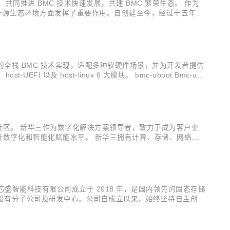
共同推进 BMC 技术快速发展，共建 BMC 繁荣生态。 作为
优化开源生态环境方面发挥了重要作用。自创建至今，经过十五年深
携手昆仑太科、百敖软件联合筹建的国内首个 BMC 开源根社
到 BMC 端的全栈 BMC 技术实现，适配多种软硬件场景，并为开发者提供
UEFI 以及 host-linux 6 大模块。 bmc-uboot Bmc-ub
urBMC 社区。 新华三作为数字化解决方案领导者，致力于成为客户业
提升数字化和智能化赋能水平。 新华三拥有计算、存储、网络、5
算等在内的一站式数字化解决方案，以及端到端的技术服务。新
 社区。 芯盛智能科技有限公司成立于 2018 年，是国内领先的固态存储
等地设有分子公司及研发中心。公司自成立以来，始终坚持自主创新
电子等，广泛应用于党政、金融、电力、轨交、网安等领域的建