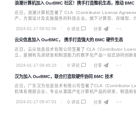
浪潮计算机加入 OurBMC 社区！携手打造整机生态，推动 BMC
近日，浪潮计算机签署了 CLA（Contributor Licens
产、方案设计及实施服务的科技企业，旗下计算型、存储型、
跨越创新变革深水区，支撑用户更好地驭势驭数前行。 坚持
2024-01-17 09:52:06
0
评论
分享
携手生态伙伴攻坚创新技术底层、核心问题，打造...
云尖信息加入 OurBMC， 携手打造强大的 BMC 硬件生态
近日，云尖信息技术有限公司签署了 CLA（Contributor Lic
立，是拥有先进研发和制造能力的数字化产品一站式协同创新服
息技术、芯片工程、3D 打印、智慧医疗、汽车电子、智慧能
2024-01-17 09:49:23
0
评论
分享
副总裁等职务，在 I...
汉为加入 OurBMC，联合打造软硬件协同 BMC 技术
近日，广东汉为信息技术有限公司签署了CLA（Contributor L
机体系根部企业，专业从事国产化计算机产品的研发、制造和销
固件和国产化操作系统适配、FPGA 设计、边缘计算机及物联
2024-01-17 09:47:01
0
评论
分享
政务、金融等行业客户提供...