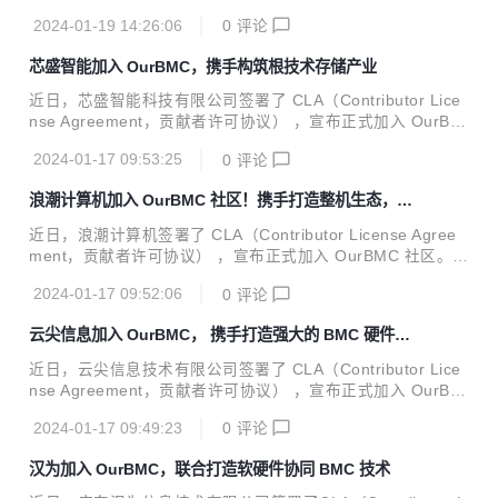
urBMC 社区。 新华三作为数字化解决方案领导者，致力于成
2024-01-19 14:26:06
0
评论
为客户业务创新、数字化转型值得信赖的合作伙伴。作为紫光
集团旗下的核心企业，新华三通过深度布局 “云-网-算-存-端”
芯盛智能加入 OurBMC，携手构筑根技术存储产业
全产业链，不断提升数字化和智能化赋能水平。 新华三拥有计
算、存储、网络、5G、安全、终端等全方位的数字化基础设
近日，芯盛智能科技有限公司签署了 CLA（Contributor Lice
施整体能力，提供云计算、大数据、人工智能、工业互联网、
nse Agreement，贡献者许可协议） ，宣布正式加入 OurBM
信息安全、智能联接、边缘计算等在内的一站式数字化解决方
C 社区。 芯盛智能科技有限公司成立于 2018 年，是国内领先
案，以及端到端的技术服务。新华三深耕行业数十年，始终以
2024-01-17 09:53:25
0
评论
的固态存储控制器芯片及解决方案提供商。公司现有员工 500
客...
余人，其中 70% 以上为研发人员，在北京、上海、成都、济
浪潮计算机加入 OurBMC 社区！携手打造整机生态，推
南、长沙、常州等地设有分子公司及研发中心。公司自成立以
动 BMC 技术加速发展
来，始终坚持自主创新理念，推出多款存储控制器芯片、固态
近日，浪潮计算机签署了 CLA（Contributor License Agree
存储产品及数据安全解决方案，产品覆盖数据中心，边缘计
ment，贡献者许可协议） ，宣布正式加入 OurBMC 社区。
算，工业控制，消费类终端和车载电子等，广泛应用于党政、
浪潮计算机作为专注创新技术领域、专业从事服务器、终端产
金融、电力、轨交、网安等领域的建设中。 芯盛智能持续加大
2024-01-17 09:52:06
0
评论
品的研发生产、方案设计及实施服务的科技企业，旗下计算
研...
型、存储型、均衡型等服务器产品和台式机、笔记本等终端产
云尖信息加入 OurBMC， 携手打造强大的 BMC 硬件生
品阵列丰富、性能优异，已广泛应用于政府、金融、通信、能
态
源等关键行业，助力用户跨越创新变革深水区，支撑用户更好
近日，云尖信息技术有限公司签署了 CLA（Contributor Lice
地驭势驭数前行。 坚持精研产品、共建生态的发展模式，浪潮
nse Agreement，贡献者许可协议） ，宣布正式加入 OurBM
计算机以强大的技术实力和深厚的产业积累为依托，不断主导
C 社区。 云尖信息技术有限公司于 2020 年 8 月 28 日在杭州
创新技术软硬件产品的协同创新，携手生态伙伴攻坚创新技术
2024-01-17 09:49:23
0
评论
萧山注册成立，是拥有先进研发和制造能力的数字化产品一站
底层、核心问题，打造...
式协同创新服务平台，在 ICT 基础设施领域具有深厚技术积
汉为加入 OurBMC，联合打造软硬件协同 BMC 技术
累，主营业务包括客户化产品定制、研发及技术服务、电子制
造服务等，目前已与信息技术、芯片工程、3D 打印、智慧医