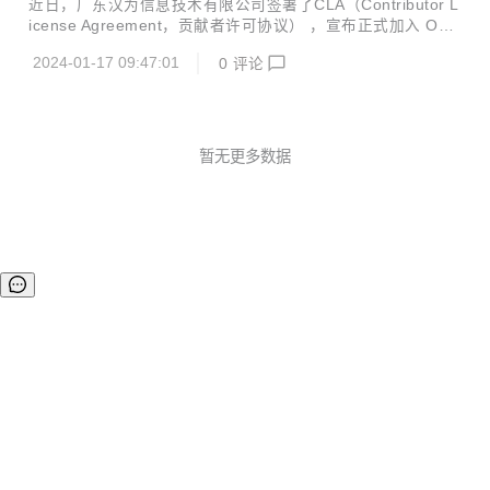
近日，广东汉为信息技术有限公司签署了CLA（Contributor L
疗、汽车电子、智慧能源等数十个行业领域的近百家知名客户
icense Agreement，贡献者许可协议） ，宣布正式加入 Our
开展成功合作。 公司创始人朱升宏先生曾供职于华为、新华
BMC 社区。 广东汉为信息技术有限公司成立于 2014 年，是
三，并担任新华三研发总裁、供应链副总裁等职务，在 I...
2024-01-17 09:47:01
0
评论
国产化计算机体系根部企业，专业从事国产化计算机产品的研
发、制造和销售，主要产品包括嵌入式工控机、云终端计算
机、网络安全设备、AI 小站、核心控制板卡等，核心技术包括
计算机硬件设计、自主固件和国产化操作系统适配、FPGA 设
计、边缘计算机及物联网、AI 及 5G 小站、安全可信计算等。
暂无更多数据
汉为致力于成为国产化自主可控数字技术领域的先锋信创企
业，专注于为电力、工控、交通、政务、金融等行业客户提
供...
©OSCHINA(OSChina.NET)
京ICP备2025119063号