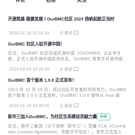
评论
粉丝
关注
开源筑基 稳健发展丨OurBMC社区 2024 扬帆起航正当时
2025-01-10 15:56:44
0
评论
OurBMC 社区入驻开源中国！
近日，OurBMC 社区完成开源中国（OSCHINA）企业号注
册，正式入驻开源中国技术社区。OurBMC 将携手开源中国优
秀开发者们，共同推进 BMC 技术快速发展，共建 BMC 繁荣
2024-02-04 10:26:56
0
评论
生态。 作为国内知名的开源技术社区，OSCHINA 聚集了超过
1500 万开发者，不仅推广了开源软件的使用，还在提升本土
OurBMC 首个版本 1.0.0 正式发布！
开源技术能力和优化开源生态环境方面发挥了重要作用。自创
建至今，经过十五年深耕与发展，结合对中国本土开源环境的
2023 年 12 月 29 日，经过社区开发者的共同努力，OurBMC
深刻理解，OSCHINA 已成为推动国内开源技术进步的重要力
首个版本 1.0.0 正式发布。OurBMC 1.0.0 提供从 host 端到
量。 OurBMC 社区是飞腾公司携手昆仑太科、百敖软件联合
BMC 端的全栈 BMC 技术实现，适配多种软硬件场景，并为
筹建的国内首个 BMC 开源根社区。在多方共同努力下，OurB
2024-01-19 14:40:01
0
评论
开发者提供全面、高效的 BMC 全栈解决方案。 发布内容 Our
MC...
BMC 1.0.0 发布内容包含了 bmc-uboot、bmc-linux、bmc-o
新华三加入OurBMC，为社区生态建设贡献力量
拒绝
penbmc、bmc-web、host-UEFI 以及 host-linux 6 大模块。
bmc-uboot Bmc-uboot v1.0.0基于U-Boot v2019.04开发，
近日，新华三集团（以下简称 “新华三” ）签署 CLA（Contrib
在支持业界主流BMC芯片的基础上，使能飞腾腾珑E2...
utor License Agreement，贡献许可协议），宣布正式加入 O