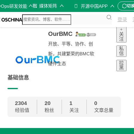
媒体矩阵
vOps研发效能
开源中国APP
切
登录
+
OurBMC
关
注
开放、平等、协作、创
私
信
新，共建繁荣的BMC软
拉
硬件生态
黑
基础信息
2304
20
1
0
经验值
粉丝
关注
文章总量