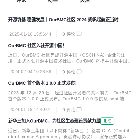
评论
粉丝
关注
开源筑基 稳健发展丨OurBMC社区 2024 扬帆起航正当时
2025-01-10 15:56:44
0
评论
OurBMC 社区入驻开源中国！
近日，OurBMC 社区完成开源中国（OSCHINA）企业号注
册，正式入驻开源中国技术社区。OurBMC 将携手开源中国优
秀开发者们，共同推进 BMC 技术快速发展，共建 BMC 繁荣
2024-02-04 10:26:56
0
评论
生态。 作为国内知名的开源技术社区，OSCHINA 聚集了超过
1500 万开发者，不仅推广了开源软件的使用，还在提升本土
OurBMC 首个版本 1.0.0 正式发布！
开源技术能力和优化开源生态环境方面发挥了重要作用。自创
建至今，经过十五年深耕与发展，结合对中国本土开源环境的
2023 年 12 月 29 日，经过社区开发者的共同努力，OurBMC
深刻理解，OSCHINA 已成为推动国内开源技术进步的重要力
首个版本 1.0.0 正式发布。OurBMC 1.0.0 提供从 host 端到
量。 OurBMC 社区是飞腾公司携手昆仑太科、百敖软件联合
BMC 端的全栈 BMC 技术实现，适配多种软硬件场景，并为
筹建的国内首个 BMC 开源根社区。在多方共同努力下，OurB
2024-01-19 14:40:01
0
评论
开发者提供全面、高效的 BMC 全栈解决方案。 发布内容 Our
MC...
BMC 1.0.0 发布内容包含了 bmc-uboot、bmc-linux、bmc-o
新华三加入OurBMC，为社区生态建设贡献力量
拒绝
penbmc、bmc-web、host-UEFI 以及 host-linux 6 大模块。
bmc-uboot Bmc-uboot v1.0.0基于U-Boot v2019.04开发，
近日，新华三集团（以下简称 “新华三” ）签署 CLA（Contrib
在支持业界主流BMC芯片的基础上，使能飞腾腾珑E2...
utor License Agreement，贡献许可协议），宣布正式加入 O