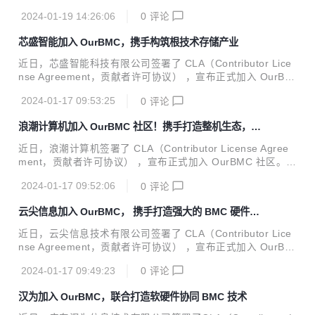
urBMC 社区。 新华三作为数字化解决方案领导者，致力于成
2024-01-19 14:26:06
0
评论
为客户业务创新、数字化转型值得信赖的合作伙伴。作为紫光
集团旗下的核心企业，新华三通过深度布局 “云-网-算-存-端”
芯盛智能加入 OurBMC，携手构筑根技术存储产业
全产业链，不断提升数字化和智能化赋能水平。 新华三拥有计
算、存储、网络、5G、安全、终端等全方位的数字化基础设
近日，芯盛智能科技有限公司签署了 CLA（Contributor Lice
施整体能力，提供云计算、大数据、人工智能、工业互联网、
nse Agreement，贡献者许可协议） ，宣布正式加入 OurBM
信息安全、智能联接、边缘计算等在内的一站式数字化解决方
C 社区。 芯盛智能科技有限公司成立于 2018 年，是国内领先
案，以及端到端的技术服务。新华三深耕行业数十年，始终以
2024-01-17 09:53:25
0
评论
的固态存储控制器芯片及解决方案提供商。公司现有员工 500
客...
余人，其中 70% 以上为研发人员，在北京、上海、成都、济
浪潮计算机加入 OurBMC 社区！携手打造整机生态，推
南、长沙、常州等地设有分子公司及研发中心。公司自成立以
动 BMC 技术加速发展
来，始终坚持自主创新理念，推出多款存储控制器芯片、固态
近日，浪潮计算机签署了 CLA（Contributor License Agree
存储产品及数据安全解决方案，产品覆盖数据中心，边缘计
ment，贡献者许可协议） ，宣布正式加入 OurBMC 社区。
算，工业控制，消费类终端和车载电子等，广泛应用于党政、
浪潮计算机作为专注创新技术领域、专业从事服务器、终端产
金融、电力、轨交、网安等领域的建设中。 芯盛智能持续加大
2024-01-17 09:52:06
0
评论
品的研发生产、方案设计及实施服务的科技企业，旗下计算
研...
型、存储型、均衡型等服务器产品和台式机、笔记本等终端产
云尖信息加入 OurBMC， 携手打造强大的 BMC 硬件生
品阵列丰富、性能优异，已广泛应用于政府、金融、通信、能
态
源等关键行业，助力用户跨越创新变革深水区，支撑用户更好
近日，云尖信息技术有限公司签署了 CLA（Contributor Lice
地驭势驭数前行。 坚持精研产品、共建生态的发展模式，浪潮
nse Agreement，贡献者许可协议） ，宣布正式加入 OurBM
计算机以强大的技术实力和深厚的产业积累为依托，不断主导
C 社区。 云尖信息技术有限公司于 2020 年 8 月 28 日在杭州
创新技术软硬件产品的协同创新，携手生态伙伴攻坚创新技术
2024-01-17 09:49:23
0
评论
萧山注册成立，是拥有先进研发和制造能力的数字化产品一站
底层、核心问题，打造...
式协同创新服务平台，在 ICT 基础设施领域具有深厚技术积
汉为加入 OurBMC，联合打造软硬件协同 BMC 技术
累，主营业务包括客户化产品定制、研发及技术服务、电子制
造服务等，目前已与信息技术、芯片工程、3D 打印、智慧医