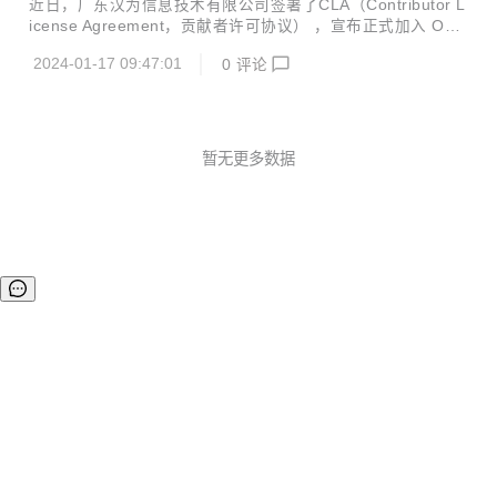
近日，广东汉为信息技术有限公司签署了CLA（Contributor L
疗、汽车电子、智慧能源等数十个行业领域的近百家知名客户
icense Agreement，贡献者许可协议） ，宣布正式加入 Our
开展成功合作。 公司创始人朱升宏先生曾供职于华为、新华
BMC 社区。 广东汉为信息技术有限公司成立于 2014 年，是
三，并担任新华三研发总裁、供应链副总裁等职务，在 I...
2024-01-17 09:47:01
0
评论
国产化计算机体系根部企业，专业从事国产化计算机产品的研
发、制造和销售，主要产品包括嵌入式工控机、云终端计算
机、网络安全设备、AI 小站、核心控制板卡等，核心技术包括
计算机硬件设计、自主固件和国产化操作系统适配、FPGA 设
计、边缘计算机及物联网、AI 及 5G 小站、安全可信计算等。
暂无更多数据
汉为致力于成为国产化自主可控数字技术领域的先锋信创企
业，专注于为电力、工控、交通、政务、金融等行业客户提
供...