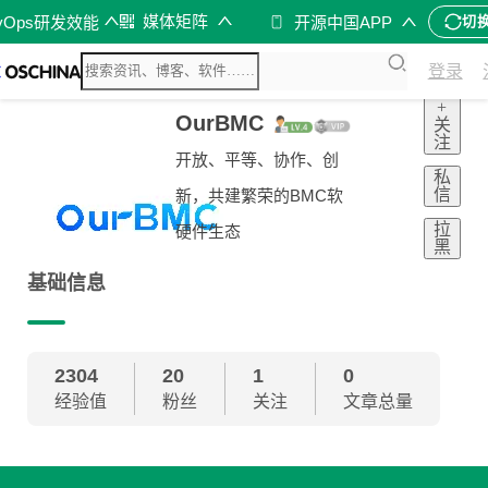
媒体矩阵
vOps研发效能
开源中国APP
切
登录
+
OurBMC
关
注
开放、平等、协作、创
私
信
新，共建繁荣的BMC软
拉
硬件生态
黑
基础信息
2304
20
1
0
经验值
粉丝
关注
文章总量