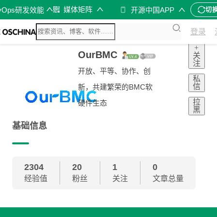
媒体矩阵
vOps研发效能
开源中国APP
切
登录
+
OurBMC
关
注
开放、平等、协作、创
私
信
新，共建繁荣的BMC软
拉
硬件生态
黑
基础信息
2304
20
1
0
经验值
粉丝
关注
文章总量