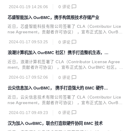
urBMC 社区。 新华三作为数字化解决方案领导者，致力于成
2024-01-19 14:26:06
0
评论
为客户业务创新、数字化转型值得信赖的合作伙伴。作为紫光
集团旗下的核心企业，新华三通过深度布局 “云-网-算-存-端”
芯盛智能加入 OurBMC，携手构筑根技术存储产业
全产业链，不断提升数字化和智能化赋能水平。 新华三拥有计
算、存储、网络、5G、安全、终端等全方位的数字化基础设
近日，芯盛智能科技有限公司签署了 CLA（Contributor Lice
施整体能力，提供云计算、大数据、人工智能、工业互联网、
nse Agreement，贡献者许可协议） ，宣布正式加入 OurBM
信息安全、智能联接、边缘计算等在内的一站式数字化解决方
C 社区。 芯盛智能科技有限公司成立于 2018 年，是国内领先
案，以及端到端的技术服务。新华三深耕行业数十年，始终以
2024-01-17 09:53:25
0
评论
的固态存储控制器芯片及解决方案提供商。公司现有员工 500
客...
余人，其中 70% 以上为研发人员，在北京、上海、成都、济
浪潮计算机加入 OurBMC 社区！携手打造整机生态，推
南、长沙、常州等地设有分子公司及研发中心。公司自成立以
动 BMC 技术加速发展
来，始终坚持自主创新理念，推出多款存储控制器芯片、固态
近日，浪潮计算机签署了 CLA（Contributor License Agree
存储产品及数据安全解决方案，产品覆盖数据中心，边缘计
ment，贡献者许可协议） ，宣布正式加入 OurBMC 社区。
算，工业控制，消费类终端和车载电子等，广泛应用于党政、
浪潮计算机作为专注创新技术领域、专业从事服务器、终端产
金融、电力、轨交、网安等领域的建设中。 芯盛智能持续加大
2024-01-17 09:52:06
0
评论
品的研发生产、方案设计及实施服务的科技企业，旗下计算
研...
型、存储型、均衡型等服务器产品和台式机、笔记本等终端产
云尖信息加入 OurBMC， 携手打造强大的 BMC 硬件生
品阵列丰富、性能优异，已广泛应用于政府、金融、通信、能
态
源等关键行业，助力用户跨越创新变革深水区，支撑用户更好
近日，云尖信息技术有限公司签署了 CLA（Contributor Lice
地驭势驭数前行。 坚持精研产品、共建生态的发展模式，浪潮
nse Agreement，贡献者许可协议） ，宣布正式加入 OurBM
计算机以强大的技术实力和深厚的产业积累为依托，不断主导
C 社区。 云尖信息技术有限公司于 2020 年 8 月 28 日在杭州
创新技术软硬件产品的协同创新，携手生态伙伴攻坚创新技术
2024-01-17 09:49:23
0
评论
萧山注册成立，是拥有先进研发和制造能力的数字化产品一站
底层、核心问题，打造...
式协同创新服务平台，在 ICT 基础设施领域具有深厚技术积
汉为加入 OurBMC，联合打造软硬件协同 BMC 技术
累，主营业务包括客户化产品定制、研发及技术服务、电子制
造服务等，目前已与信息技术、芯片工程、3D 打印、智慧医