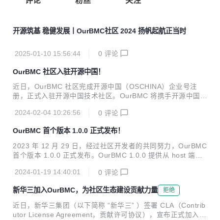
评论
粉丝
关注
开源筑基 稳健发展丨OurBMC社区 2024 扬帆起航正当时
2025-01-10 15:56:44
0
评论
OurBMC 社区入驻开源中国！
近日，OurBMC 社区完成开源中国（OSCHINA）企业号注
册，正式入驻开源中国技术社区。OurBMC 将携手开源中国优
秀开发者们，共同推进 BMC 技术快速发展，共建 BMC 繁荣
2024-02-04 10:26:56
0
评论
生态。 作为国内知名的开源技术社区，OSCHINA 聚集了超过
1500 万开发者，不仅推广了开源软件的使用，还在提升本土
OurBMC 首个版本 1.0.0 正式发布！
开源技术能力和优化开源生态环境方面发挥了重要作用。自创
建至今，经过十五年深耕与发展，结合对中国本土开源环境的
2023 年 12 月 29 日，经过社区开发者的共同努力，OurBMC
深刻理解，OSCHINA 已成为推动国内开源技术进步的重要力
首个版本 1.0.0 正式发布。OurBMC 1.0.0 提供从 host 端到
量。 OurBMC 社区是飞腾公司携手昆仑太科、百敖软件联合
BMC 端的全栈 BMC 技术实现，适配多种软硬件场景，并为
筹建的国内首个 BMC 开源根社区。在多方共同努力下，OurB
2024-01-19 14:40:01
0
评论
开发者提供全面、高效的 BMC 全栈解决方案。 发布内容 Our
MC...
BMC 1.0.0 发布内容包含了 bmc-uboot、bmc-linux、bmc-o
新华三加入OurBMC，为社区生态建设贡献力量
拒绝
penbmc、bmc-web、host-UEFI 以及 host-linux 6 大模块。
bmc-uboot Bmc-uboot v1.0.0基于U-Boot v2019.04开发，
近日，新华三集团（以下简称 “新华三” ）签署 CLA（Contrib
在支持业界主流BMC芯片的基础上，使能飞腾腾珑E2...
utor License Agreement，贡献许可协议），宣布正式加入 O