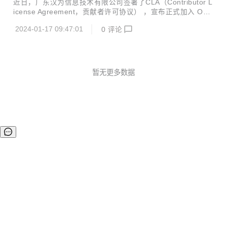
近日，广东汉为信息技术有限公司签署了CLA（Contributor L
疗、汽车电子、智慧能源等数十个行业领域的近百家知名客户
icense Agreement，贡献者许可协议） ，宣布正式加入 Our
开展成功合作。 公司创始人朱升宏先生曾供职于华为、新华
BMC 社区。 广东汉为信息技术有限公司成立于 2014 年，是
三，并担任新华三研发总裁、供应链副总裁等职务，在 I...
2024-01-17 09:47:01
0
评论
国产化计算机体系根部企业，专业从事国产化计算机产品的研
发、制造和销售，主要产品包括嵌入式工控机、云终端计算
机、网络安全设备、AI 小站、核心控制板卡等，核心技术包括
计算机硬件设计、自主固件和国产化操作系统适配、FPGA 设
计、边缘计算机及物联网、AI 及 5G 小站、安全可信计算等。
暂无更多数据
汉为致力于成为国产化自主可控数字技术领域的先锋信创企
业，专注于为电力、工控、交通、政务、金融等行业客户提
供...
©OSCHINA(OSChina.NET)
京ICP备2025119063号