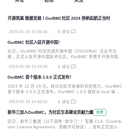
评论
粉丝
关注
开源筑基 稳健发展丨OurBMC社区 2024 扬帆起航正当时
2025-01-10 15:56:44
0
评论
OurBMC 社区入驻开源中国！
近日，OurBMC 社区完成开源中国（OSCHINA）企业号注
册，正式入驻开源中国技术社区。OurBMC 将携手开源中国优
秀开发者们，共同推进 BMC 技术快速发展，共建 BMC 繁荣
2024-02-04 10:26:56
0
评论
生态。 作为国内知名的开源技术社区，OSCHINA 聚集了超过
1500 万开发者，不仅推广了开源软件的使用，还在提升本土
OurBMC 首个版本 1.0.0 正式发布！
开源技术能力和优化开源生态环境方面发挥了重要作用。自创
建至今，经过十五年深耕与发展，结合对中国本土开源环境的
2023 年 12 月 29 日，经过社区开发者的共同努力，OurBMC
深刻理解，OSCHINA 已成为推动国内开源技术进步的重要力
首个版本 1.0.0 正式发布。OurBMC 1.0.0 提供从 host 端到
量。 OurBMC 社区是飞腾公司携手昆仑太科、百敖软件联合
BMC 端的全栈 BMC 技术实现，适配多种软硬件场景，并为
筹建的国内首个 BMC 开源根社区。在多方共同努力下，OurB
2024-01-19 14:40:01
0
评论
开发者提供全面、高效的 BMC 全栈解决方案。 发布内容 Our
MC...
BMC 1.0.0 发布内容包含了 bmc-uboot、bmc-linux、bmc-o
新华三加入OurBMC，为社区生态建设贡献力量
拒绝
penbmc、bmc-web、host-UEFI 以及 host-linux 6 大模块。
bmc-uboot Bmc-uboot v1.0.0基于U-Boot v2019.04开发，
近日，新华三集团（以下简称 “新华三” ）签署 CLA（Contrib
在支持业界主流BMC芯片的基础上，使能飞腾腾珑E2...
utor License Agreement，贡献许可协议），宣布正式加入 O