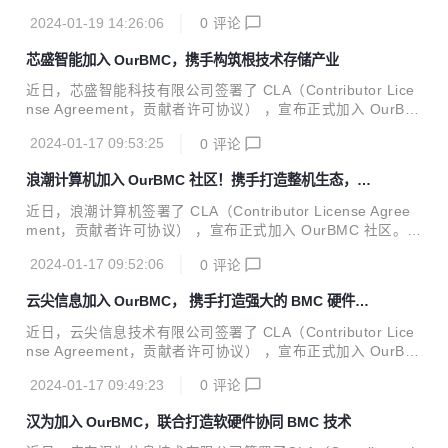
urBMC 社区。 新华三作为数字化解决方案领导者，致力于成
2024-01-19 14:26:06
0
评论
为客户业务创新、数字化转型值得信赖的合作伙伴。作为紫光
集团旗下的核心企业，新华三通过深度布局 “云-网-算-存-端”
芯盛智能加入 OurBMC，携手构筑根技术存储产业
全产业链，不断提升数字化和智能化赋能水平。 新华三拥有计
算、存储、网络、5G、安全、终端等全方位的数字化基础设
近日，芯盛智能科技有限公司签署了 CLA（Contributor Lice
施整体能力，提供云计算、大数据、人工智能、工业互联网、
nse Agreement，贡献者许可协议） ，宣布正式加入 OurBM
信息安全、智能联接、边缘计算等在内的一站式数字化解决方
C 社区。 芯盛智能科技有限公司成立于 2018 年，是国内领先
案，以及端到端的技术服务。新华三深耕行业数十年，始终以
2024-01-17 09:53:25
0
评论
的固态存储控制器芯片及解决方案提供商。公司现有员工 500
客...
余人，其中 70% 以上为研发人员，在北京、上海、成都、济
浪潮计算机加入 OurBMC 社区！携手打造整机生态，推
南、长沙、常州等地设有分子公司及研发中心。公司自成立以
动 BMC 技术加速发展
来，始终坚持自主创新理念，推出多款存储控制器芯片、固态
近日，浪潮计算机签署了 CLA（Contributor License Agree
存储产品及数据安全解决方案，产品覆盖数据中心，边缘计
ment，贡献者许可协议） ，宣布正式加入 OurBMC 社区。
算，工业控制，消费类终端和车载电子等，广泛应用于党政、
浪潮计算机作为专注创新技术领域、专业从事服务器、终端产
金融、电力、轨交、网安等领域的建设中。 芯盛智能持续加大
2024-01-17 09:52:06
0
评论
品的研发生产、方案设计及实施服务的科技企业，旗下计算
研...
型、存储型、均衡型等服务器产品和台式机、笔记本等终端产
云尖信息加入 OurBMC， 携手打造强大的 BMC 硬件生
品阵列丰富、性能优异，已广泛应用于政府、金融、通信、能
态
源等关键行业，助力用户跨越创新变革深水区，支撑用户更好
近日，云尖信息技术有限公司签署了 CLA（Contributor Lice
地驭势驭数前行。 坚持精研产品、共建生态的发展模式，浪潮
nse Agreement，贡献者许可协议） ，宣布正式加入 OurBM
计算机以强大的技术实力和深厚的产业积累为依托，不断主导
C 社区。 云尖信息技术有限公司于 2020 年 8 月 28 日在杭州
创新技术软硬件产品的协同创新，携手生态伙伴攻坚创新技术
2024-01-17 09:49:23
0
评论
萧山注册成立，是拥有先进研发和制造能力的数字化产品一站
底层、核心问题，打造...
式协同创新服务平台，在 ICT 基础设施领域具有深厚技术积
汉为加入 OurBMC，联合打造软硬件协同 BMC 技术
累，主营业务包括客户化产品定制、研发及技术服务、电子制
造服务等，目前已与信息技术、芯片工程、3D 打印、智慧医