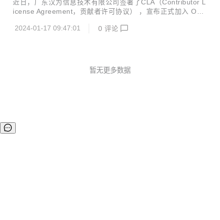
近日，广东汉为信息技术有限公司签署了CLA（Contributor L
疗、汽车电子、智慧能源等数十个行业领域的近百家知名客户
icense Agreement，贡献者许可协议） ，宣布正式加入 Our
开展成功合作。 公司创始人朱升宏先生曾供职于华为、新华
BMC 社区。 广东汉为信息技术有限公司成立于 2014 年，是
三，并担任新华三研发总裁、供应链副总裁等职务，在 I...
2024-01-17 09:47:01
0
评论
国产化计算机体系根部企业，专业从事国产化计算机产品的研
发、制造和销售，主要产品包括嵌入式工控机、云终端计算
机、网络安全设备、AI 小站、核心控制板卡等，核心技术包括
计算机硬件设计、自主固件和国产化操作系统适配、FPGA 设
计、边缘计算机及物联网、AI 及 5G 小站、安全可信计算等。
暂无更多数据
汉为致力于成为国产化自主可控数字技术领域的先锋信创企
业，专注于为电力、工控、交通、政务、金融等行业客户提
供...
©OSCHINA(OSChina.NET)
京ICP备2025119063号