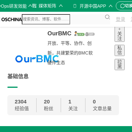
媒体矩阵
vOps研发效能
开源中国APP
切
登录
+
OurBMC
关
注
开放、平等、协作、创
私
信
新，共建繁荣的BMC软
拉
硬件生态
黑
基础信息
2304
20
1
0
经验值
粉丝
关注
文章总量