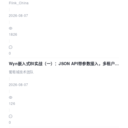
Agentic Lake 全面实时化时代
Flink_China
|
2026-08-07
|
1826
|
0
Wyn嵌入式BI实战（一）：JSON API带参数接入，多租户数
据源配置指南 | 葡萄城技术团队
葡萄城技术团队
|
2026-08-07
|
126
|
0