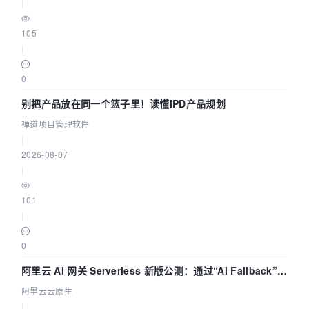
|
105
|
0
别把产品放在同一个篮子里！读懂IPD产品规划
禅道项目管理软件
|
2026-08-07
|
101
|
0
阿里云 AI 网关 Serverless 新版公测：通过“AI Fallback”与
拓扑可视化构建 AI 流量治理底座
阿里云云原生
|