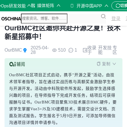
媒体矩阵
vOps研发效能
开源中国APP
切
登录
OurBMC社区邀你共赴开源之夏！技术
新星招募中！
2025-04-
收录
开发技
专
OurBMC
510
1
28
于
能
区
复制
OurBMC社区项目正式启动，携手“开源之夏”活动，由技
术领军者指导，旨在通过实战历练与高额奖金激励学生参
与开源开发。活动由中科院软件所发起，鼓励学生选择感
兴趣的项目，在导师指导下完成开发任务，结项后可获得
报酬与证书。OurBMC项目聚焦3D技术展示BMC硬件，要
求学生掌握Vue3+JS及3D建模技术，需提交设计文档、页
面及测试报告。学生报名于5月9日开放，可添加导师微信
沟通项目详情并申请参与。