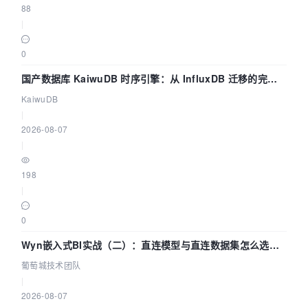
88
|
0
国产数据库 KaiwuDB 时序引擎：从 InfluxDB 迁移的完整
技术路径
KaiwuDB
|
2026-08-07
|
198
|
0
Wyn嵌入式BI实战（二）：直连模型与直连数据集怎么选，
参数为什么不生效？| 葡萄城技术团队
葡萄城技术团队
|
2026-08-07