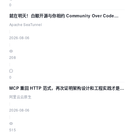
0
就在明天！白鲸开源与你相约 Community Over Code
Asia 2026 主题演讲！
Apache SeaTunnel
|
2026-08-06
|
208
|
0
MCP 重回 HTTP 范式，再次证明架构设计和工程实践才是稀
缺资源
阿里云云原生
|
2026-08-06
|
515