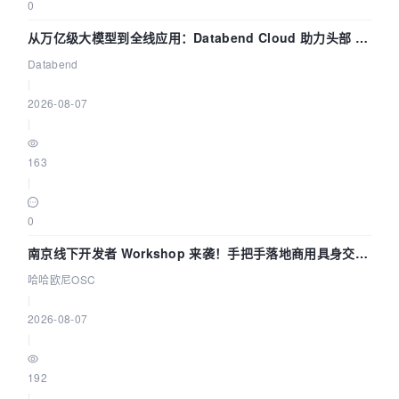
0
从万亿级大模型到全线应用：Databend Cloud 助力头部 AI
企业构建全链路 Trace 数据管道
Databend
|
2026-08-07
|
163
|
0
南京线下开发者 Workshop 来袭！手把手落地商用具身交互
智能 Agent 应用
哈哈欧尼OSC
|
2026-08-07
|
192
|