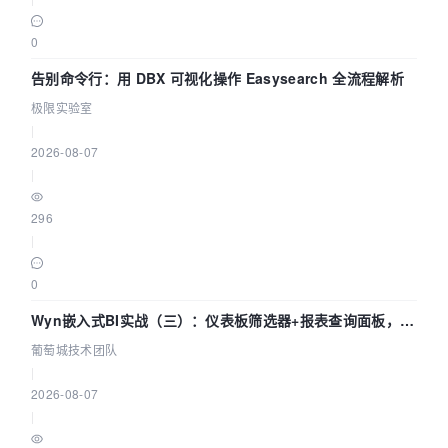
0
告别命令行：用 DBX 可视化操作 Easysearch 全流程解析
极限实验室
|
2026-08-07
|
296
|
0
Wyn嵌入式BI实战（三）：仪表板筛选器+报表查询面板，参
数联动全闭环
葡萄城技术团队
|
2026-08-07
|