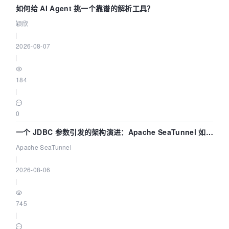
如何给 AI Agent 挑一个靠谱的解析工具？
颖欣
|
2026-08-07
|
184
|
0
一个 JDBC 参数引发的架构演进：Apache SeaTunnel 如何
解决数据同步中的“定时 Flush”难题
Apache SeaTunnel
|
2026-08-06
|
745
|