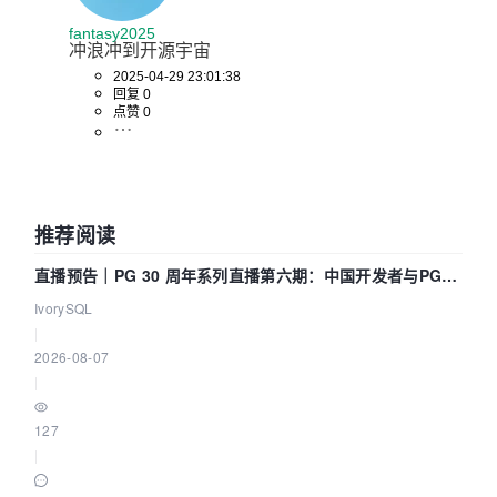
fantasy2025
冲浪冲到开源宇宙
2025-04-29 23:01:38
回复 0
点赞 0
推荐阅读
直播预告｜PG 30 周年系列直播第六期：中国开发者与PG内
核——我们改得动吗？我们贡献了什么？
IvorySQL
|
2026-08-07
|
127
|