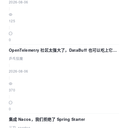
2026-08-06
|
125
|
0
OpenTelemetry 社区太强大了，DataBuff 也可以吃上它的
eBPF 链路了
乒乓狂魔
|
2026-08-06
|
370
|
0
集成 Nacos，我们拒绝了 Spring Starter
三刀_sandao