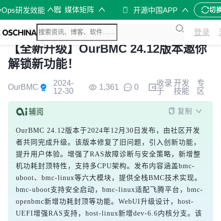
媒体矩阵
vOps研发效能
开源中国APP
切
登录
【全新升级】OurBMC 24.12版本邀你
解锁新功能！
2024-
收录
开发
专
OurBMC
1,361
0
12-30
于
技能
区
复制
OurBMC 24.12版本于2024年12月30日发布，由社区开发
者共同完成升级。该版本修复了旧问题，引入创新功能，
提升用户体验。增强了RAS故障诊断与安全策略，新增整
机功耗封顶特性，支持多CPU架构。发布内容涵盖bmc-
uboot、bmc-linux等六大模块，提供全栈BMC技术实现。
bmc-uboot支持安全启动，bmc-linux适配飞腾平台，bmc-
openbmc新增功耗封顶等功能。WebUI升级设计，host-
UEFI增强RAS支持，host-linux新增dev-6.6内核分支。该