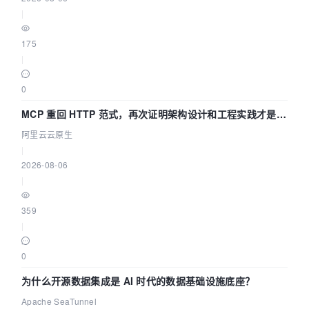
|
175
|
0
MCP 重回 HTTP 范式，再次证明架构设计和工程实践才是稀
缺资源
阿里云云原生
|
2026-08-06
|
359
|
0
为什么开源数据集成是 AI 时代的数据基础设施底座？
Apache SeaTunnel