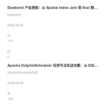
Databend 产品更新：从 Spatial Index Join 到 Eval 数据
管道
Databend
|
2026-08-06
|
175
|
0
Apache DolphinScheduler 任务节点实战合集：从 SQL、
DataX 到 Spark、Flink 一次配置全打通
DolphinScheduler社区
|
2026-08-06
|
108
|