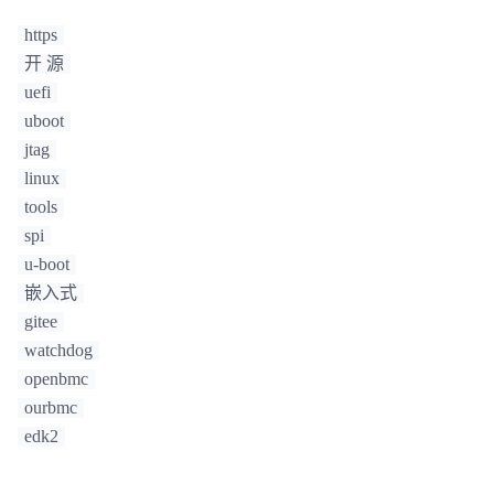
https
开 源
uefi
uboot
jtag
linux
tools
spi
u-boot
嵌入式
gitee
watchdog
openbmc
ourbmc
edk2