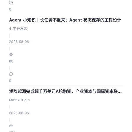
0
Agent 小知识｜长任务不重来：Agent 状态保存的工程设计
七牛开发者
|
2026-08-06
|
80
|
0
矩阵起源完成超千万美元A轮融资，产业资本与国际资本联手
押注企业级AI基础设施赛道
MatrixOrigin
|
2026-08-06
|