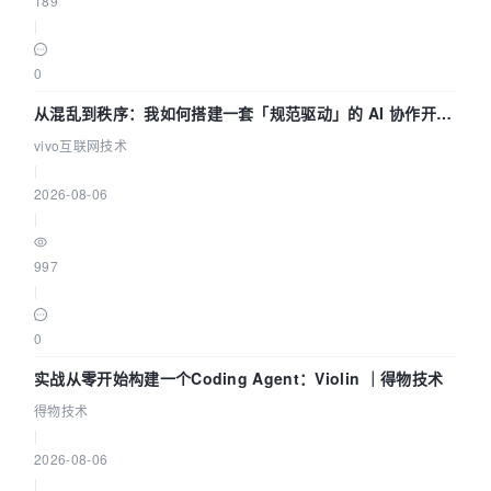
189
|
0
从混乱到秩序：我如何搭建一套「规范驱动」的 AI 协作开发
体系
vivo互联网技术
|
2026-08-06
|
997
|
0
实战从零开始构建一个Coding Agent：Violin ｜得物技术
得物技术
|
2026-08-06
|