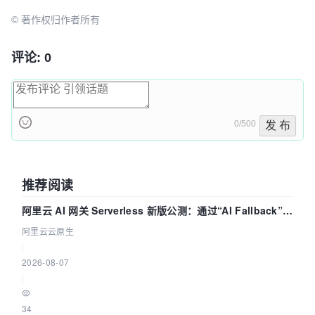
© 著作权归作者所有
评论: 0
0/500
发 布
推荐阅读
阿里云 AI 网关 Serverless 新版公测：通过“AI Fallback”与
拓扑可视化构建 AI 流量治理底座
阿里云云原生
|
2026-08-07
|
34