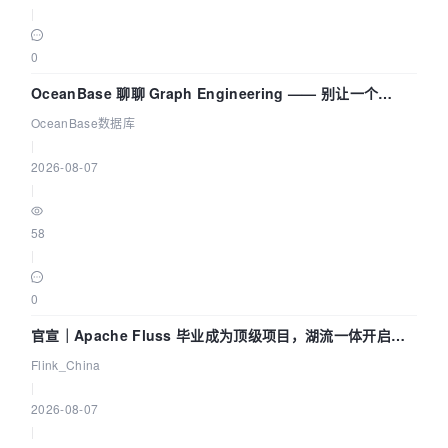
|
0
OceanBase 聊聊 Graph Engineering —— 别让一个
Agent 既当运动员又
OceanBase数据库
|
2026-08-07
|
58
|
0
官宣｜Apache Fluss 毕业成为顶级项目，湖流一体开启
Agentic Lake 全面实时化时代
Flink_China
|
2026-08-07
|