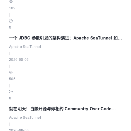
189
|
0
一个 JDBC 参数引发的架构演进：Apache SeaTunnel 如何
解决数据同步中的“定时 Flush”难题
Apache SeaTunnel
|
2026-08-06
|
505
|
0
就在明天！白鲸开源与你相约 Community Over Code
Asia 2026 主题演讲！
Apache SeaTunnel
|
2026-08-06