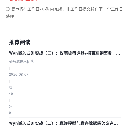
复审将在工作日2小时内完成，非工作日提交将在下一个工作日
处理
推荐阅读
Wyn嵌入式BI实战（三）：仪表板筛选器+报表查询面板，参
数联动全闭环
葡萄城技术团队
|
2026-08-07
|
40
|
0
Wyn嵌入式BI实战（二）：直连模型与直连数据集怎么选，