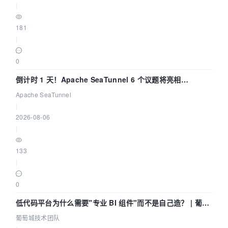
|
181
|
0
倒计时 1 天！Apache SeaTunnel 6 个议题将亮相
Community Over Code Asia 2026
Apache SeaTunnel
|
2026-08-06
|
133
|
0
低代码平台为什么需要"专业 BI 组件"而不是自己造？ | 葡萄
城技术团队
葡萄城技术团队