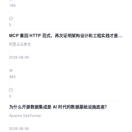
186
|
0
MCP 重回 HTTP 范式，再次证明架构设计和工程实践才是稀
缺资源
阿里云云原生
|
2026-08-06
|
386
|
0
为什么开源数据集成是 AI 时代的数据基础设施底座？
Apache SeaTunnel
|
2026-08-06