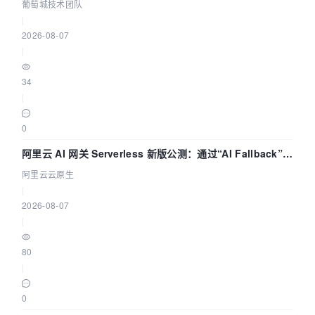
参数为什么不生效？| 葡萄城技术团队
葡萄城技术团队
|
2026-08-07
|
34
|
0
阿里云 AI 网关 Serverless 新版公测：通过“AI Fallback”与
拓扑可视化构建 AI 流量治理底座
阿里云云原生
|
2026-08-07
|
80
|
0