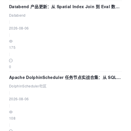
Databend 产品更新：从 Spatial Index Join 到 Eval 数据
管道
Databend
|
2026-08-06
|
175
|
0
Apache DolphinScheduler 任务节点实战合集：从 SQL、
DataX 到 Spark、Flink 一次配置全打通
DolphinScheduler社区
|
2026-08-06
|
108
|