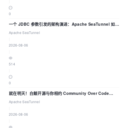
|
0
一个 JDBC 参数引发的架构演进：Apache SeaTunnel 如何
解决数据同步中的“定时 Flush”难题
Apache SeaTunnel
|
2026-08-06
|
514
|
0
就在明天！白鲸开源与你相约 Community Over Code
Asia 2026 主题演讲！
Apache SeaTunnel
|
2026-08-06
|