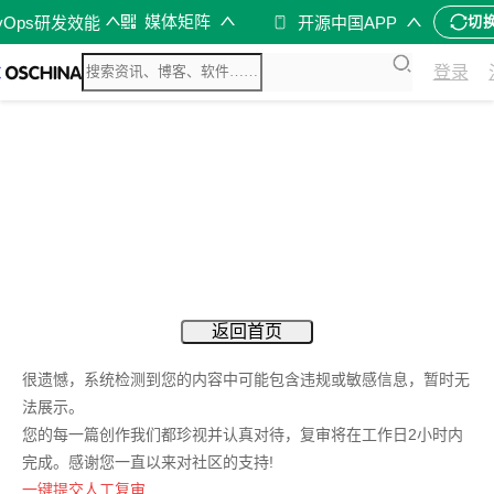
媒体矩阵
vOps研发效能
开源中国APP
切
登录
返回首页
很遗憾，系统检测到您的内容中可能包含违规或敏感信息，暂时无
法展示。
您的每一篇创作我们都珍视并认真对待，复审将在工作日2小时内
完成。感谢您一直以来对社区的支持!
一键提交人工复审