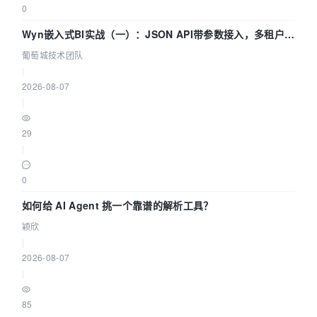
0
Wyn嵌入式BI实战（一）：JSON API带参数接入，多租户数
据源配置指南 | 葡萄城技术团队
葡萄城技术团队
|
2026-08-07
|
29
|
0
如何给 AI Agent 挑一个靠谱的解析工具？
颖欣
|
2026-08-07
|
85