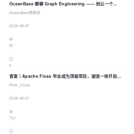
OceanBase 聊聊 Graph Engineering —— 别让一个
Agent 既当运动员又
OceanBase数据库
|
2026-08-07
|
87
|
0
官宣｜Apache Fluss 毕业成为顶级项目，湖流一体开启
Agentic Lake 全面实时化时代
Flink_China
|
2026-08-07
|
731
|