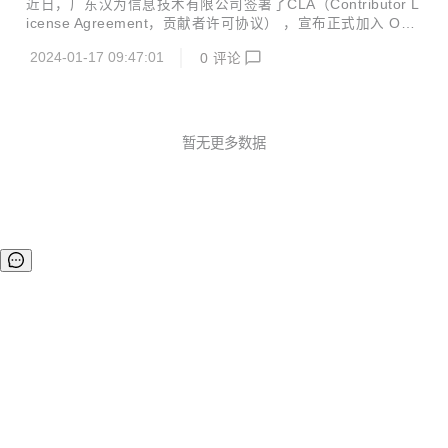
近日，广东汉为信息技术有限公司签署了CLA（Contributor L
疗、汽车电子、智慧能源等数十个行业领域的近百家知名客户
icense Agreement，贡献者许可协议） ，宣布正式加入 Our
开展成功合作。 公司创始人朱升宏先生曾供职于华为、新华
BMC 社区。 广东汉为信息技术有限公司成立于 2014 年，是
三，并担任新华三研发总裁、供应链副总裁等职务，在 I...
2024-01-17 09:47:01
0
评论
国产化计算机体系根部企业，专业从事国产化计算机产品的研
发、制造和销售，主要产品包括嵌入式工控机、云终端计算
机、网络安全设备、AI 小站、核心控制板卡等，核心技术包括
计算机硬件设计、自主固件和国产化操作系统适配、FPGA 设
计、边缘计算机及物联网、AI 及 5G 小站、安全可信计算等。
暂无更多数据
汉为致力于成为国产化自主可控数字技术领域的先锋信创企
业，专注于为电力、工控、交通、政务、金融等行业客户提
供...
©OSCHINA(OSChina.NET)
京ICP备2025119063号