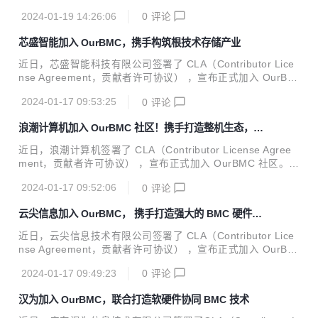
urBMC 社区。 新华三作为数字化解决方案领导者，致力于成
2024-01-19 14:26:06
0
评论
为客户业务创新、数字化转型值得信赖的合作伙伴。作为紫光
集团旗下的核心企业，新华三通过深度布局 “云-网-算-存-端”
芯盛智能加入 OurBMC，携手构筑根技术存储产业
全产业链，不断提升数字化和智能化赋能水平。 新华三拥有计
算、存储、网络、5G、安全、终端等全方位的数字化基础设
近日，芯盛智能科技有限公司签署了 CLA（Contributor Lice
施整体能力，提供云计算、大数据、人工智能、工业互联网、
nse Agreement，贡献者许可协议） ，宣布正式加入 OurBM
信息安全、智能联接、边缘计算等在内的一站式数字化解决方
C 社区。 芯盛智能科技有限公司成立于 2018 年，是国内领先
案，以及端到端的技术服务。新华三深耕行业数十年，始终以
2024-01-17 09:53:25
0
评论
的固态存储控制器芯片及解决方案提供商。公司现有员工 500
客...
余人，其中 70% 以上为研发人员，在北京、上海、成都、济
浪潮计算机加入 OurBMC 社区！携手打造整机生态，推
南、长沙、常州等地设有分子公司及研发中心。公司自成立以
动 BMC 技术加速发展
来，始终坚持自主创新理念，推出多款存储控制器芯片、固态
近日，浪潮计算机签署了 CLA（Contributor License Agree
存储产品及数据安全解决方案，产品覆盖数据中心，边缘计
ment，贡献者许可协议） ，宣布正式加入 OurBMC 社区。
算，工业控制，消费类终端和车载电子等，广泛应用于党政、
浪潮计算机作为专注创新技术领域、专业从事服务器、终端产
金融、电力、轨交、网安等领域的建设中。 芯盛智能持续加大
2024-01-17 09:52:06
0
评论
品的研发生产、方案设计及实施服务的科技企业，旗下计算
研...
型、存储型、均衡型等服务器产品和台式机、笔记本等终端产
云尖信息加入 OurBMC， 携手打造强大的 BMC 硬件生
品阵列丰富、性能优异，已广泛应用于政府、金融、通信、能
态
源等关键行业，助力用户跨越创新变革深水区，支撑用户更好
近日，云尖信息技术有限公司签署了 CLA（Contributor Lice
地驭势驭数前行。 坚持精研产品、共建生态的发展模式，浪潮
nse Agreement，贡献者许可协议） ，宣布正式加入 OurBM
计算机以强大的技术实力和深厚的产业积累为依托，不断主导
C 社区。 云尖信息技术有限公司于 2020 年 8 月 28 日在杭州
创新技术软硬件产品的协同创新，携手生态伙伴攻坚创新技术
2024-01-17 09:49:23
0
评论
萧山注册成立，是拥有先进研发和制造能力的数字化产品一站
底层、核心问题，打造...
式协同创新服务平台，在 ICT 基础设施领域具有深厚技术积
汉为加入 OurBMC，联合打造软硬件协同 BMC 技术
累，主营业务包括客户化产品定制、研发及技术服务、电子制
造服务等，目前已与信息技术、芯片工程、3D 打印、智慧医