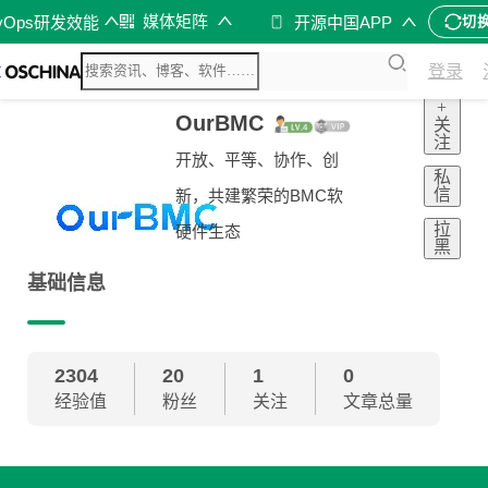
媒体矩阵
vOps研发效能
开源中国APP
切
登录
+
OurBMC
关
注
开放、平等、协作、创
私
信
新，共建繁荣的BMC软
拉
硬件生态
黑
基础信息
2304
20
1
0
经验值
粉丝
关注
文章总量