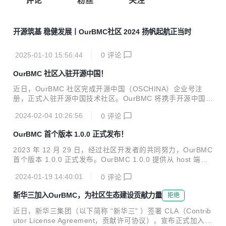
评论
粉丝
关注
开源筑基 稳健发展丨OurBMC社区 2024 扬帆起航正当时
2025-01-10 15:56:44
0
评论
OurBMC 社区入驻开源中国！
近日，OurBMC 社区完成开源中国（OSCHINA）企业号注
册，正式入驻开源中国技术社区。OurBMC 将携手开源中国优
秀开发者们，共同推进 BMC 技术快速发展，共建 BMC 繁荣
2024-02-04 10:26:56
0
评论
生态。 作为国内知名的开源技术社区，OSCHINA 聚集了超过
1500 万开发者，不仅推广了开源软件的使用，还在提升本土
OurBMC 首个版本 1.0.0 正式发布！
开源技术能力和优化开源生态环境方面发挥了重要作用。自创
建至今，经过十五年深耕与发展，结合对中国本土开源环境的
2023 年 12 月 29 日，经过社区开发者的共同努力，OurBMC
深刻理解，OSCHINA 已成为推动国内开源技术进步的重要力
首个版本 1.0.0 正式发布。OurBMC 1.0.0 提供从 host 端到
量。 OurBMC 社区是飞腾公司携手昆仑太科、百敖软件联合
BMC 端的全栈 BMC 技术实现，适配多种软硬件场景，并为
筹建的国内首个 BMC 开源根社区。在多方共同努力下，OurB
2024-01-19 14:40:01
0
评论
开发者提供全面、高效的 BMC 全栈解决方案。 发布内容 Our
MC...
BMC 1.0.0 发布内容包含了 bmc-uboot、bmc-linux、bmc-o
新华三加入OurBMC，为社区生态建设贡献力量
拒绝
penbmc、bmc-web、host-UEFI 以及 host-linux 6 大模块。
bmc-uboot Bmc-uboot v1.0.0基于U-Boot v2019.04开发，
近日，新华三集团（以下简称 “新华三” ）签署 CLA（Contrib
在支持业界主流BMC芯片的基础上，使能飞腾腾珑E2...
utor License Agreement，贡献许可协议），宣布正式加入 O