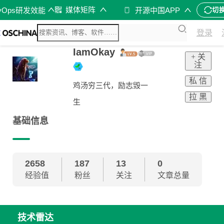
媒体矩阵
vOps研发效能
开源中国APP
切
登录
IamOkay
+ 关
注
私 信
鸡汤穷三代，励志毁一
拉 黑
生
基础信息
2658
187
13
0
经验值
粉丝
关注
文章总量
技术雷达