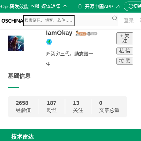
媒体矩阵
vOps研发效能
开源中国APP
切
登录
IamOkay
+ 关
注
私 信
鸡汤穷三代，励志毁一
拉 黑
生
基础信息
2658
187
13
0
经验值
粉丝
关注
文章总量
技术雷达