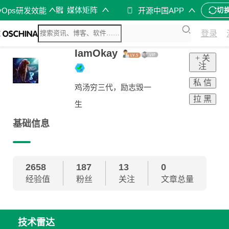
媒体矩阵
vOps研发效能
开源中国APP
切
登录
IamOkay
+ 关
注
私 信
鸡汤穷三代，励志毁一
拉 黑
生
基础信息
2658
187
13
0
经验值
粉丝
关注
文章总量
技术雷达