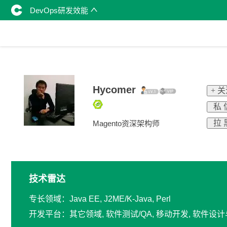
DevOps研发效能
Hycomer
+ 
私 
拉 
Magento资深架构师
技术雷达
专长领域：Java EE, J2ME/K-Java, Perl
开发平台：其它领域, 软件测试/QA, 移动开发, 软件