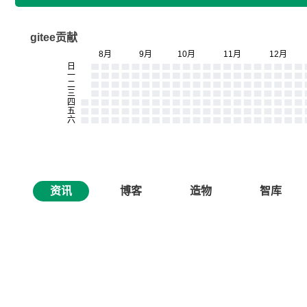
gitee贡献
资讯
博客
造物
智库