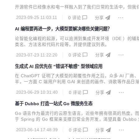
开源软件已经像水和电一样融入到了我们日常的生活中，但我
2023-09-25 11:03:11
0
评论
分享
AI 编程要再进一步，大模型要解决哪些关键问题？
论智能化编程的起源，可以追溯到集成开发环境（IDE ）的辅
类名、方法名和代码片段等，并提供建议列表。
2023-07-23 11:22:20
0
评论
分享
生成式 AI 应优先在 “错误不敏感” 型领域应用
在 ChatGPT 证明了大模型的颠覆性作用之后，众多 AI 
半，一方面 C 端用户利用 GAI 来创造的画作、诗歌等作品
2023-06-29 10:31:40
0
评论
分享
基于 Dubbo 打造一站式 Go 微服务生态
Go 语言作为最流行的云原生语言，近些年拥有很高的热度。
于 Spring 的 Go 框架来支撑日常业务开发，渴望具备 Du
2023-06-14 17:48:39
0
评论
分享