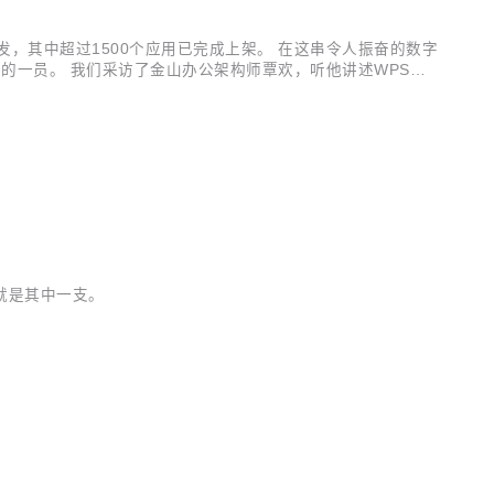
开发，其中超过1500个应用已完成上架。 在这串令人振奋的数字
的一员。 我们采访了金山办公架构师覃欢，听他讲述WPS完
正式接触HarmonyOS，是2022年底，覃欢被突然拉到一个会议
就是其中一支。