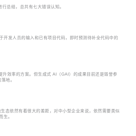
进行总结，总共有七大错误认知。
是基于开发人员的输入和已有项目代码，即时预测待补全代码中的
以提升效率的方案。但生成式 AI（GAI）的成果目前还是毁誉参
的落地。
其他生态依然有着很大的差距，对中小型企业来说，依然需要类似
运而生。