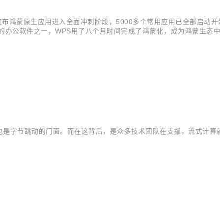
，并且宣布鸿蒙原生应用进入全面冲刺阶段，5000多个常用应用已全部启动
的办公软件之一，WPS用了八个月时间完成了鸿蒙化，成为鸿蒙生态中
024现场 “HarmonyOS版本没有一行代码和安卓版本是重复的” 第一次
也是字节跳动的门面。而在这背后，是众多技术团队在支撑，流式计算
。