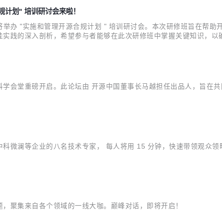
合规计划" 培训研讨会来啦！
 开源软件学园）将举办 "实施和管理开源合规计划 " 培训研讨会。本次研修
佳实践的深入剖析，希望参与者能够在此次研修班中掌握关键知识，以
将于上海张江科学会堂重磅开启。此论坛由 开源中国董事长马越担任出品人
动、中科微澜等企业的八名技术专家， 每人将用 15 分钟，快速带领观
题，聚集来自各个领域的一线大咖。巅峰对话，即将开启！