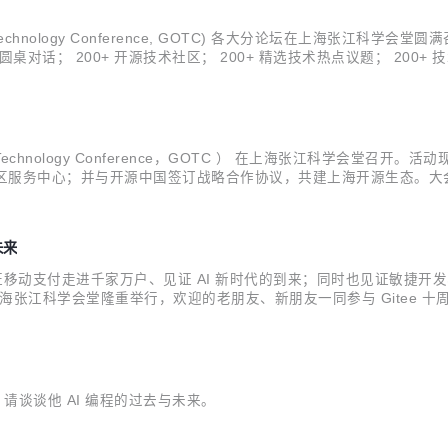
ource Technology Conference, GOTC) 各大分论坛在上海
桌对话； 200+ 开源技术社区； 200+ 精选技术热点议题； 200+ 技
年在开发者生态、技术生态、商业生态上的蜕变。Gitee 十年，见证了互联网
ource Technology Conference，GOTC ） 在上海张江科学
区开源社区服务中心；并与开源中国签订战略合作协议，共建上海开源生态。
未来
移动支付走进千家万户、见证 AI 新时代的到来；同时也见证敏捷开发、
题论坛将于上海张江科学会堂隆重举行，欢迎的老朋友、新朋友一同参与 Gitee 
，请谈谈他 AI 编程的过去与未来。