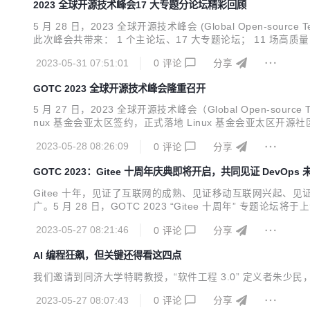
2023 全球开源技术峰会17 大专题分论坛精彩回顾
5 月 28 日，2023 全球开源技术峰会 (Global Open-s
此次峰会共带来： 1 个主论坛、17 大专题论坛； 11 场高质量圆
置了 Gitee 十周年论坛，与新老朋友共同讲述 Gitee 这十
2023-05-31 07:51:01
0
评论
分享
GOTC 2023 全球开源技术峰会隆重召开
5 月 27 日，2023 全球开源技术峰会（Global Open-s
nux 基金会亚太区签约，正式落地 Linux 基金会亚太
讨论。
2023-05-28 08:26:09
0
评论
分享
GOTC 2023：Gitee 十周年庆典即将开启，共同见证 DevOps 
Gitee 十年，见证了互联网的成熟、见证移动互联网兴起、见证
广。5 月 28 日，GOTC 2023 “Gitee 十周年” 专
2023-05-27 08:21:46
0
评论
分享
AI 编程狂飙，但关键还得看这四点
我们邀请到同济大学特聘教授，“软件工程 3.0” 定义者朱少民
2023-05-27 08:07:43
0
评论
分享