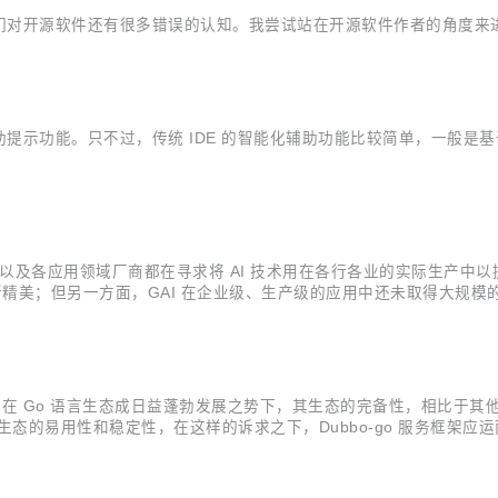
们对开源软件还有很多错误的认知。我尝试站在开源软件作者的角度来
助提示功能。只不过，传统 IDE 的智能化辅助功能比较简单，一般
厂商、以及各应用领域厂商都在寻求将 AI 技术用在各行各业的实际生产中
日渐精美；但另一方面，GAI 在企业级、生产级的应用中还未取得大规模
而在 Go 语言生态成日益蓬勃发展之势下，其生态的完备性，相比于
bbo 生态的易用性和稳定性，在这样的诉求之下，Dubbo-go 服务框架应