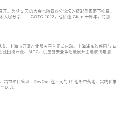
张江科学会堂圆满召开。为期 2 天的大会也随着各分论坛的精彩呈现落下帷幕，
术大咖分享…… GOTC 2023，也恰逢 Gitee 十周年，特别设
的成熟、见...
会堂召开。活动现场，上海市开源产业服务平台正式启动。上海浦东软件园与 Li
大会还围绕开源、AIGC、供应链安全等话题展开主题演讲与圆桌
精益项目管理、DevOps 在不同的 IT 组织中落地、实践和推
十周年庆典。