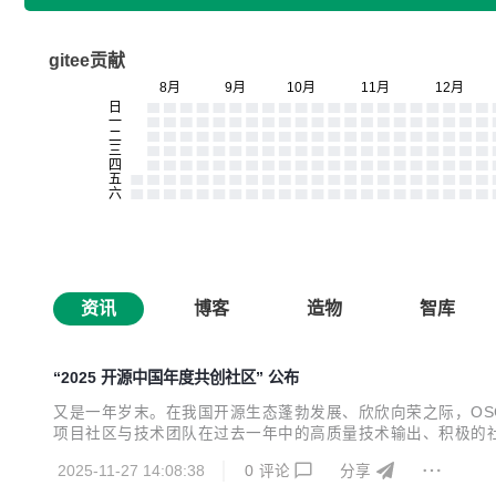
gitee贡献
资讯
博客
造物
智库
“2025 开源中国年度共创社区” 公布
又是一年岁末。在我国开源生态蓬勃发展、欣欣向荣之际，OS
项目社区与技术团队在过去一年中的高质量技术输出、积极的
的支持与投入，我们特别设立“2025 开源中国年度共创社区”奖项
2025-11-27 14:08:38
0
评论
分享
技术社区 AscentStream 阿里云大数据A...