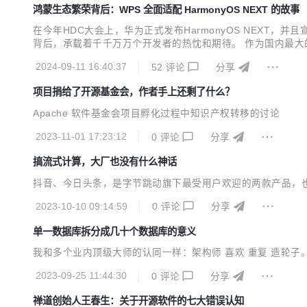
鸿蒙生态繁荣背后：WPS 全面适配 HarmonyOS NEXT 的故事
在今年HDC大会上，华为正式发布HarmonyOS NEXT
背后，承载着千千万万个开发者的热忱和期待。 作为国内最大
成HarmonyOS NEXT开发适配背后的故事。 覃欢在HDC 2
2024-09-11 16:40:37
52
评论
分享
中，讨论WPS要不要鸿...
项目捐给了开源基金会，作者手上还剩了什么？
Apache 软件基金会项目孵化过程中知识产权转移的讨论
2023-11-01 17:23:12
0
评论
分享
搞流式计算，大厂也没有什么神话
抖音、今日头条，是字节跳动旗下最受用户欢迎的两款产品，
2023-10-10 09:14:59
0
评论
分享
单一数据库拆分成几十个数据库的意义
我和多个业内顶级大师的认同一样：架构师 喜欢 重复 造轮子
2023-09-25 11:44:30
0
评论
分享
禅道创始人王春生：关于开源软件的七大错误认知