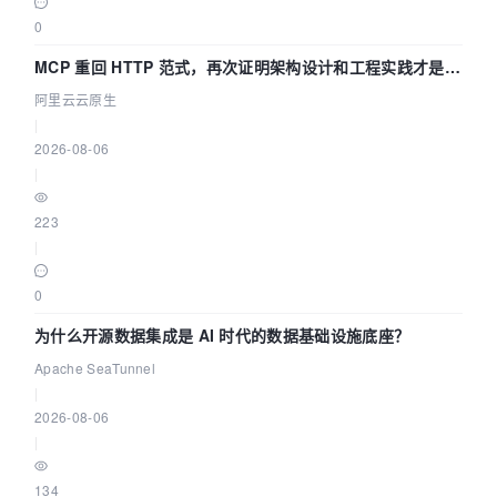
0
MCP 重回 HTTP 范式，再次证明架构设计和工程实践才是稀
缺资源
阿里云云原生
|
2026-08-06
|
223
|
0
为什么开源数据集成是 AI 时代的数据基础设施底座？
Apache SeaTunnel
|
2026-08-06
|
134