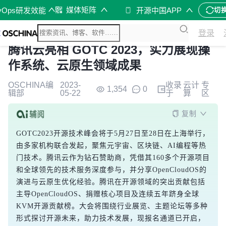
媒体矩阵
vOps研发效能
开源中国APP
切
登录
腾讯云亮相 GOTC 2023，实力展现操
作系统、云原生领域成果
OSCHINA编
2023-
收录
云计
专
1,354
0
辑部
05-22
于
算
区
复制
GOTC2023开源技术峰会将于5月27日至28日在上海举行，
由多家机构联合发起，聚焦元宇宙、区块链、AI编程等热
门技术。腾讯云作为钻石赞助商，凭借其160多个开源项目
和全球领先的技术服务深度参与，并分享OpenCloudOS的
演进与云原生优化经验。腾讯在开源领域的突出贡献包括
主导OpenCloudOS、捐赠核心项目及连续五年跻身全球
KVM开源贡献榜。大会将围绕行业展览、主题论坛等多种
形式探讨开源未来，助力技术发展，现报名通道已开启，