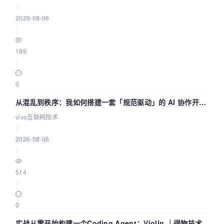
|
2026-08-06
|
189
|
0
从混乱到秩序：我如何搭建一套「规范驱动」的 AI 协作开发
体系
vivo互联网技术
|
2026-08-06
|
514
|
0
实战从零开始构建一个Coding Agent：Violin ｜得物技术