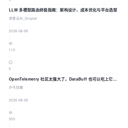
LLM 多模型路由终极指南：架构设计、成本优化与平台选型
卓普云AI_Droplet
|
2026-08-06
|
110
|
0
OpenTelemetry 社区太强大了，DataBuff 也可以吃上它的
eBPF 链路了
乒乓狂魔
|
2026-08-06
|
355
|