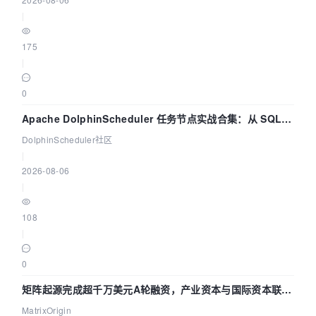
|
175
|
0
Apache DolphinScheduler 任务节点实战合集：从 SQL、
DataX 到 Spark、Flink 一次配置全打通
DolphinScheduler社区
|
2026-08-06
|
108
|
0
矩阵起源完成超千万美元A轮融资，产业资本与国际资本联手
押注企业级AI基础设施赛道
MatrixOrigin