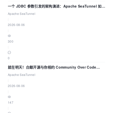
一个 JDBC 参数引发的架构演进：Apache SeaTunnel 如何
解决数据同步中的“定时 Flush”难题
Apache SeaTunnel
|
2026-08-06
|
300
|
0
就在明天！白鲸开源与你相约 Community Over Code
Asia 2026 主题演讲！
Apache SeaTunnel
|
2026-08-06
|
147
|