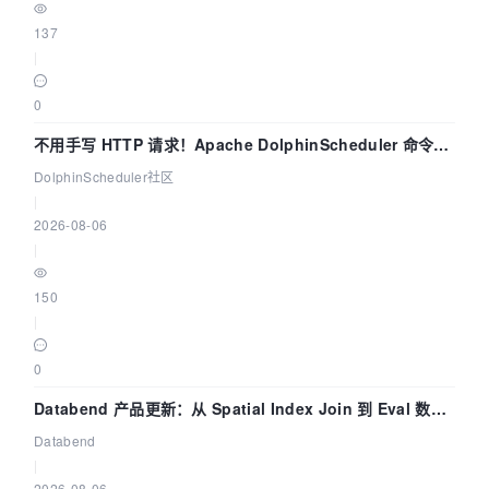
137
|
0
不用手写 HTTP 请求！Apache DolphinScheduler 命令行
dsctl 两分钟上手
DolphinScheduler社区
|
2026-08-06
|
150
|
0
Databend 产品更新：从 Spatial Index Join 到 Eval 数据
管道
Databend
|
2026-08-06