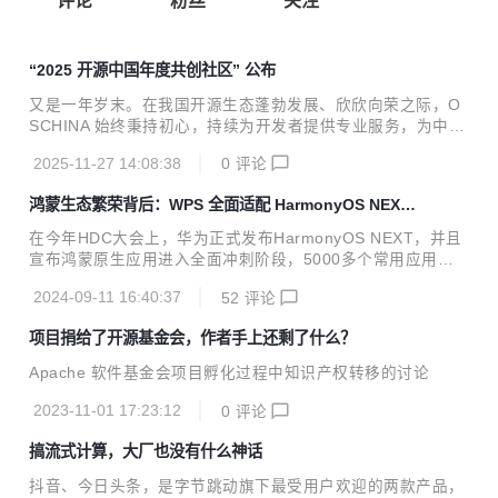
评论
粉丝
关注
“2025 开源中国年度共创社区” 公布
又是一年岁末。在我国开源生态蓬勃发展、欣欣向荣之际，O
SCHINA 始终秉持初心，持续为开发者提供专业服务，为中国
开源事业贡献自己的一份力量。 但这一路上，我们并非踽踽独
2025-11-27 14:08:38
0
评论
行。各大项目社区与技术团队在过去一年中的高质量技术输
出、积极的社区互动和无私的知识分享，为社区生态建设注入
鸿蒙生态繁荣背后：WPS 全面适配 HarmonyOS NEXT
了源源不断的活力，让我们的开源沃土愈发繁荣、生机盎然。
的故事
为感谢各位长期以来的支持与投入，我们特别设立“2025 开源
在今年HDC大会上，华为正式发布HarmonyOS NEXT，并且
中国年度共创社区”奖项，向积极参与社区建设的各位致以诚
宣布鸿蒙原生应用进入全面冲刺阶段，5000多个常用应用已
挚的谢意。 具体名单如下（按首字母顺序排名，不分先后）：
全部启动开发，其中超过1500个应用已完成上架。 在这串令
Apache SeaTunnel ANP 开源技术社区 AscentStream 阿里
2024-09-11 16:40:37
52
评论
人振奋的数字背后，承载着千千万万个开发者的热忱和期待。
云大数据A...
作为国内最大的办公软件之一，WPS用了八个月时间完成了鸿
项目捐给了开源基金会，作者手上还剩了什么？
蒙化，成为鸿蒙生态中的一员。 我们采访了金山办公架构师覃
欢，听他讲述WPS完成HarmonyOS NEXT开发适配背后的故
Apache 软件基金会项目孵化过程中知识产权转移的讨论
事。 覃欢在HDC 2024现场 “HarmonyOS版本没有一行代码
和安卓版本是重复的” 第一次正式接触HarmonyOS，是2022
2023-11-01 17:23:12
0
评论
年底，覃欢被突然拉到一个会议中，讨论WPS要不要鸿...
搞流式计算，大厂也没有什么神话
抖音、今日头条，是字节跳动旗下最受用户欢迎的两款产品，