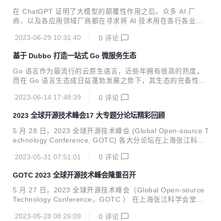
在 ChatGPT 证明了大模型的颠覆性作用之后，众多 AI 厂
商、以及各应用领域厂商都在寻求将 AI 技术用在各行各业的
实际生产中以提升效率的方案。但生成式 AI（GAI）的成果目
2023-06-29 10:31:40
0
评论
前还是毁誉参半，一方面 C 端用户利用 GAI 来创造的画作、
诗歌等作品日渐精美；但另一方面，GAI 在企业级、生产级的
基于 Dubbo 打造一站式 Go 微服务生态
应用中还未取得大规模的落地。
Go 语言作为最流行的云原生语言，近些年拥有很高的热度。
而在 Go 语言生态成日益蓬勃发展之势下，其生态的完备性，
相比于其他生态依然有着很大的差距，对中小型企业来说，依
2023-06-14 17:48:39
0
评论
然需要类似于 Spring 的 Go 框架来支撑日常业务开发，渴望
具备 Dubbo 生态的易用性和稳定性，在这样的诉求之下，Du
2023 全球开源技术峰会17 大专题分论坛精彩回顾
bbo-go 服务框架应运而生。
5 月 28 日，2023 全球开源技术峰会 (Global Open-source T
echnology Conference, GOTC) 各大分论坛在上海张江科学
会堂圆满召开。为期 2 天的大会也随着各分论坛的精彩呈现落
2023-05-31 07:51:01
0
评论
下帷幕，此次峰会共带来： 1 个主论坛、17 大专题论坛； 11
场高质量圆桌对话； 200+ 开源技术社区； 200+ 精选技术热
GOTC 2023 全球开源技术峰会隆重召开
点议题； 200+ 技术大咖分享…… GOTC 2023，也恰逢 Gite
e 十周年，特别设置了 Gitee 十周年论坛，与新老朋友共同讲
5 月 27 日，2023 全球开源技术峰会（Global Open-source
述 Gitee 这十年在开发者生态、技术生态、商业生态上的蜕
Technology Conference，GOTC ） 在上海张江科学会堂召
变。Gitee 十年，见证了互联网的成熟、见...
开。活动现场，上海市开源产业服务平台正式启动。上海浦东
2023-05-28 08:26:09
0
评论
软件园与 Linux 基金会亚太区签约，正式落地 Linux 基金会亚