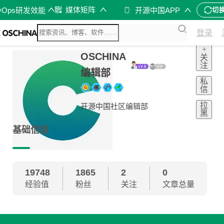
媒体矩阵
vOps研发效能
开源中国APP
切
登录
+
OSCHINA
关
注
编辑部
私
信
拉
开源中国社区编辑部
黑
基础信息
19748
1865
2
0
经验值
粉丝
关注
文章总量