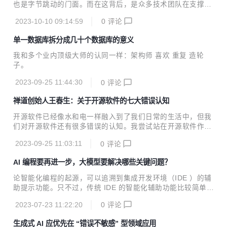
也是字节跳动的门面。而在这背后，是众多技术团队在支撑，
流式计算就是其中一支。
2023-10-10 09:14:59
0
评论
单一数据库拆分成几十个数据库的意义
我和多个业内顶级大师的认同一样：架构师 喜欢 重复 造轮
子。
2023-09-25 11:44:30
0
评论
禅道创始人王春生：关于开源软件的七大错误认知
开源软件已经像水和电一样融入到了我们日常的生活中，但我
们对开源软件还有很多错误的认知。我尝试站在开源软件作者
的角度来进行总结，总共有七大错误认知。
2023-09-25 11:03:11
0
评论
AI 编程要再进一步，大模型要解决哪些关键问题？
论智能化编程的起源，可以追溯到集成开发环境（IDE ）的辅
助提示功能。只不过，传统 IDE 的智能化辅助功能比较简单，
一般是基于开发人员的输入和已有项目代码，即时预测待补全
2023-07-23 11:22:20
0
评论
代码中的类名、方法名和代码片段等，并提供建议列表。
生成式 AI 应优先在 “错误不敏感” 型领域应用