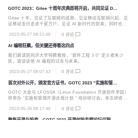
太区开源社区服务中心；并与开源中国签订战略合作协议，共
GOTC 2023：Gitee 十周年庆典即将开启，共同见证 De
建上海开源生态。大会还围绕开源、AIGC、供应链安全等话
vOps 未来
题展开主题演讲与圆桌讨论。
Gitee 十年，见证了互联网的成熟、见证移动互联网兴起、见
证移动支付走进千家万户、见证 AI 新时代的到来；同时也见
证敏捷开发、精益项目管理、DevOps 在不同的 IT 组织中落
2023-05-27 08:21:46
0
评论
地、实践和推广。5 月 28 日，GOTC 2023 “Gitee 十周年”
专题论坛将于上海张江科学会堂隆重举行，欢迎的老朋友、新
AI 编程狂飙，但关键还得看这四点
朋友一同参与 Gitee 十周年庆典。
我们邀请到同济大学特聘教授，“软件工程 3.0” 定义者朱少
民，请谈谈他 AI 编程的过去与未来。
2023-05-27 08:07:43
0
评论
首次对外公开，颁发官方证书，GOTC 2023 "实施和管理
开源合规计划" 培训研讨会来啦！
GOTC 大会与 LFOSSA（Linux Foundation 开源软件学园）
将举办 "实施和管理开源合规计划 " 培训研讨会。本次研修班
旨在帮助开发者、项目经理、法律顾问以及企业决策者更好地
2023-05-26 08:17:40
0
评论
了解和应对开源软件合规相关的问题。通过对开源许可证、合
规流程和最佳实践的深入剖析，希望参与者能够在此次研修班
聚焦开源与投资，GOTC 2023 开源创投专题论坛议程大
中掌握关键知识，以确保开源项目的合规性。
曝光
5 月 28 日，GOTC 2023 “ 开源创投” 专题论坛将于上海张江
科学会堂重磅开启。此论坛由 开源中国董事长马越担任出品