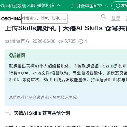
媒体矩阵
vOps研发效能
开源中国APP
切
登录
上传Skills赢好礼 | 天禧AI Skills 
oschina官方
2026-06-08
5,735
4
联想推出天禧AI个人超级智能体，内置联想设备，Skills是其
行类Agent、本地文件/设备联动、专业领域智能体、多模态交
Skill、等待审核、Skill上线后发放能量值、持续运营Skill参
总结由社区平台通过AI大模型技术生成
一、天禧AI Skills 苍穹共创计划