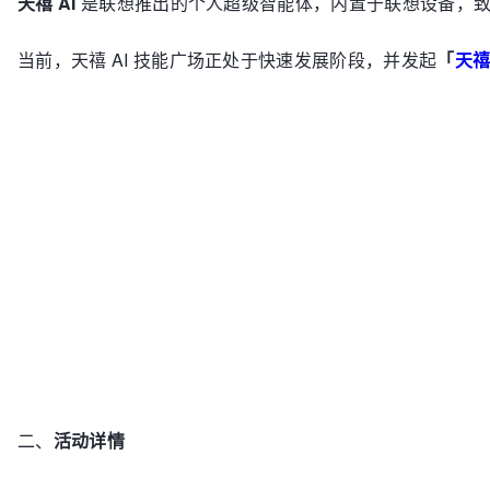
天禧 AI
是联想推出的个人超级智能体，内置于联想设备，致力于
当前，天禧 AI 技能广场正处于快速发展阶段，并发起
「
天禧
二、
活动详情