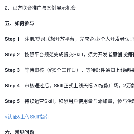
2、
官方联合推广与案例展示机会
五、如何参与
Step 1
注册/登录联想开放平台，完成
企业/个人
开发者
认
Step 2
按照平台规范完成提交Skill，须为开发者
原创
或
拥
Step 3
等待审核（约5个工作日），等待邮件通知上线结
Step 4
审核通过后，Skill正式上线天禧 AI技能广场，
2万
Step 5
持续运营Skill，积累用户使用量与添加量，参与
※认证&上传Skill指南
六、常见问题