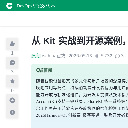
DevOps研发效能
从 Kit 实战到开源案
1
原创
oschina官方
2026-05-13
5,732
3
3
随着智能设备形态的多元化与用户场景的深度碎片
唤醒应用等痛点，持续消耗着开发者精力与用户
0
能力开放与标准化组件，为开发者提供从技术接入
AccountKit支持一键登录，ShareKit
尔工作室基于鸿蒙构建多端协同的智能检测工作流
2026HarmonyOS创新赛·极客赛道，鼓