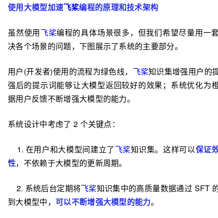
使用大模型加速
飞桨
编程的原理和技术架构
虽然使用
飞桨
编程的具体场景很多，但我们希望尽量用一
决各个场景的问题，下图展示了系统的主要部分。
用户(开发者)使用的流程为绿色线，
飞桨
知识集增强用户的
强后的提示词能够让大模型返回较好的效果；系统优化为
据用户反馈不断增强大模型的能力。
系统设计中考虑了 2 个关键点：
1. 在用户和大模型间建立了
飞桨
知识集。这样可以
保证
性
，不依赖于大模型的更新周期。
2. 系统后台定期将
飞桨
知识集中的高质量数据通过
SFT
到大模型中，
可以不断增强大模型的能力
。