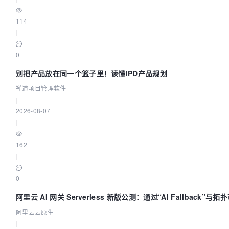
114
|
0
别把产品放在同一个篮子里！读懂IPD产品规划
禅道项目管理软件
|
2026-08-07
|
162
|
0
阿里云 AI 网关 Serverless 新版公测：通过“AI Fallback”与
建 AI 流量治理底座
阿里云云原生
|