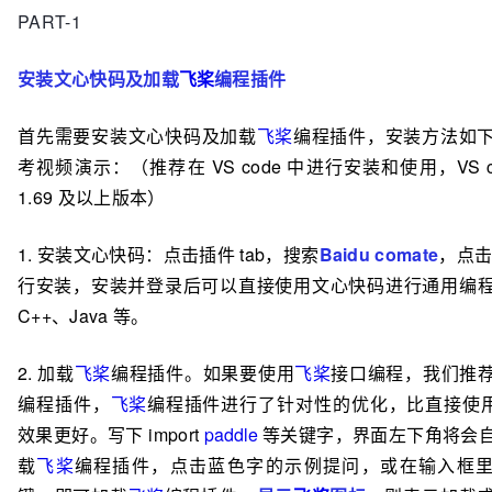
PART-1
安装文心快码及加载
飞桨
编程插件
首先需要安装文心快码及加载
飞桨
编程插件，安装方法如
考视频演示：（推荐在 VS code 中进行安装和使用，VS c
1.69 及以上版本）
1. 安装文心快码：点击插件 tab，搜索
Baidu comate
，点击 i
行安装，安装并登录后可以直接使用文心快码进行通用编
C++、Java 等。
2. 加载
飞桨
编程插件。如果要使用
飞桨
接口编程
，我们推
编程插件，
飞桨
编程插件进行了针对性的优化，比直接使
效果更好。写下 import
paddle
等关键字，界面左下角将会
载
飞桨
编程插件，点击蓝色字的示例提问，或在输入框里按