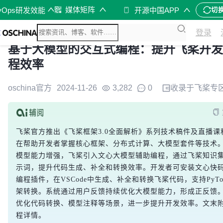
媒体矩阵
vOps研发效能
开源中国APP
切
登录
基于大模型的交互式编程：提升飞桨开发
程效率
oschina官方
2024-11-26
3,282
0
收录于
飞桨专
飞桨官方推出《飞桨框架3.0全面解析》系列技术稿件及直播课
在帮助开发者掌握核心框架、分布式计算、大模型套件等技术
模型能力增强，飞桨引入文心大模型辅助编程，通过飞桨知识
示词，提升代码生成、补全和转换效率。开发者可安装文心快
编程插件，在VSCode中生成、补全和转换飞桨代码，支持PyTo
架转换。系统通过用户反馈持续优化大模型能力，形成正反馈
优化代码转换、模型注释等场景，进一步提升开发效率。文末
程详情。