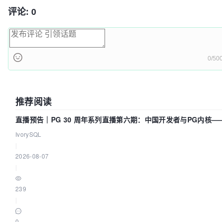
评论: 0
0/50
推荐阅读
直播预告｜PG 30 周年系列直播第六期：中国开发者与PG内核—
得动吗？我们贡献了什么？
IvorySQL
|
2026-08-07
|
239
|
0