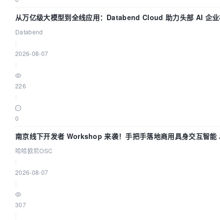
从万亿级大模型到全线应用：Databend Cloud 助力头部 AI 企
链路 Trace 数据管道
Databend
|
2026-08-07
|
226
|
0
南京线下开发者 Workshop 来袭！手把手落地商用具身交互智能 A
应用
哈哈欧尼OSC
|
2026-08-07
|
307
|