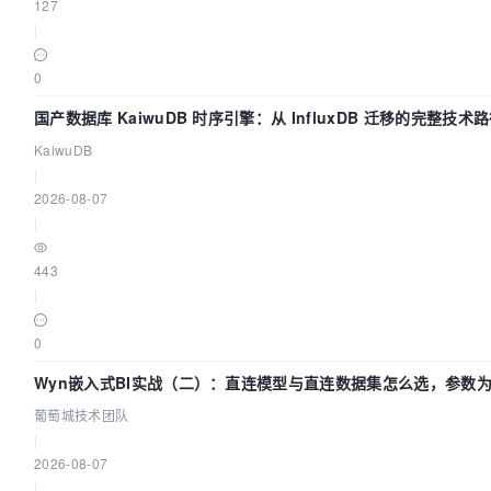
127
|
0
国产数据库 KaiwuDB 时序引擎：从 InfluxDB 迁移的完整技术
KaiwuDB
|
2026-08-07
|
443
|
0
Wyn嵌入式BI实战（二）：直连模型与直连数据集怎么选，参数
生效？| 葡萄城技术团队
葡萄城技术团队
|
2026-08-07
|