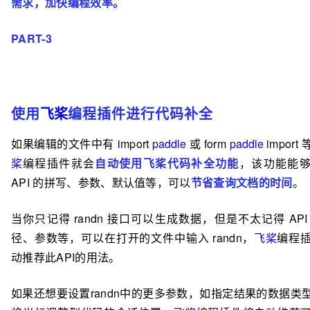
需求，加快编程效率。
PART-3
使用
飞桨
编程插件进行代码补全
如果编辑的文件中有 import
paddle
或 form
paddle
import
桨
编程插件就会
自动使用飞
桨代码补全功能
，该功能能
API 的拼写、参数、默认值等，可以
节省查询文档的时间
。
当你只记得
randn
接口可以生成数据，但是不太记得 API
径、参数等，可以在打开的文件中输入 randn，
飞桨
编程
动推荐此API的用法。
如果还想要设置randn中的更多参数，如指定结果的数据类