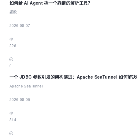
如何给 AI Agent 挑一个靠谱的解析工具？
颖欣
|
2026-08-07
|
226
|
0
一个 JDBC 参数引发的架构演进：Apache SeaTunnel 如何解
中的“定时 Flush”难题
Apache SeaTunnel
|
2026-08-06
|
814
|