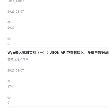
全面实时化时代
Flink_China
|
2026-08-07
|
2633
|
0
Wyn嵌入式BI实战（一）：JSON API带参数接入，多租户数据
| 葡萄城技术团队
葡萄城技术团队
|
2026-08-07
|
174
|
0