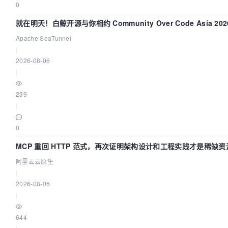
0
就在明天！白鲸开源与你相约 Community Over Code Asia 20
讲！
Apache SeaTunnel
|
2026-08-06
|
239
|
0
MCP 重回 HTTP 范式，再次证明架构设计和工程实践才是稀缺资
阿里云云原生
|
2026-08-06
|
644