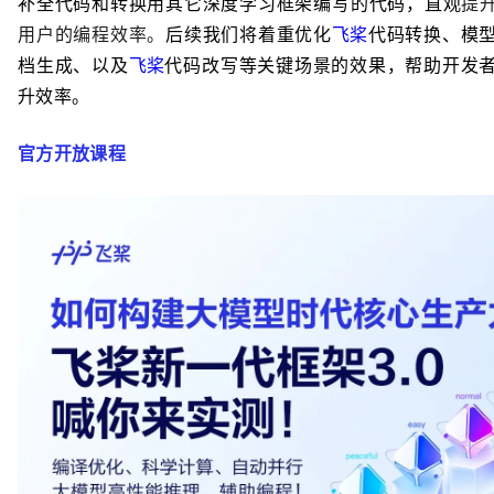
补全代码和转换用其它深度学习框架编写的代码，直观
提
用户的编程效率。
后续我们将着重优化
飞桨
代码转换、模
档生成、以及
飞桨
代码改写等关键场景的效果，帮助开发
升效率。
官方开放课程