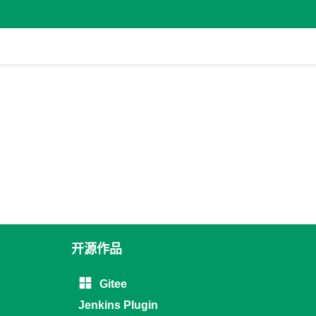
开源作品
Gitee
Jenkins Plugin