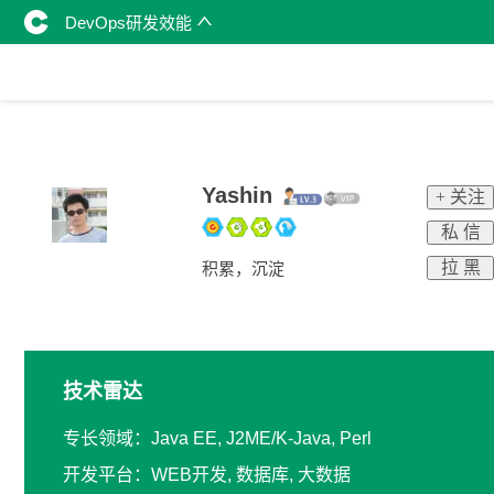
DevOps研发效能
Yashin
+ 关注
私 信
拉 黑
积累，沉淀
技术雷达
专长领域：Java EE, J2ME/K-Java, Perl
开发平台：WEB开发, 数据库, 大数据