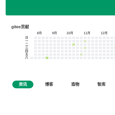
gitee贡献
资讯
博客
造物
智库