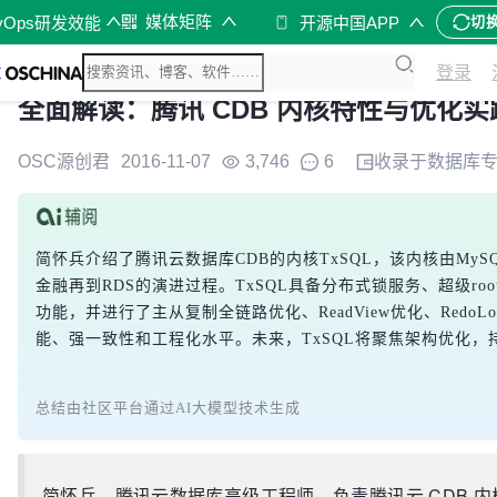
媒体矩阵
vOps研发效能
开源中国APP
切
登录
全面解读：腾讯 CDB 内核特性与优化实
OSC源创君
2016-11-07
3,746
6
收录于
数据库
简怀兵介绍了腾讯云数据库CDB的内核TxSQL，该内核由My
金融再到RDS的演进过程。TxSQL具备分布式锁服务、超级ro
功能，并进行了主从复制全链路优化、ReadView优化、RedoL
能、强一致性和工程化水平。未来，TxSQL将聚焦架构优化，
总结由社区平台通过AI大模型技术生成
简怀兵，腾讯云数据库高级工程师，负责腾讯云 CDB 内核