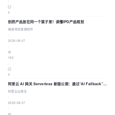
|
0
别把产品放在同一个篮子里！读懂IPD产品规划
禅道项目管理软件
|
2026-08-07
|
162
|
0
阿里云 AI 网关 Serverless 新版公测：通过“AI Fallback”与
拓扑可视化构建 AI 流量治理底座
阿里云云原生
|
2026-08-07
|