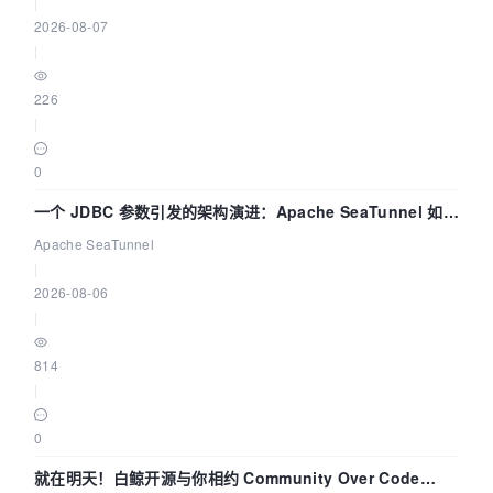
|
2026-08-07
|
226
|
0
一个 JDBC 参数引发的架构演进：Apache SeaTunnel 如何
解决数据同步中的“定时 Flush”难题
Apache SeaTunnel
|
2026-08-06
|
814
|
0
就在明天！白鲸开源与你相约 Community Over Code