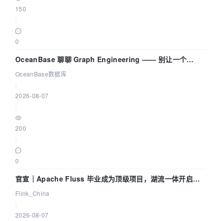
150
|
0
OceanBase 聊聊 Graph Engineering —— 别让一个
Agent 既当运动员又
OceanBase数据库
|
2026-08-07
|
200
|
0
官宣｜Apache Fluss 毕业成为顶级项目，湖流一体开启
Agentic Lake 全面实时化时代
Flink_China
|
2026-08-07