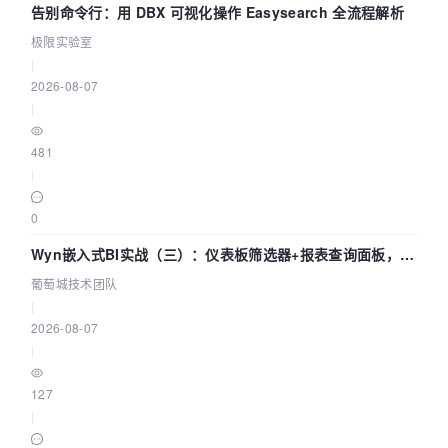
告别命令行：用 DBX 可视化操作 Easysearch 全流程解析
极限实验室
|
2026-08-07
|
481
|
0
Wyn嵌入式BI实战（三）：仪表板筛选器+报表查询面板，参
数联动全闭环
葡萄城技术团队
|
2026-08-07
|
127
|