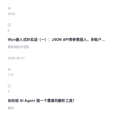
|
2633
|
0
Wyn嵌入式BI实战（一）：JSON API带参数接入，多租户数
据源配置指南 | 葡萄城技术团队
葡萄城技术团队
|
2026-08-07
|
174
|
0
如何给 AI Agent 挑一个靠谱的解析工具？
颖欣