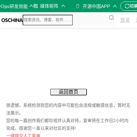
媒体矩阵
vOps研发效能
开源中国APP
切
登录
返回首页
很遗憾，系统检测到您的内容中可能包含违规或敏感信息，暂时无
法展示。
您的每一篇创作我们都珍视并认真对待，复审将在工作日2小时内
完成。感谢您一直以来对社区的支持!
一键提交人工复审