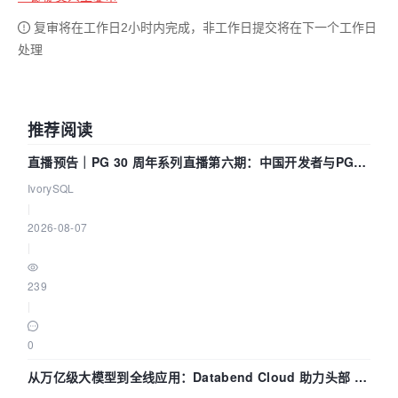
复审将在工作日2小时内完成，非工作日提交将在下一个工作日
处理
推荐阅读
直播预告｜PG 30 周年系列直播第六期：中国开发者与PG内
核——我们改得动吗？我们贡献了什么？
IvorySQL
|
2026-08-07
|
239
|
0
从万亿级大模型到全线应用：Databend Cloud 助力头部 AI