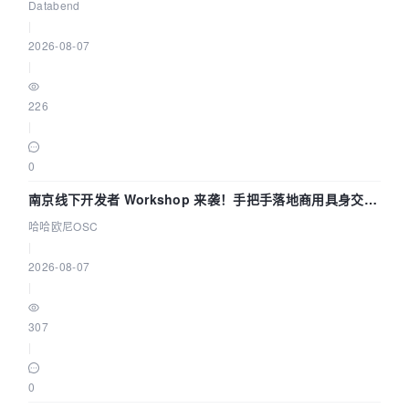
企业构建全链路 Trace 数据管道
Databend
|
2026-08-07
|
226
|
0
南京线下开发者 Workshop 来袭！手把手落地商用具身交互
智能 Agent 应用
哈哈欧尼OSC
|
2026-08-07
|
307
|
0