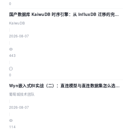
0
国产数据库 KaiwuDB 时序引擎：从 InfluxDB 迁移的完整
技术路径
KaiwuDB
|
2026-08-07
|
443
|
0
Wyn嵌入式BI实战（二）：直连模型与直连数据集怎么选，
参数为什么不生效？| 葡萄城技术团队
葡萄城技术团队
|
2026-08-07
|
114