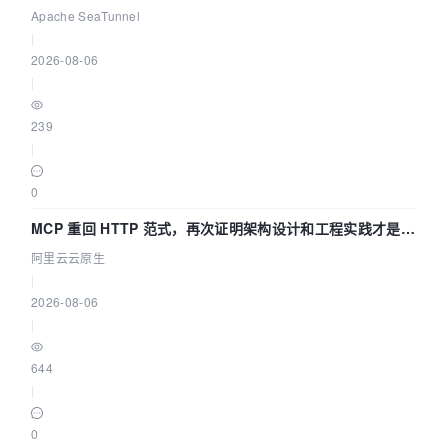
Asia 2026 主题演讲！
Apache SeaTunnel
|
2026-08-06
|
239
|
0
MCP 重回 HTTP 范式，再次证明架构设计和工程实践才是稀
缺资源
阿里云云原生
|
2026-08-06
|
644
|
0