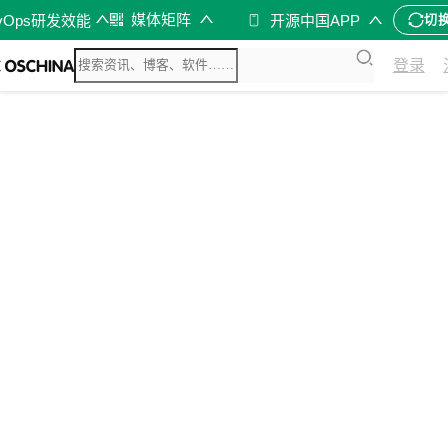
媒体矩阵
vOps研发效能
开源中国APP
切
登录