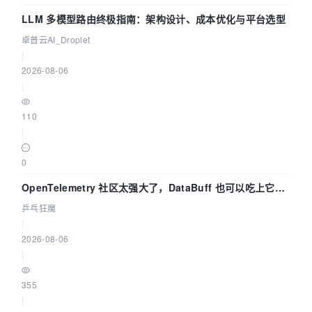
LLM 多模型路由终极指南：架构设计、成本优化与平台选型
卓普云AI_Droplet
|
2026-08-06
|
110
|
0
OpenTelemetry 社区太强大了，DataBuff 也可以吃上它的
eBPF 链路了
乒乓狂魔
|
2026-08-06
|
355
|