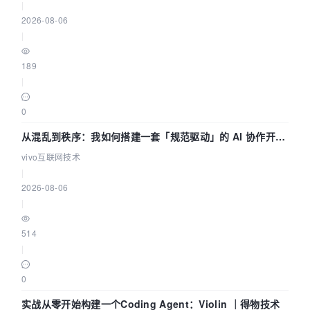
|
2026-08-06
|
189
|
0
从混乱到秩序：我如何搭建一套「规范驱动」的 AI 协作开发
体系
vivo互联网技术
|
2026-08-06
|
514
|
0
实战从零开始构建一个Coding Agent：Violin ｜得物技术