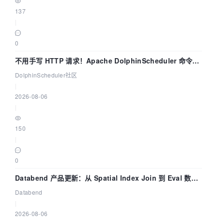
137
|
0
不用手写 HTTP 请求！Apache DolphinScheduler 命令行
dsctl 两分钟上手
DolphinScheduler社区
|
2026-08-06
|
150
|
0
Databend 产品更新：从 Spatial Index Join 到 Eval 数据
管道
Databend
|
2026-08-06