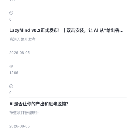
|
0
LazyMind v0.2正式发布！｜双击安装，让 AI 从“给出答案”
走到“完成交付”
商汤万象开发者
|
2026-08-05
|
1266
|
0
AI是否让你的产出和思考脱钩？
禅道项目管理软件
|
2026-08-05
|