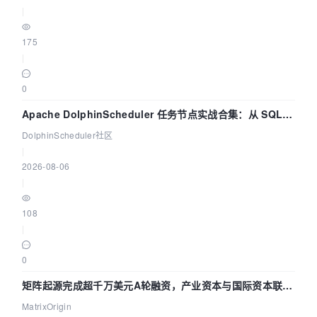
|
175
|
0
Apache DolphinScheduler 任务节点实战合集：从 SQL、
DataX 到 Spark、Flink 一次配置全打通
DolphinScheduler社区
|
2026-08-06
|
108
|
0
矩阵起源完成超千万美元A轮融资，产业资本与国际资本联手
押注企业级AI基础设施赛道
MatrixOrigin