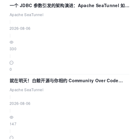
一个 JDBC 参数引发的架构演进：Apache SeaTunnel 如何
解决数据同步中的“定时 Flush”难题
Apache SeaTunnel
|
2026-08-06
|
330
|
0
就在明天！白鲸开源与你相约 Community Over Code
Asia 2026 主题演讲！
Apache SeaTunnel
|
2026-08-06
|
147
|