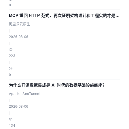
0
MCP 重回 HTTP 范式，再次证明架构设计和工程实践才是稀
缺资源
阿里云云原生
|
2026-08-06
|
223
|
0
为什么开源数据集成是 AI 时代的数据基础设施底座？
Apache SeaTunnel
|
2026-08-06
|
134