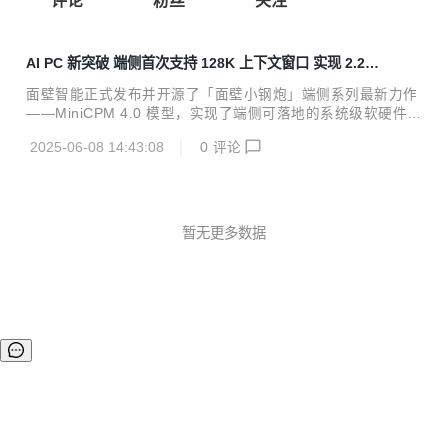
评论
粉丝
关注
AI PC 新突破 端侧首次支持 128K 上下文窗口 实现 2.2
倍推理优化
面壁智能正式发布并开源了「面壁小钢炮」端侧系列最新力作
——MiniCPM 4.0 模型，实现了端侧可落地的系统级软硬件稀
疏化的高效创新。英特尔与面壁智能从模型开发阶段就紧密合
2025-06-08 14:43:08
0
评论
作，实现了长短文本多重推理效率的提升，端侧AI PC在Day
0全面适配，128K长上下文窗口等多方面突破。 双方开展了深
度技术协同，基于英特尔硬件架构定制投机解码配置。通过硬
件感知的草稿模型优化策略，结合英特尔加速套件与KV Cach
e内存增强技术，实现端到端推理效率的2.2倍提升1，携手为
暂无更多数据
业界带来了全新的模型创新和端侧性能体验。 此次，面壁推出
的MiniCPM 4.0系列LLM模型拥有 8B、0.5B 两种参数规模，
针...