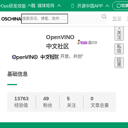
媒体矩阵
vOps研发效能
开源中国APP
切
登录
+
关
OpenVINO
注
中文社区
私
信
“开源，开放，共创”
拉
黑
基础信息
13763
49
5
0
经验值
粉丝
关注
文章总量