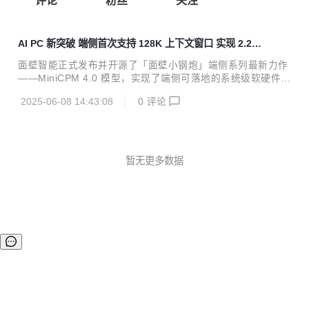
评论
粉丝
关注
AI PC 新突破 端侧首次支持 128K 上下文窗口 实现 2.2
倍推理优化
面壁智能正式发布并开源了「面壁小钢炮」端侧系列最新力作
——MiniCPM 4.0 模型，实现了端侧可落地的系统级软硬件稀
疏化的高效创新。英特尔与面壁智能从模型开发阶段就紧密合
2025-06-08 14:43:08
0
评论
作，实现了长短文本多重推理效率的提升，端侧AI PC在Day
0全面适配，128K长上下文窗口等多方面突破。 双方开展了深
度技术协同，基于英特尔硬件架构定制投机解码配置。通过硬
件感知的草稿模型优化策略，结合英特尔加速套件与KV Cach
e内存增强技术，实现端到端推理效率的2.2倍提升1，携手为
暂无更多数据
业界带来了全新的模型创新和端侧性能体验。 此次，面壁推出
的MiniCPM 4.0系列LLM模型拥有 8B、0.5B 两种参数规模，
针...