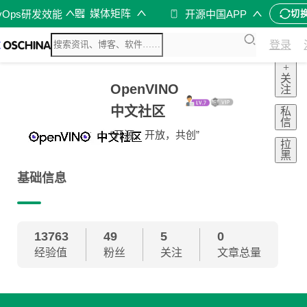
媒体矩阵
vOps研发效能
开源中国APP
切
登录
+
关
OpenVINO
注
中文社区
私
信
“开源，开放，共创”
拉
黑
基础信息
13763
49
5
0
经验值
粉丝
关注
文章总量