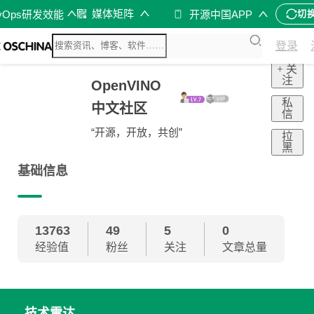
媒体矩阵
vOps研发效能
开源中国APP
切
登录
+ 关
注
OpenVINO
私
中文社区
信
“开源，开放，共创”
拉
黑
基础信息
13763
49
5
0
经验值
粉丝
关注
文章总量
技术雷达