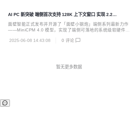
AI PC 新突破 端侧首次支持 128K 上下文窗口 实现 2.2
倍推理优化
面壁智能正式发布并开源了「面壁小钢炮」端侧系列最新力作
——MiniCPM 4.0 模型，实现了端侧可落地的系统级软硬件稀
疏化的高效创新。英特尔与面壁智能从模型开发阶段就紧密合
2025-06-08 14:43:08
0
评论
作，实现了长短文本多重推理效率的提升，端侧AI PC在Day
0全面适配，128K长上下文窗口等多方面突破。 双方开展了深
度技术协同，基于英特尔硬件架构定制投机解码配置。通过硬
件感知的草稿模型优化策略，结合英特尔加速套件与KV Cach
e内存增强技术，实现端到端推理效率的2.2倍提升1，携手为
暂无更多数据
业界带来了全新的模型创新和端侧性能体验。 此次，面壁推出
的MiniCPM 4.0系列LLM模型拥有 8B、0.5B 两种参数规模，
针...