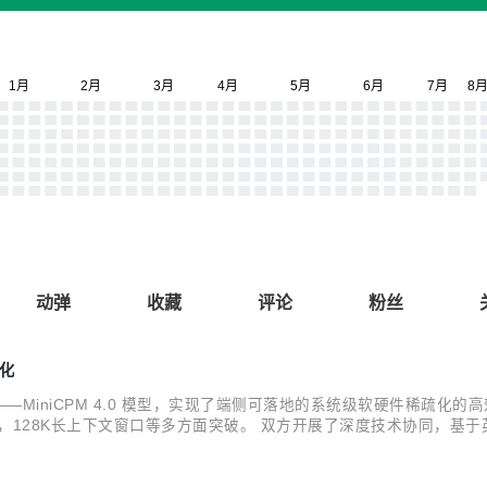
动弹
收藏
评论
粉丝
优化
MiniCPM 4.0 模型，实现了端侧可落地的系统级软硬件稀疏化
面适配，128K长上下文窗口等多方面突破。 双方开展了深度技术协同，
现端到端推理效率的2.2倍提升1，携手为业界带来了全新的模型创新和端侧