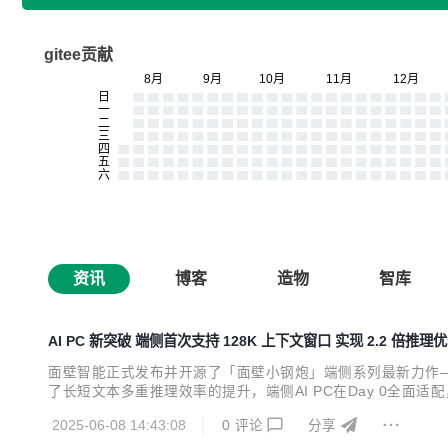
gitee贡献
资讯
博客
造物
智库
AI PC 新突破 端侧首次支持 128K 上下文窗口 实现 2.2 倍推理
面壁智能正式发布并开源了「面壁小钢炮」端侧系列最新力作——
了长短文本多重推理效率的提升，端侧AI PC在Day 0全
优化策略，结合英特尔加速套件与KV Cache内存增强技术，实
2025-06-08 14:43:08
0
评论
分享
拥有 8B、0.5B 两种参数规模，针...