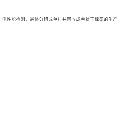
，电性能检测，最终分切成单排并回收成卷状干标签的生产
SCHINA
OSCHINA
OSCHINA
开发者生态社区
任务。