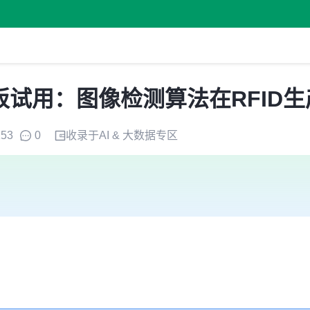
试用：图像检测算法在RFID
253
0
收录于
AI & 大数据
专区
ID电子标签生产，通过AI解决生产环节问题并降低用工成本。在芯片
，利用YOLOv8Detect模型识别外观缺陷，如脏点，将原需2人
程的自动化检测。最终效果是提高生产效率，减少人工依赖，优化产