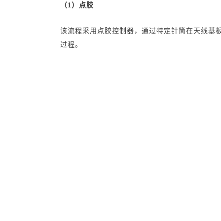
1.1 芯片绑定流程的介绍
（1）点胶
该流程采用点胶控制器，通过特定针筒在天线基
过程。
（2）固晶
首先对晶圆中的芯片进行拾取并翻转，然后有拾