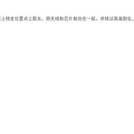
板上特定位置点上胶水，把天线和芯片粘合在一起，并经过高温固化
O
开源
×
AI ·
取头拾取并贴装到天线基板上已点胶的位置，完成对芯片的倒转贴装