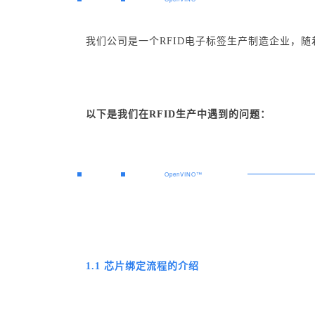
关注我们,让开发变得更有趣
作者 | 吴思凯 上海哲山科技
OpenVINO™
我们公司是一个RFID电子标签生产制造企业，
以下是我们在RFID生产中遇到的问题：
OpenVINO™