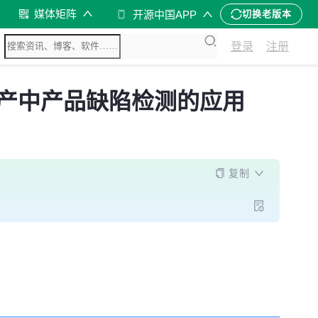
媒体矩阵
开源中国APP
切换老版本
登录
注册
生产中产品缺陷检测的应用
复制
绑定流程中，引入图像识别技术检测热压环节的缺陷，分析问
的检测工作缩减为1人。通过OpenVINO模型部署和样本
品质量控制。