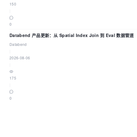
150
|
0
Databend 产品更新：从 Spatial Index Join 到 Eval 数据管道
Databend
|
2026-08-06
|
175
|
0
Apache DolphinScheduler 任务节点实战合集：从 SQL、Data
Spark、Flink 一次配置全打通
DolphinScheduler社区
|
2026-08-06