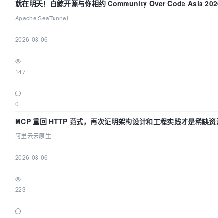
就在明天！白鲸开源与你相约 Community Over Code Asia 20
演讲！
Apache SeaTunnel
|
2026-08-06
|
147
|
0
MCP 重回 HTTP 范式，再次证明架构设计和工程实践才是稀缺资
阿里云云原生
|
2026-08-06
|
223
|