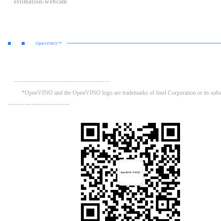
estimation-webcam
OpenVINO™
---------------------------------------
*OpenVINO and the OpenVINO logo are trademarks of Intel Corporation or its subsi
-----------------------------