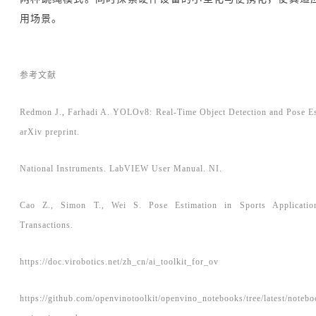
用场景。
参考文献
Redmon J., Farhadi A. YOLOv8: Real-Time Object Detection and Pose Es
arXiv preprint.
National Instruments. LabVIEW User Manual. NI.
Cao Z., Simon T., Wei S. Pose Estimation in Sports Applicatio
Transactions.
https://doc.virobotics.net/zh_cn/ai_toolkit_for_ov
https://github.com/openvinotoolkit/openvino_notebooks/tree/latest/noteb