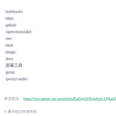
notebooks
https
github
openvinotoolkit
tree
blob
image
docs
部署工具
genai
qwen2-audio
原文转自：
https://mp.weixin.qq.com/s/xvUEaGjm2HSJgKmL1XjL
© 著作权归作者所有