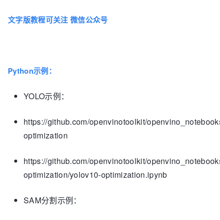
文字版教程可关注 微信公众号
Python示例：
YOLO示例：
https://github.com/openvinotoolkit/openvino_notebooks
optimization
https://github.com/openvinotoolkit/openvino_notebook
optimization/yolov10-optimization.ipynb
SAM分割示例：