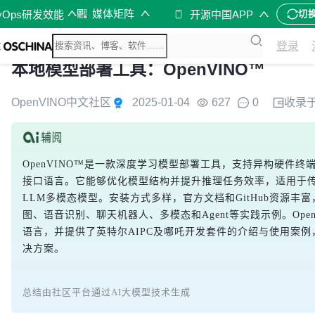
媒体矩阵
vOps研发效能
开源中国APP
切
登录
本地模型部署工具：OpenVINO™
OpenVINO中文社区
2025-01-04
627
0
收录
OpenVINO™是一款深度学习模型部署工具，支持异构硬件终
接口语言。它能够优化模型结构并提升推理任务效率，适用于传
LLM多模态模型。安装方式多样，官方文档和GitHub资源丰富
图、语音识别、聊天机器人、多模态和Agent等实践示例。OpenVIN
语言，并提供了英特尔AIPC及哪吒开发套件的介绍与使用案
决方案。
总结由社区平台通过AI大模型技术生成