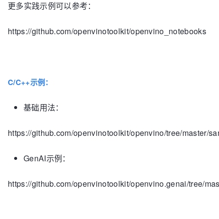
更多实践示例可以参考：
https://github.com/openvinotoolkit/openvino_notebooks
C/C++示例：
基础用法：
https://github.com/openvinotoolkit/openvino/tree/master/s
GenAI示例：
https://github.com/openvinotoolkit/openvino.genai/tree/ma