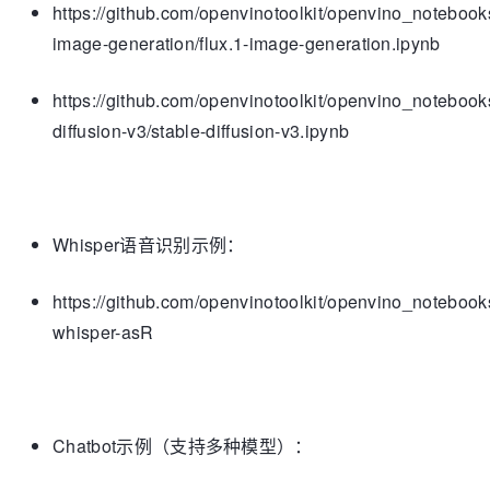
https://github.com/openvinotoolkit/openvino_notebooks
image-generation/flux.1-image-generation.ipynb
https://github.com/openvinotoolkit/openvino_notebooks
diffusion-v3/stable-diffusion-v3.ipynb
Whisper语音识别示例：
https://github.com/openvinotoolkit/openvino_notebooks/
whisper-asR
Chatbot示例（支持多种模型）：