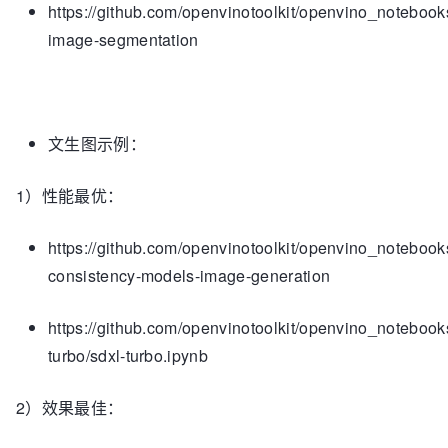
https://github.com/openvinotoolkit/openvino_notebook
image-segmentation
文生图示例：
1）性能最优：
https://github.com/openvinotoolkit/openvino_notebooks/
consistency-models-image-generation
https://github.com/openvinotoolkit/openvino_notebooks
turbo/sdxl-turbo.ipynb
2）效果最佳：