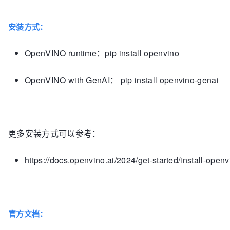
安装方式：
OpenVINO runtime：pip install openvino
OpenVINO with GenAI： pip install openvino-genai
更多安装方式可以参考：
https://docs.openvino.ai/2024/get-started/install-openv
官方文档：