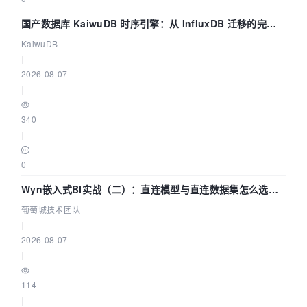
国产数据库 KaiwuDB 时序引擎：从 InfluxDB 迁移的完整
技术路径
KaiwuDB
|
2026-08-07
|
340
|
0
Wyn嵌入式BI实战（二）：直连模型与直连数据集怎么选，
参数为什么不生效？| 葡萄城技术团队
葡萄城技术团队
|
2026-08-07
|
114
|