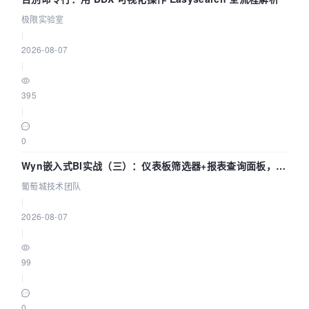
极限实验室
|
2026-08-07
|
395
|
0
Wyn嵌入式BI实战（三）：仪表板筛选器+报表查询面板，参
数联动全闭环
葡萄城技术团队
|
2026-08-07
|
99
|
0