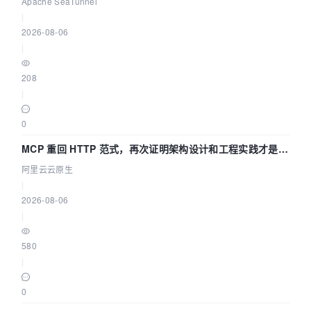
Asia 2026 主题演讲！
Apache SeaTunnel
|
2026-08-06
|
208
|
0
MCP 重回 HTTP 范式，再次证明架构设计和工程实践才是稀
缺资源
阿里云云原生
|
2026-08-06
|
580
|
0