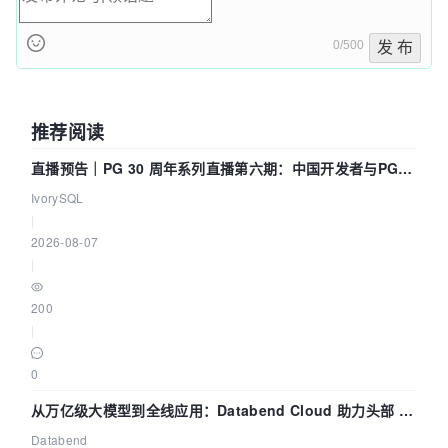
0/500
发 布
推荐阅读
直播预告｜PG 30 周年系列直播第六期：中国开发者与PG内
核——我们改得动吗？我们贡献了什么？
IvorySQL
|
2026-08-07
|
200
|
0
从万亿级大模型到全线应用：Databend Cloud 助力头部 AI
企业构建全链路 Trace 数据管道
Databend