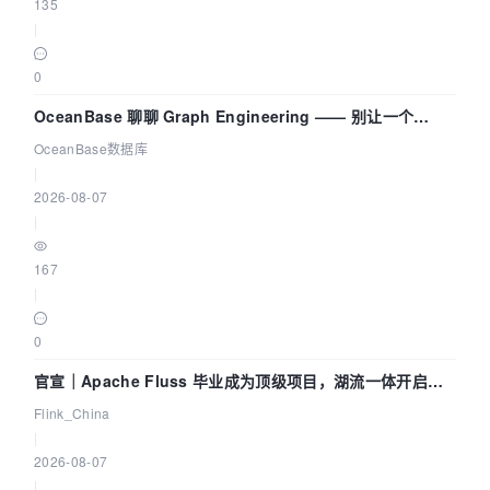
135
|
0
OceanBase 聊聊 Graph Engineering —— 别让一个
Agent 既当运动员又
OceanBase数据库
|
2026-08-07
|
167
|
0
官宣｜Apache Fluss 毕业成为顶级项目，湖流一体开启
Agentic Lake 全面实时化时代
Flink_China
|
2026-08-07
|