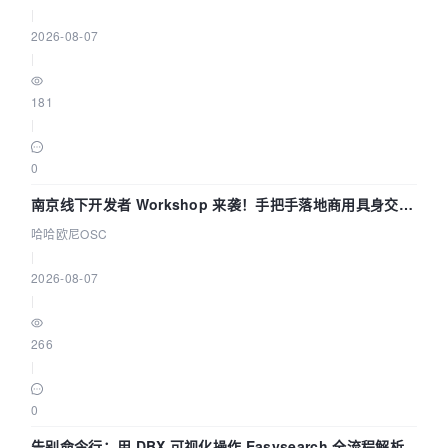
|
2026-08-07
|
181
|
0
南京线下开发者 Workshop 来袭！手把手落地商用具身交互
智能 Agent 应用
哈哈欧尼OSC
|
2026-08-07
|
266
|
0
告别命令行：用 DBX 可视化操作 Easysearch 全流程解析