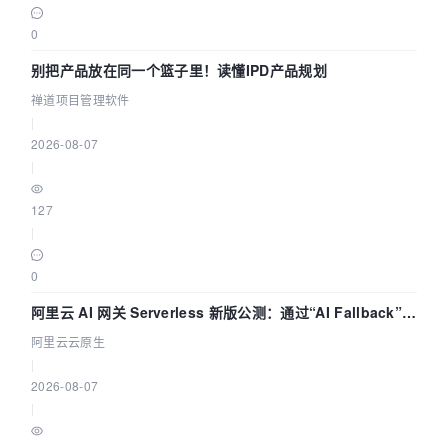
0
别把产品放在同一个篮子里！读懂IPD产品规划
禅道项目管理软件
|
2026-08-07
|
127
|
0
阿里云 AI 网关 Serverless 新版公测：通过“AI Fallback”与
拓扑可视化构建 AI 流量治理底座
阿里云云原生
|
2026-08-07
|