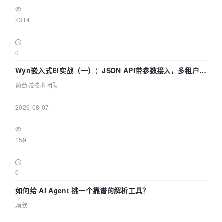
2314
|
0
Wyn嵌入式BI实战（一）：JSON API带参数接入，多租户数
据源配置指南 | 葡萄城技术团队
葡萄城技术团队
|
2026-08-07
|
159
|
0
如何给 AI Agent 挑一个靠谱的解析工具？
颖欣
|