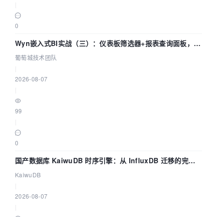
|
0
Wyn嵌入式BI实战（三）：仪表板筛选器+报表查询面板，参
数联动全闭环
葡萄城技术团队
|
2026-08-07
|
99
|
0
国产数据库 KaiwuDB 时序引擎：从 InfluxDB 迁移的完整
技术路径
KaiwuDB
|
2026-08-07
|