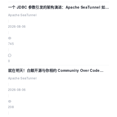
一个 JDBC 参数引发的架构演进：Apache SeaTunnel 如何
解决数据同步中的“定时 Flush”难题
Apache SeaTunnel
|
2026-08-06
|
745
|
0
就在明天！白鲸开源与你相约 Community Over Code
Asia 2026 主题演讲！
Apache SeaTunnel
|
2026-08-06
|
208
|