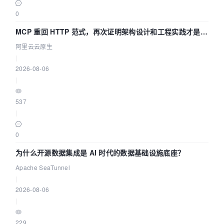
0
MCP 重回 HTTP 范式，再次证明架构设计和工程实践才是稀
缺资源
阿里云云原生
|
2026-08-06
|
537
|
0
为什么开源数据集成是 AI 时代的数据基础设施底座？
Apache SeaTunnel
|
2026-08-06
|
229