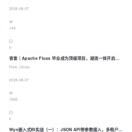
|
2026-08-07
|
149
|
0
官宣｜Apache Fluss 毕业成为顶级项目，湖流一体开启
Agentic Lake 全面实时化时代
Flink_China
|
2026-08-07
|
1995
|
0
Wyn嵌入式BI实战（一）：JSON API带参数接入，多租户数