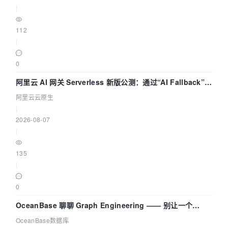
|
112
|
0
阿里云 AI 网关 Serverless 新版公测：通过“AI Fallback”与
拓扑可视化构建 AI 流量治理底座
阿里云云原生
|
2026-08-07
|
135
|
0
OceanBase 聊聊 Graph Engineering —— 别让一个
Agent 既当运动员又
OceanBase数据库