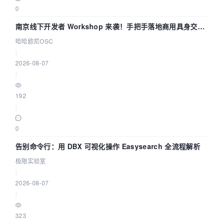
0
南京线下开发者 Workshop 来袭！手把手落地商用具身交互
智能 Agent 应用
哈哈欧尼OSC
|
2026-08-07
|
192
|
0
告别命令行：用 DBX 可视化操作 Easysearch 全流程解析
极限实验室
|
2026-08-07
|
323