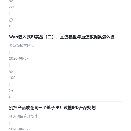
220
|
0
Wyn嵌入式BI实战（二）：直连模型与直连数据集怎么选，
参数为什么不生效？| 葡萄城技术团队
葡萄城技术团队
|
2026-08-07
|
105
|
0
别把产品放在同一个篮子里！读懂IPD产品规划
禅道项目管理软件
|
2026-08-07