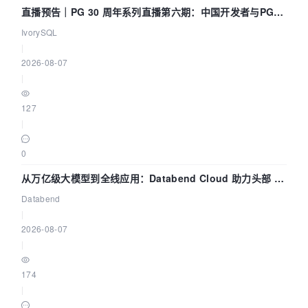
直播预告｜PG 30 周年系列直播第六期：中国开发者与PG内
核——我们改得动吗？我们贡献了什么？
IvorySQL
|
2026-08-07
|
127
|
0
从万亿级大模型到全线应用：Databend Cloud 助力头部 AI
企业构建全链路 Trace 数据管道
Databend
|
2026-08-07
|
174
|