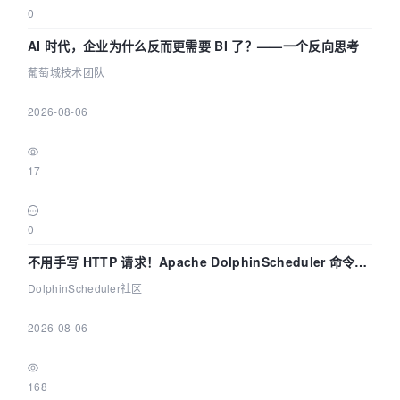
0
AI 时代，企业为什么反而更需要 BI 了？——一个反向思考
葡萄城技术团队
|
2026-08-06
|
17
|
0
不用手写 HTTP 请求！Apache DolphinScheduler 命令行
dsctl 两分钟上手
DolphinScheduler社区
|
2026-08-06
|
168