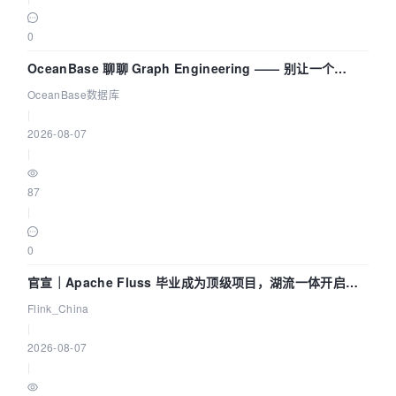
0
OceanBase 聊聊 Graph Engineering —— 别让一个
Agent 既当运动员又
OceanBase数据库
|
2026-08-07
|
87
|
0
官宣｜Apache Fluss 毕业成为顶级项目，湖流一体开启
Agentic Lake 全面实时化时代
Flink_China
|
2026-08-07
|