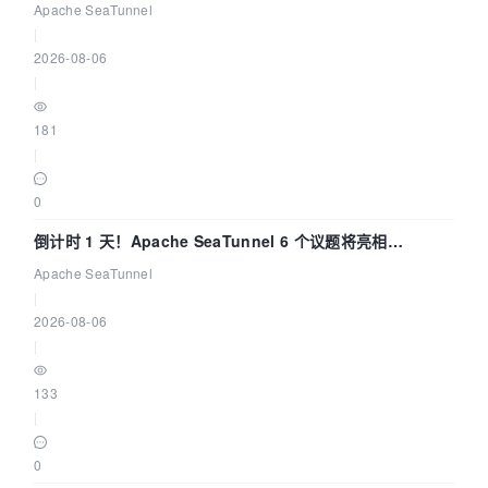
Apache SeaTunnel
|
2026-08-06
|
181
|
0
倒计时 1 天！Apache SeaTunnel 6 个议题将亮相
Community Over Code Asia 2026
Apache SeaTunnel
|
2026-08-06
|
133
|
0