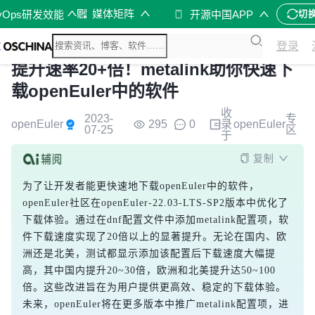
媒体矩阵
vOps研发效能
开源中国APP
切
登录
提升速率20+倍！metalink助你快速下
载openEuler中的软件
收
2023-
专
openEuler
295
0
录
openEuler
07-25
区
于
复制
为了让开发者能更快速地下载openEuler中的软件，
openEuler社区在openEuler-22.03-LTS-SP2版本中优化了
下载体验。通过在dnf配置文件中添加metalink配置项，软
件下载速度实现了20倍以上的显著提升。无论在国内、欧
洲还是北美，测试都显示添加该配置后下载速度大幅提
高，其中国内提升20~30倍，欧洲和北美提升达50~100
倍。这些改进旨在为用户提供更高效、稳定的下载体验。
未来，openEuler将在更多版本中推广metalink配置项，进