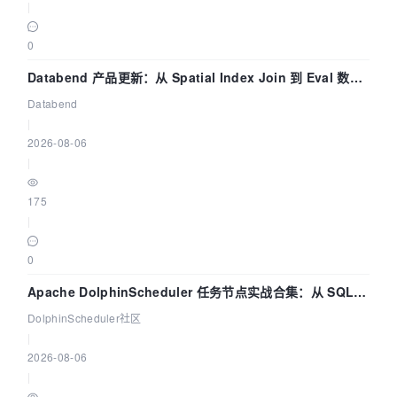
|
0
Databend 产品更新：从 Spatial Index Join 到 Eval 数据
管道
Databend
|
2026-08-06
|
175
|
0
Apache DolphinScheduler 任务节点实战合集：从 SQL、
DataX 到 Spark、Flink 一次配置全打通
DolphinScheduler社区
|
2026-08-06
|