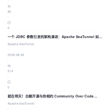
|
85
|
0
一个 JDBC 参数引发的架构演进：Apache SeaTunnel 如何
解决数据同步中的“定时 Flush”难题
Apache SeaTunnel
|
2026-08-06
|
514
|
0
就在明天！白鲸开源与你相约 Community Over Code
Asia 2026 主题演讲！
Apache SeaTunnel
|