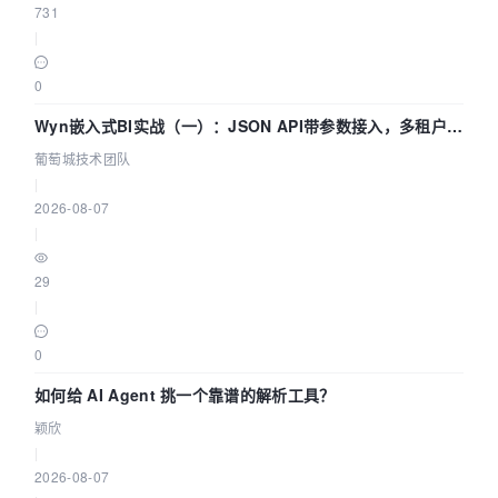
731
|
0
Wyn嵌入式BI实战（一）：JSON API带参数接入，多租户数
据源配置指南 | 葡萄城技术团队
葡萄城技术团队
|
2026-08-07
|
29
|
0
如何给 AI Agent 挑一个靠谱的解析工具？
颖欣
|
2026-08-07