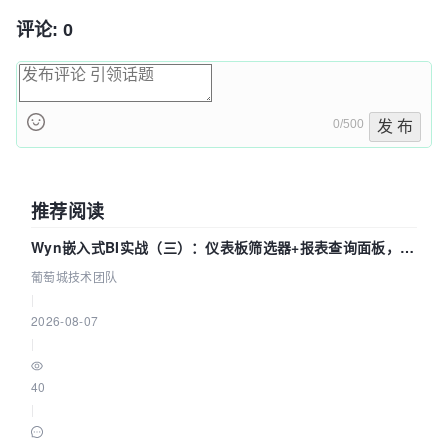
评论: 0
0/500
发 布
推荐阅读
Wyn嵌入式BI实战（三）：仪表板筛选器+报表查询面板，参
数联动全闭环
葡萄城技术团队
|
2026-08-07
|
40
|