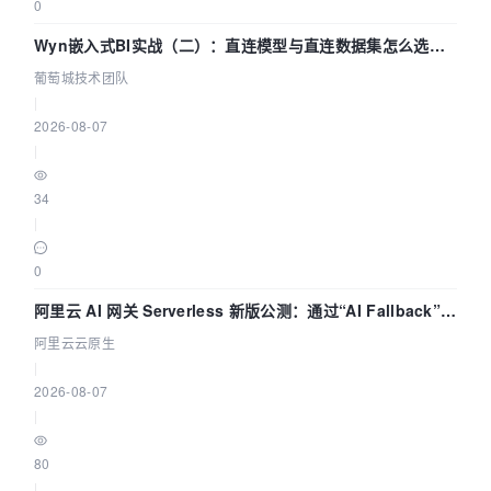
0
Wyn嵌入式BI实战（二）：直连模型与直连数据集怎么选，
参数为什么不生效？| 葡萄城技术团队
葡萄城技术团队
|
2026-08-07
|
34
|
0
阿里云 AI 网关 Serverless 新版公测：通过“AI Fallback”与
拓扑可视化构建 AI 流量治理底座
阿里云云原生
|
2026-08-07
|
80
|