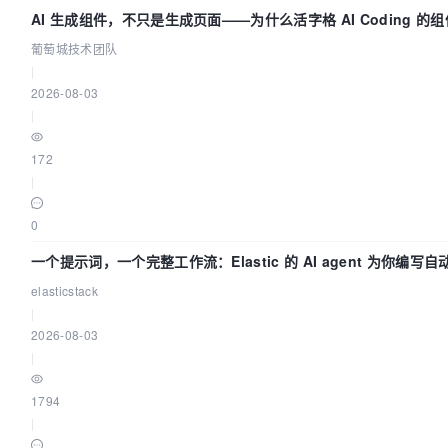
AI 生成组件，不只是生成页面——为什么活字格 AI Coding 的
团队
葡萄城技术团队
|
2026-08-03
|
172
|
0
一个提示词，一个完整工作流：Elastic 的 AI agent 为你编写
elasticstack
|
2026-08-03
|
1794
|