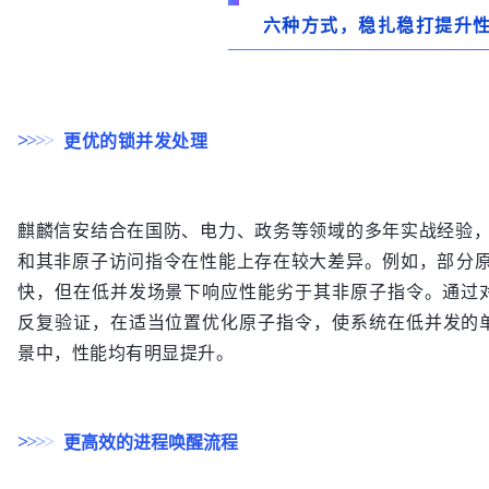
六种方式，稳扎稳打提升
更优的锁并发处理
>
>
>
>
麒麟信安结合在
国防、
电力
、政务等
领域的多年实战经验
和其非原子访问指令在性能上存在较大差异。例如，
部分
快，但在低并发场景下响应性能劣于其非原子指令。通过
反复验证，在
适当
位置
优化
原子指令，使
系统在低并发的
景中，性能均有明显提升。
更
高效
的进程唤醒流程
>
>
>
>