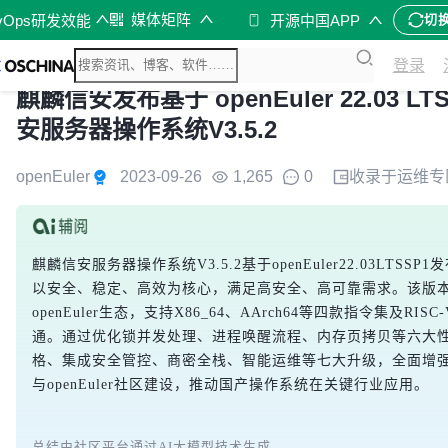
媒体矩阵
vOps研发效能
开源中国APP
切
登录
麒麟信安发布基于 openEuler 22.03
安服务器操作系统V3.5.2
openEuler
2023-09-26
1,265
0
收录于
运维
专
麒麟信安服务器操作系统V3.5.2基于openEuler22.03LT
以安全、稳定、高效为核心，满足高安全、高可靠需求。该版本纵
openEuler生态，支持X86_64、AArch64等四款指令集及RISC
通。通过优化锁并发处理、进程唤醒流程、内存页拷贝等六大
格、集成安全管控、商密全栈、智能运维等七大升级，全面增
与openEuler社区建设，推动国产操作系统在关键行业应用。
总结由社区平台通过AI大模型技术生成