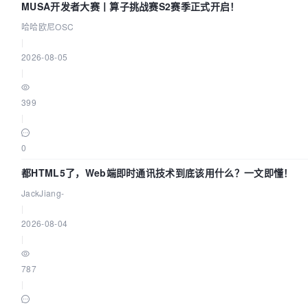
MUSA开发者大赛丨算子挑战赛S2赛季正式开启！
哈哈欧尼OSC
|
2026-08-05
|
399
|
0
都HTML5了，Web端即时通讯技术到底该用什么？一文即懂！
JackJiang-
|
2026-08-04
|
787
|