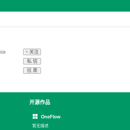
+ 关注
私 信
拉 黑
开源作品
OneFlow
暂无描述