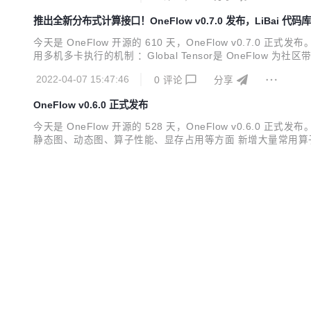
推出全新分布式计算接口！OneFlow v0.7.0 发布，LiBai 代码库
今天是 OneFlow 开源的 610 天，OneFlow v0.7.0 正
用多机多卡执行的机制 ：Global Tensor是 OneFlo
r，OneFlow已支持 ResNet50、Wide and Deep、GPT、Bert、S
2022-04-07 15:47:46
0
评论
分享
OneFlow v0.6.0 正式发布
今天是 OneFlow 开源的 528 天，OneFlow v0.6.
静态图、动态图、算子性能、显存占用等方面 新增大量常用算子 完善静态图和 
与 torchvision、timm 对齐 实现更加完善的 OneFlow-O
2022-01-12 13:00:33
1
评论
分享
2021，我们的浮生一日
刷几次行程码，一年就过去了。2021年的最后一天，新冠疫
充满等待的漫长午后，或是不幸收到失败通知，抑或收获颇丰
“破防”瞬间所感染，宏大叙事变少了，人们也似乎无暇顾及。
2022-01-11 11:06:14
0
评论
分享
心于自己的成长，因此梳理了OneFlow在每个月里具有重要意义
OF智能云首发亮相，精品算法免费体验
拒绝
近日，由澳门科技总会、商务部外贸发展局、国务院国资委规划
论坛上，一流科技旗下云服务产品“OF智能云”首发亮相。 OF