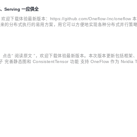
、Serving 一应俱全
式发布。欢迎下载体验最新版本：https://github.com/Oneflow-In
w 为社区带来的分布式执行的易用方案，用它可以方便地实现各种分布式并行策略
win-Transformer、InsightFace 等...
0 正式发布。 点击“ 阅读原文 ”，欢迎下载体验最新版本。本次版本更新包括框
ConsistentTensor 功能 支持 OneFlow 作为 Nvidia 
NNX 转换功能 以下为版本更新详情。 框架优化 1. 深度优化 nn....
O
情依然没完没了，时间之轮流转不息。 翻阅过去的这一年，一定有那么
的日子。 这一周，我们看到了各式各样的年终盘点。也许是受疫情的
 但无论世事如何变幻，那些看似离普通人日常较远的科技一直会是推动人
的一天。那...
发展局、中国国际科技交流中心等联合举办的“BEYOND 国际科技创
智能云是一流科技基于OneFlow深度学习框架打造的商业化产品，包