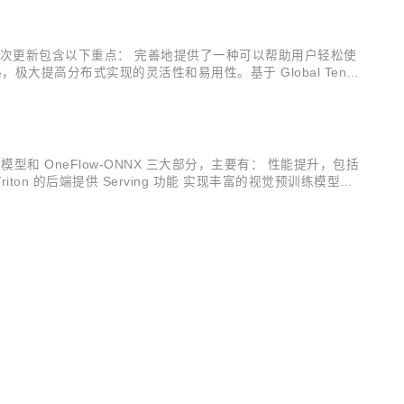
c/oneflow 本次更新包含以下重点： 完善地提供了一种可以帮助用户轻松使
，极大提高分布式实现的灵活性和易用性。基于 Global Tenso
架、模型和 OneFlow-ONNX 三大部分，主要有： 性能提升，包括
Triton 的后端提供 Serving 功能 实现丰富的视觉预训练模型，
SCHINA
一刻的人或事让你记忆犹新。它可能发生在一个排队接种疫苗时
沉闷氛围以及经济阴霾的影响，个体的感受更多被那些可感知的
类前行的强大源泉。 作为一家AI 创业团队，过去一年我们潜
OSCHINA
OSCHINA
新博览会”在澳门正式开幕。在大会重大新科技及前沿科技发布
含AI实训及AI开发两大板块，以云服务的方式供给企业及开发者使