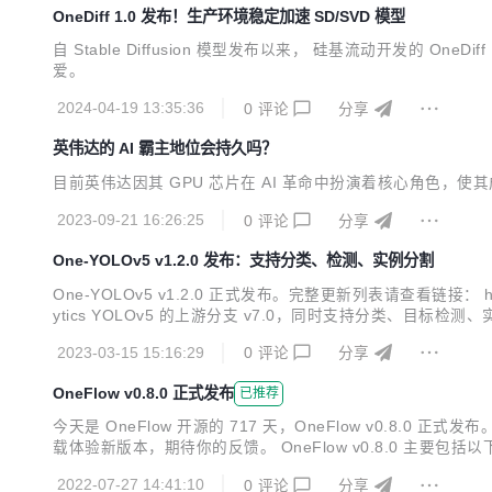
OneDiff 1.0 发布！生产环境稳定加速 SD/SVD 模型
自 Stable Diffusion 模型发布以来， 硅基流动开发的
爱。
2024-04-19 13:35:36
0
评论
分享
英伟达的 AI 霸主地位会持久吗？
目前英伟达因其 GPU 芯片在 AI 革命中扮演着核心角色，使其
2023-09-21 16:26:25
0
评论
分享
One-YOLOv5 v1.2.0 发布：支持分类、检测、实例分割
One-YOLOv5 v1.2.0 正式发布。完整更新列表请查看链接： https:/
ytics YOLOv5 的上游分支 v7.0，同时支持分类、目标检测、实例分割任务
ch 的 compute_loss 部分减少一次 h2d 和 c...
2023-03-15 15:16:29
0
评论
分享
OneFlow v0.8.0 正式发布
已推荐
今天是 OneFlow 开源的 717 天，OneFlow v0.8.0 正式发布。本
载体验新版本，期待你的反馈。 OneFlow v0.8.0 主要包括以下新
与 PyTorch 对齐的 68 个 API， 修复了 84 个算子与接口兼容
2022-07-27 14:41:10
0
评论
分享