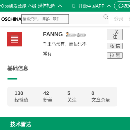
媒体矩阵
vOps研发效能
开源中国APP
切
登录
+ 关
FANNG
注
千里马常有，而伯乐不
私 信
常有
拉 黑
基础信息
130
42
5
0
经验值
粉丝
关注
文章总量
技术雷达