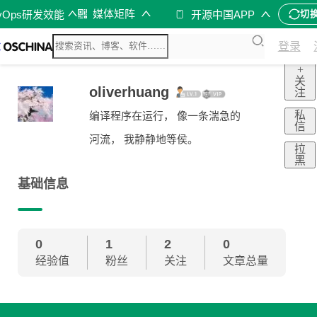
媒体矩阵
vOps研发效能
开源中国APP
切
登录
+
关
oliverhuang
注
私
编译程序在运行， 像一条湍急的
信
河流， 我静静地等侯。
拉
黑
基础信息
0
1
2
0
经验值
粉丝
关注
文章总量