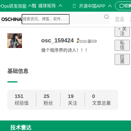
媒体矩阵
vOps研发效能
开源中国APP
切
登录
+ 关
注
osc_159424
私
信
做个程序界的诗人！！！
拉
黑
基础信息
151
25
19
0
经验值
粉丝
关注
文章总量
技术雷达