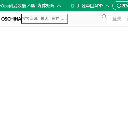
媒体矩阵
vOps研发效能
开源中国APP
切
登录