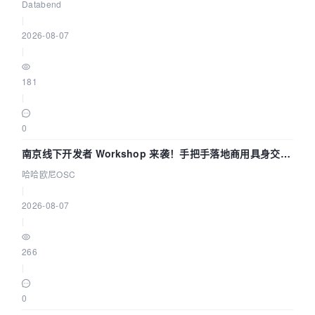
企业构建全链路 Trace 数据管道
Databend
|
2026-08-07
|
181
|
0
南京线下开发者 Workshop 来袭！手把手落地商用具身交互
智能 Agent 应用
哈哈欧尼OSC
|
2026-08-07
|
266
|
0