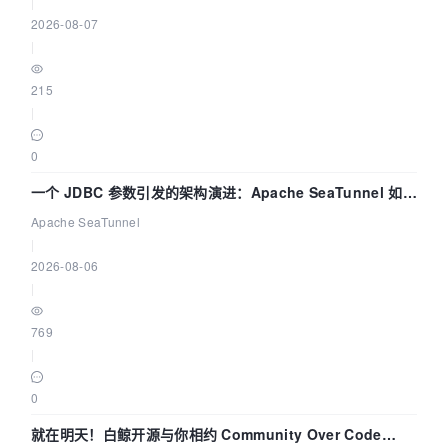
|
2026-08-07
|
215
|
0
一个 JDBC 参数引发的架构演进：Apache SeaTunnel 如何
解决数据同步中的“定时 Flush”难题
Apache SeaTunnel
|
2026-08-06
|
769
|
0
就在明天！白鲸开源与你相约 Community Over Code