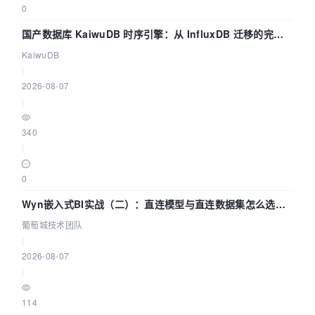
0
国产数据库 KaiwuDB 时序引擎：从 InfluxDB 迁移的完整
技术路径
KaiwuDB
|
2026-08-07
|
340
|
0
Wyn嵌入式BI实战（二）：直连模型与直连数据集怎么选，
参数为什么不生效？| 葡萄城技术团队
葡萄城技术团队
|
2026-08-07
|
114