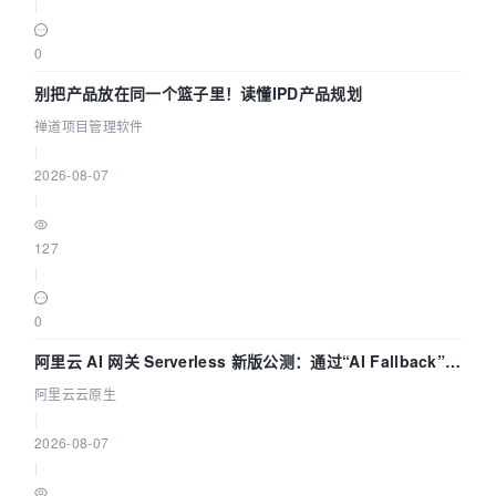
|
0
别把产品放在同一个篮子里！读懂IPD产品规划
禅道项目管理软件
|
2026-08-07
|
127
|
0
阿里云 AI 网关 Serverless 新版公测：通过“AI Fallback”与
拓扑可视化构建 AI 流量治理底座
阿里云云原生
|
2026-08-07
|