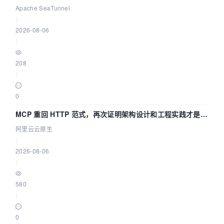
Asia 2026 主题演讲！
Apache SeaTunnel
|
2026-08-06
|
208
|
0
MCP 重回 HTTP 范式，再次证明架构设计和工程实践才是稀
缺资源
阿里云云原生
|
2026-08-06
|
580
|
0