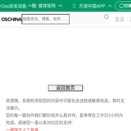
媒体矩阵
vOps研发效能
开源中国APP
切
登录
返回首页
很遗憾，系统检测到您的内容中可能包含违规或敏感信息，暂时无
法展示。
您的每一篇创作我们都珍视并认真对待，复审将在工作日2小时内
完成。感谢您一直以来对社区的支持!
一键提交人工复审