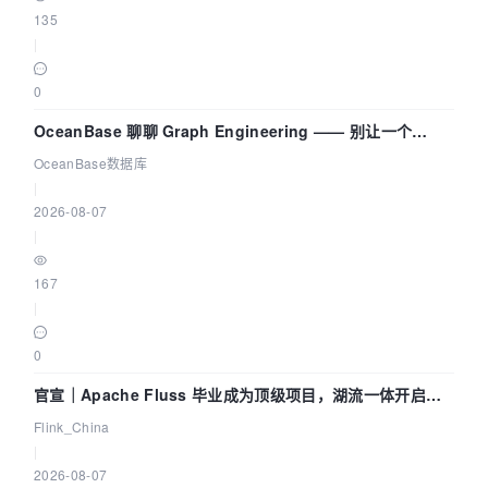
135
|
0
OceanBase 聊聊 Graph Engineering —— 别让一个
Agent 既当运动员又
OceanBase数据库
|
2026-08-07
|
167
|
0
官宣｜Apache Fluss 毕业成为顶级项目，湖流一体开启
Agentic Lake 全面实时化时代
Flink_China
|
2026-08-07