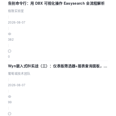
告别命令行：用 DBX 可视化操作 Easysearch 全流程解析
极限实验室
|
2026-08-07
|
382
|
0
Wyn嵌入式BI实战（三）：仪表板筛选器+报表查询面板，参
数联动全闭环
葡萄城技术团队
|
2026-08-07
|
99
|