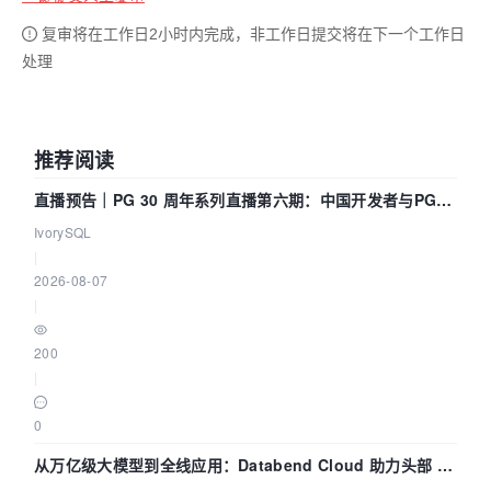
复审将在工作日2小时内完成，非工作日提交将在下一个工作日
处理
推荐阅读
直播预告｜PG 30 周年系列直播第六期：中国开发者与PG内
核——我们改得动吗？我们贡献了什么？
IvorySQL
|
2026-08-07
|
200
|
0
从万亿级大模型到全线应用：Databend Cloud 助力头部 AI