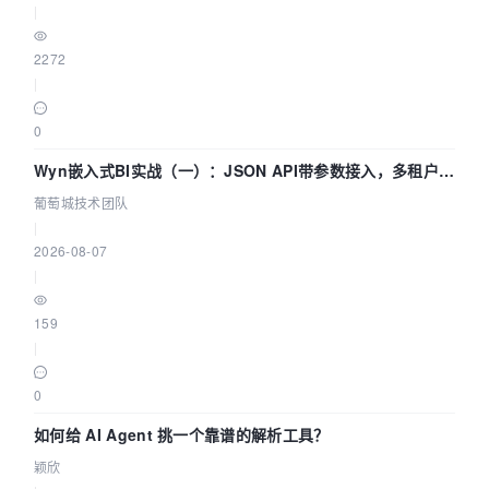
|
2272
|
0
Wyn嵌入式BI实战（一）：JSON API带参数接入，多租户数
据源配置指南 | 葡萄城技术团队
葡萄城技术团队
|
2026-08-07
|
159
|
0
如何给 AI Agent 挑一个靠谱的解析工具？
颖欣