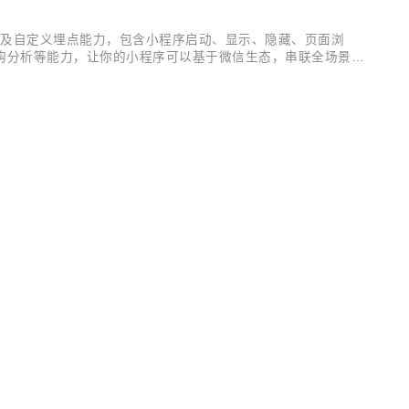
埋点能力以及自定义埋点能力，包含小程序启动、显示、隐藏、页面浏
购分析等能力，让你的小程序可以基于微信生态，串联全场景多
国内社交巨头，拥有巨大流量，同时天然的社交属性为商业变现