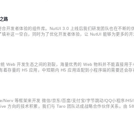
在 《Taro 3.3 alpha 发布》 一文中有详细说明。 用法 首先需...
发之路
发者体验的组件库。NutUI 3.0 上线后我们研发团队也在不断的优
补这一空白，同时为了优化开发者体验，让 NutUI 能够为更多的开发
前的业务场景越来越复杂,产品发布的渠道越来越多，业务在拥有自己 AP
 Web 开发生态之间的割裂，海量优秀的 Web 物料并不能直接用于小
着存量的 H5 应用，中短期内 H5 应用适配到小程序端的需要还会存
程序环境中复用 Web 生态，直到 Taro 3.0 诞生后，这种想法有了落
/Nerv 等框架来开发 微信/京东/百度/支付宝/字节跳动/QQ小程序/H5/Re
ct Native 方向的技术积累，我们与 Taro 团队达成战略合作伙伴关系。由 58 
布了 9 个 canary 版...