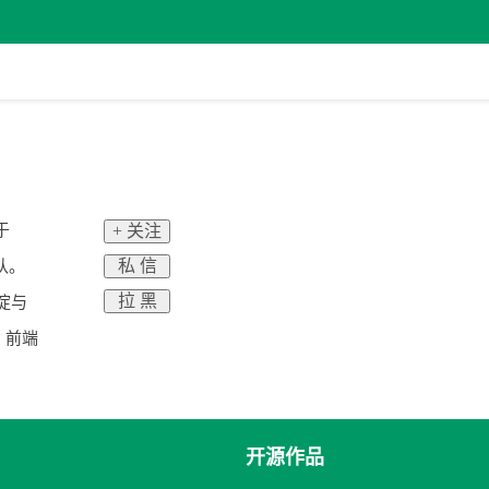
于
+ 关注
私 信
队。
拉 黑
淀与
、前端
开源作品