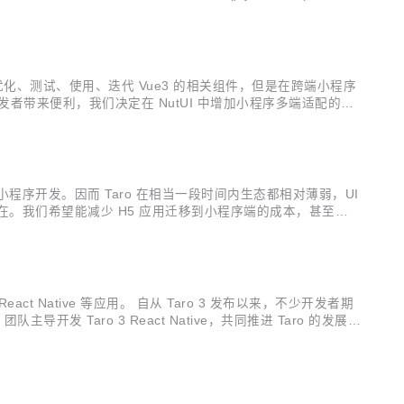
化、测试、使用、迭代 Vue3 的相关组件，但是在跨端小程序
者带来便利，我们决定在 NutUI 中增加小程序多端适配的能
P 的同时出现了很多小程序渠道，以前研发只需要关注到业务的 A
程序开发。因而 Taro 在相当一段时间内生态都相对薄弱，UI
在。我们希望能减少 H5 应用迁移到小程序端的成本，甚至能
地的可能。下文将介绍基于 Taro 3.0 实现 H5 同构的思路
act Native 等应用。 自从 Taro 3 发布以来，不少开发者期
团队主导开发 Taro 3 React Native，共同推进 Taro 的发展。