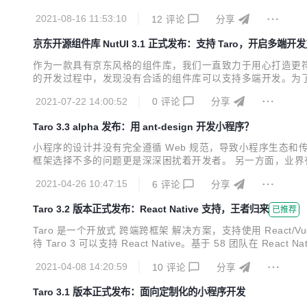
Hello World!</div> ) } 相关背景及实现思路
2021-08-16 11:53:10
12
评论
分享
京东开源组件库 NutUI 3.1 正式发布：支持 Taro，开启多端开
作为一款具有京东风格的组件库，我们一直致力于用心打造更符合开
的开发过程中，发现没有合适的组件库可以支持多端开发。为了填
力。 NutUI 开启多端之旅 当前业务环境下,研发面临的当
2021-07-22 14:00:52
0
评论
分享
PP 和 H5 就好，自从微信产出了...
Taro 3.3 alpha 发布：用 ant-design 开发小程序？
小程序的设计并没有完全遵循 Web 规范，导致小程序生态和传统
框架选择不多的问题更是深深困扰着开发者。 另一方面，业界有
够直接运行在小程序端。 Taro 团队一直在思考如何最大限度地在小
2021-04-26 10:47:15
6
评论
分享
与问题，以及...
Taro 3.2 版本正式发布：React Native 支持，王者归来
已推荐
Taro 是一个开放式 跨端跨框架 解决方案，支持使用 React/Vue
待 Taro 3 可以支持 React Native。基于 58 团队在 Rea
去年 12 月开始，已经完成了 Taro 3 React Native 的支持，共发
2021-04-08 14:20:59
10
评论
分享
Taro 3.1 版本正式发布：面向定制化的小程序开发