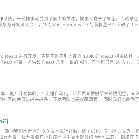
系统，一经推出就受到了很大的关注，被国人寄予了厚望。而鸿蒙也没让人
为开发者大会上，华为宣布 Harmony2.0 的装机量已经突破了 1.
移植到鸿蒙 OS 上，可以使用 Taro 开发鸿蒙 && OpenHarm
eact 进行开发，更是不得不引入接近 100K 的 React 相关依赖，
eact 框架，提供和 React 几乎一致的 API，而体积只有 5k 左右。 支持使
 在小程序环境模拟实现了类浏览器环境，因此理论上任意的前端框架都可以在 
降低上手成本，提升开发体验。全流程自动化，让开发者摆脱原生环境配置，专注前
 了。看到社区的使用量越来越多，开发团队也是收获满满。 同时我们也
API 的完善度及使用上的 BUG，我们都是尽可能地及时地处理并发布
推荐
个月的时间。期间我们不断地对 3.3 版本进行打磨，除了优化 H5 同构
行开发，让开发者在小程序环境中复用部分的 Web 生态。 例如在 React 中可以这