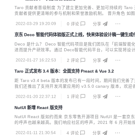
Taro 贡献者晋级制度 为了建立更加完善、更加可持续的 Ta
贡献者提供更清晰的参与机制和荣誉激励机制。 晋升角色 如
行共识决策，晋升路径如下： 个人贡献者 → 助手 → 合作者 
2022-03-29 19:20:09
0
评论
分享
者，会进行自动进行降级，贡献...
京东 Deco 智能代码体验版正式上线，快来体验设计稿一键生成
Deco 是什么？ Deco 智能代码项目是我们团队在「前端智
进而提升产研效率。通过 Deco智能代码平台，可以实现将设
8% 今天，Deco 对外发布了！ 过去一段时间里，Deco 
2022-01-27 16:22:53
2
评论
分享
馈的需求。 经过产品打磨，今...
Taro 正式发布 3.4 版本：全面支持 Preact & Vue 3.2
距 Taro v3.4 beta 版本的发布已有一段时间，期间我们完
我们还推出了支持开发鸿蒙应用的 v3.5.0 canary 版本
身行动。在此背景下 React 将近 100k 的体积则显得有点过于奢侈。因
2022-01-20 22:37:12
1
评论
分享
NutUI 新增 React 版支持
NutUI React 版如约而来 京东零售开源项目 NutUI 是
的呼声也越来越高。我们响应社区的呼声，2021 年 6 月开始规
库，之前只有 Vue 语言版。它也支持使用 Vue3 来编写可以
2022-01-11 21:30:54
4
评论
分享