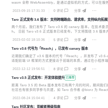
wasm 全称 WebAssembly，是通过虚拟机的方式，
2023-09-15 17:31:33
0
评论
分享
Taro 正式发布 3.6 版本：支持跨端路由、请求库，支持纵向拓
两个月前，我们发布了 Taro v3.6 的 canary 版
h。 日前 Taro v3.6 正式版本已经发布，下文将围绕 3
之间的体验差异，是 Taro 一直以来尝试去实现的，基于 Taro 
2023-02-02 18:10:36
5
评论
分享
Taro v3.6 代号为「Reach」，已发布 canary 版本
近期我们确定了 v3.6 版本的代号「Reach」，并发布了 v
适配前端 UI 框架的方式更接近于前端的本质，通过在小程序端模拟实现
b BOM 中，History & Location 对象是重要组成部分，
2022-12-12 19:56:51
8
评论
分享
Taro v3.5 正式发布：开发体验提升
已推荐
距离 Taro 3.5 的 Beta 版本发布已有两个月的时间，期间我
社区也有很多同学参与共建，如 Taro 合作者 @biorz 为 Rea
要修复，以及后续的版本规划。 一、编译提速 Taro v3.5 基于
2022-08-24 15:04:41
4
评论
分享
Taro 社区发布：贡献者晋级指南