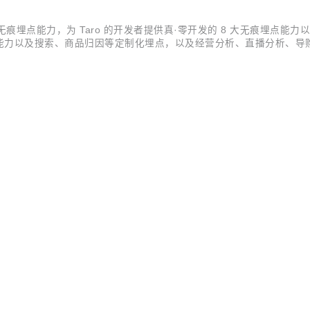
信小程序无痕埋点能力，为 Taro 的开发者提供真·零开发的 8 大无痕
能力以及搜索、商品归因等定制化埋点，以及经营分析、直播分析、导
面临瓶颈期，如何寻找新的增长点成为企业发展面临的问题。微信作为
潜...