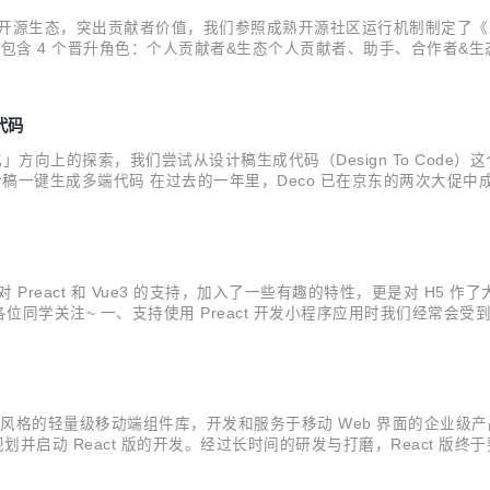
ro 开源生态，突出贡献者价值，我们参照成熟开源社区运行机制制定了《 T
图包含 4 个晋升角色：个人贡献者&生态个人贡献者、助手、合作者&
→ 技术委员会委员 个人贡献者 → 合作者 → 技术委员会委员 生态个人
代码
能化」方向上的探索，我们尝试从设计稿生成代码（Design To Co
计稿一键生成多端代码 在过去的一年里，Deco 已在京东的两次大促
都是面对京东的内部场景，外部无法体验到 Deco，很多外部用户向我们表
善了对 Preact 和 Vue3 的支持，加入了一些有趣的特性，更是对 H5
，欢迎各位同学关注~ 一、支持使用 Preact 开发小程序应用时我们经
此 Taro v3.4 实现了对 Preact 的支持，仅需少量配置即可从 React
一套京东风格的轻量级移动端组件库，开发和服务于移动 Web 界面的企业级产品
划并启动 React 版的开发。经过长时间的研发与打磨，React 版终
同时在小程序和 H5 平台上运行的应用，帮助开发者提升效率，改善开发体验