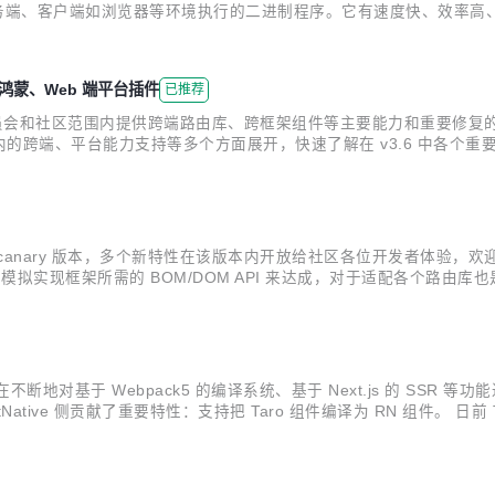
可以在服务端、客户端如浏览器等环境执行的二进制程序。它有速度快、效率
展鸿蒙、Web 端平台插件
已推荐
本，在技术委员会和社区范围内提供跨端路由库、跨框架组件等主要能力和重要修
.6 版本内的跨端、平台能力支持等多个方面展开，快速了解在 v3.6 中
3 适配多端前端 UI 框架的逻辑，通过在小程序端模拟实现框架所需的 BOM
3.6-canary 版本，多个新特性在该版本内开放给社区各位开发者体验，
框架所需的 BOM/DOM API 来达成，对于适配各个路由库也是同样的思路。 
它们是实现前端路由的关键。Taro 为了支持前端路由库的使用，在运行时中引入了 hi
们在不断地对基于 Webpack5 的编译系统、基于 Next.js 的 SSR 
ctNative 侧贡献了重要特性：支持把 Taro 组件编译为 RN 组件。 日前
 Webpack5 构建了新的编译系统，利用持久化缓存、依赖预编译、SWC 