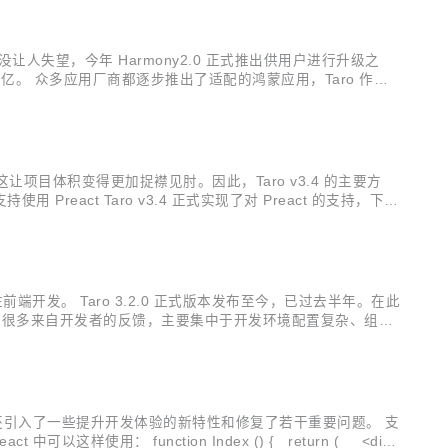
失望，今年 Harmony2.0 正式推出供用户进行升级之
5 亿。 众多应用厂商都逐步推出了适配的鸿蒙应用，Taro 作为
ony 应用。 鸿蒙的方舟开发框架提供类 Web 范式编程，支持使
这让项目体积变得更加捉襟见肘。因此，Taro v3.4 的主要方
用 Preact Taro v3.4 正式实现了对 Preact 的支持，下文
Taro 中使用...
端开发。 Taro 3.2.0 正式版本发布至今，已过去半年。在此
收到了很多来自开发者的反馈，主要集中于开发环境配置复杂、组件
新版本。然而，对于开发者反馈的开发环境配置的问题，却很难复现及
方案外，还引入了一些提升开发体验的新特性和修复了若干重要问题。 支
样使用： function Index () { return ( <div>