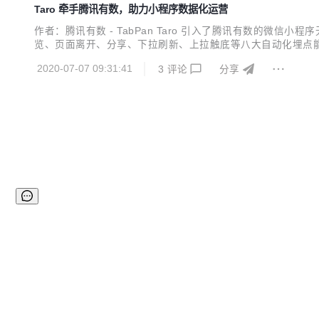
Taro 牵手腾讯有数，助力小程序数据化运营
作者：腾讯有数 - TabPan Taro 引入了腾讯有数的微
览、页面离开、分享、下拉刷新、上拉触底等八大自动化埋点
触点，实现全域经营洞察。 随着人口红利的结束，用户增长
2020-07-07 09:31:41
3
评论
分享
提供了良好的生态环境。小程序作为微信生态中变现的战略重点，