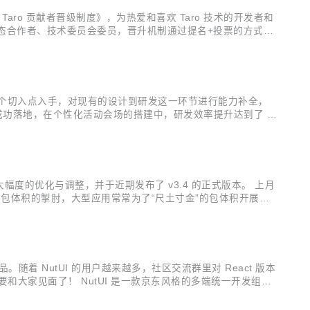
aro 贡献者晋级制度》，为热爱和喜欢 Taro 技术的开发者和
生态合作者、技术委员会委员，晋升机制通过提名+投票的方式进
贡献者 → 生态合作者 → 技术委员会委员 对于一年内不活跃
de）这个切入点入手，对现有的设计到研发这一环节进行能力补全，
中成功落地，在个性化活动会场的搭建中，研发效率提升达到了 4
达了对 Deco 的诉求，我们也一直在小本本上记录每一位用户反
 作了大幅度的优化与调整，并于近期发布了 v3.4 的正式版本。 上月
常会受到包体积的掣肘，大型应用常常为了“尺土寸金”的包体积开展瘦
 切换到 Preact...
。随着 NutUI 的用户越来越多，社区交流群里对 React 版本
于要和大家见面了！ NutUI 是一款京东风格的多端统一开发组件
，降低多端开发成本。 2018 年开源以来，NutU...