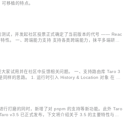
高、可移植的特点。
复的测试，并发起社区投票正式确定了当前版本的代号 —— Reac
各个重要特性。 一、跨端能力支持 支持各类跨端能力，抹平多端研发
 / DOM API 就能达成对于各类跨端能力的适配。 1...
欢迎大家试用并在社区中反馈相关问题。 一、支持路由库 Taro 3
1. 运行时引入 History & Location 对象 在 We
stroy loc...
等功能进行打磨的同时，新增了对 pnpm 的支持等新功能。此外 Taro
 Taro v3.5 已正式发布，下文将介绍关于 3.5 的主要特性与重
等...