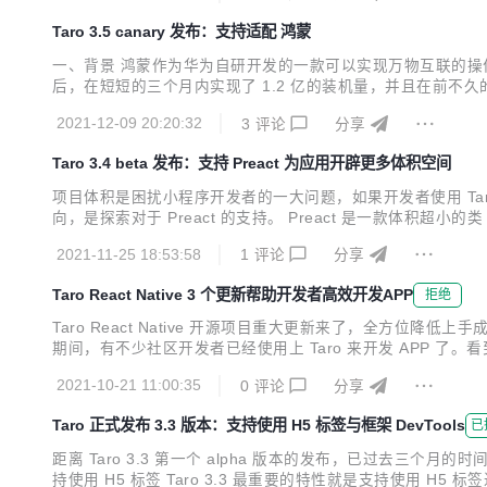
Taro 3.5 canary 发布：支持适配 鸿蒙
一、背景 鸿蒙作为华为自研开发的一款可以实现万物互联的操作
后，在短短的三个月内实现了 1.2 亿的装机量，并且在前不久的华
一个开放式的 跨端跨框架 解决方案，不少开发者期待将小程序的能力
2021-12-09 20:20:32
3
评论
分享
用 JS 开发...
Taro 3.4 beta 发布：支持 Preact 为应用开辟更多体积空间
项目体积是困扰小程序开发者的一大问题，如果开发者使用 Taro R
向，是探索对于 Preact 的支持。 Preact 是一款体积超小的类 R
将简单介绍适配思路及用法。 适配思路 1. 运行时改造 Taro
2021-11-25 18:53:58
1
评论
分享
Taro React Native 3 个更新帮助开发者高效开发APP
拒绝
Taro React Native 开源项目重大更新来了，全方位
期间，有不少社区开发者已经使用上 Taro 来开发 APP
和 API 的完善度不够及使用上的 BUG 等。对于组件和 
2021-10-21 11:00:35
0
评论
分享
解决。 首先 Andr...
Taro 正式发布 3.3 版本：支持使用 H5 标签与框架 DevTools
已
距离 Taro 3.3 第一个 alpha 版本的发布，已过去三
持使用 H5 标签 Taro 3.3 最重要的特性就是支持使用 H5 标签进