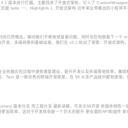
 3.1 版本进行打磨。主要改进了开放式架构、引入了 CustomWrap
 正式版:tada: 一、Highlights 1. 开放式架构 近年来业界推出的
于目前的架构，支持一个新的平台开发复杂度高，同时社区也难以参与贡献。 为此
今半年时间已然略去。期间我们不断地修复着问题，同时也在构想着下一个 mi
发、多端转换的基础设施，我们在 v3.1 给出了答案：开放式架构。
、头条、QQ、京东小程序），因此常常有同学提出能不能支持某某平台的 Fe
么在业务融合的过程中避免重复建设，提升开发以及多端落地效率，集团孵
o 是一款优秀的跨端开发框架，在 58 众多产品线中都有使用，例如二手房
-Native 上的技术积累分享到社区，同时也从社区对 Taro 的共建上获益
.2.0 canary 版本分支 壳工程分支 最新进展，可关注58开源 新版
的支持更加简单，这对于开发体验是一个巨大的提升 更全面的API和组件 新增 38 
API 和组件支持按需加载，未使用的原生依赖，无需安装 架构完全基于 Rea