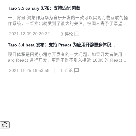
年 6 月开始规划并启动 React 版的开发。经过长时间的研发
Taro 3.5 canary 发布：支持适配 鸿蒙
与打磨，React 版终于要和大家见面了！ NutUI 是一款京东风
格的多端统一开发组件库，之前只有 Vue 语言版。它也支持
一、背景 鸿蒙作为华为自研开发的一款可以实现万物互联的操
使用 Vue3 来编写可以同时在小程序和 H5 平台上运行的应
作系统，一经推出就受到了很大的关注，被国人寄予了厚望。
用，帮助开发者提升效率，改善开发体验，降低多端开发成
而鸿蒙也没让人失望，今年 Harmony2.0 正式推出供用户进
本。 2018 年开源以来，NutU...
2021-12-09 20:20:32
3
评论
行升级之后，在短短的三个月内实现了 1.2 亿的装机量，并且
在前不久的华为开发者大会上，华为宣布 Harmony2.0 的装
Taro 3.4 beta 发布：支持 Preact 为应用开辟更多体积空
机量已经突破了 1.5 亿。 众多应用厂商都逐步推出了适配的
间
鸿蒙应用，Taro 作为一个开放式的 跨端跨框架 解决方案，不
项目体积是困扰小程序开发者的一大问题，如果开发者使用 T
少开发者期待将小程序的能力移植到鸿蒙 OS 上，可以使用 T
aro React 进行开发，更是不得不引入接近 100K 的 React 相
aro 开发鸿蒙 && OpenHarmony 应用。 鸿蒙的方舟开发框架
关依赖，这让项目体积变得更加捉襟见肘。因此，Taro v3.4
提供类 Web 范式编程，支持使用 JS 开发...
2021-11-25 18:53:58
1
评论
的主要方向，是探索对于 Preact 的支持。 Preact 是一款体积
超小的类 React 框架，提供和 React 几乎一致的 API，而体
积只有 5k 左右。 支持使用 Preact Taro v3.4 正式实现了对
Preact 的支持，下文将简单介绍适配思路及用法。 适配思路
1. 运行时改造 Taro 在小程序环境模拟实现了类浏览器环境，
因此理论上任意的前端框架都可以在 Taro 中使用...