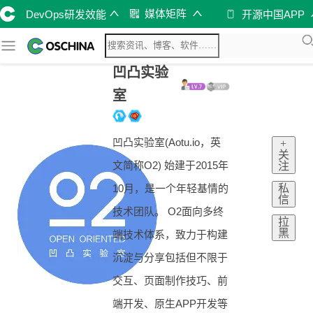
媒体矩阵
DevOps研发效能
开源中国APP
凹凸实验
室
凹凸实验室(Aotu.io，英
+
关
文简称O2) 始建于2015年
注
私
10月，是一个年轻基情的
信
技术团队。 O2面向多终
拉
黑
端技术体系，致力于构建
沉淀与分享包括但不限于
交互、页面制作技巧、前
端开发、原生APP开发等