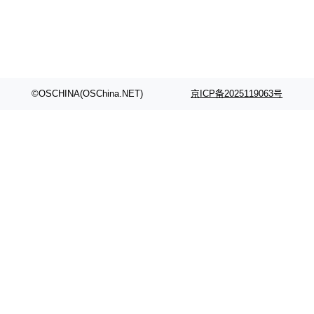
©OSCHINA(OSChina.NET)
京ICP备2025119063号