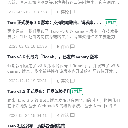
务端、客户端如浏览器等环境执行的二进制程序。它有速度
快、效率高、可移植的特点。
2023-09-15 17:31:33
0
评论
Taro 正式发布 3.6 版本：支持跨端路由、请求库，支
已推荐
持纵向拓展鸿蒙、Web 端平台插件
两个月前，我们发布了 Taro v3.6 的 canary 版本，在技术委
员会和社区范围内提供跨端路由库、跨框架组件等主要能力和
重要修复的测试，并发起社区投票正式确定了当前版本的代号
2023-02-02 18:10:36
5
评论
—— Reach。 日前 Taro v3.6 正式版本已经发布，下文将围
绕 3.6 版本内的跨端、平台能力支持等多个方面展开，快速了
Taro v3.6 代号为「Reach」，已发布 canary 版本
解在 v3.6 中各个重要特性。 一、跨端能力支持 支持各类跨端
能力，抹平多端研发之间的体验差异，是 Taro 一直以来尝试
近期我们确定了 v3.6 版本的代号「Reach」，并发布了 v3.6-
去实现的，基于 Taro 3 适配多端前端 UI 框架的逻辑，通过在
canary 版本，多个新特性在该版本内开放给社区各位开发者
小程序端模拟实现框架所需的 BOM / DOM API 就能达成对于
体验，欢迎大家试用并在社区中反馈相关问题。 一、支持路由
各类跨端能力的适配。 1...
2022-12-12 19:56:51
8
评论
库 Taro 3 适配前端 UI 框架的方式更接近于前端的本质，通过
在小程序端模拟实现框架所需的 BOM/DOM API 来达成，对
Taro v3.5 正式发布：开发体验提升
已推荐
于适配各个路由库也是同样的思路。 1. 运行时引入 History &
Location 对象 在 Web BOM 中，History & Location 对象是
距离 Taro 3.5 的 Beta 版本发布已有两个月的时间，期间我们
重要组成部分，它们是实现前端路由的关键。Taro 为了支持
在不断地对基于 Webpack5 的编译系统、基于 Next.js 的 SS
前端路由库的使用，在运行时中引入了 histroy loc...
R 等功能进行打磨的同时，新增了对 pnpm 的支持等新功能。
2022-08-24 15:04:41
4
评论
此外 Taro 社区也有很多同学参与共建，如 Taro 合作者 @bio
rz 为 ReactNative 侧贡献了重要特性：支持把 Taro 组件编译
Taro 社区发布：贡献者晋级指南
为 RN 组件。 日前 Taro v3.5 已正式发布，下文将介绍关于