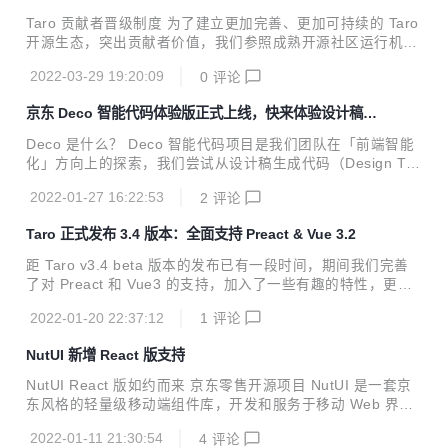
3.5 的主要特性与重要修复，以及后续的版本规划。 一、编译
Taro 贡献者晋级制度 为了建立更加完善、更加可持续的 Taro
提速 Taro v3.5 基于 Webpack5 构建了新的编译系统，利用
开源生态，突出贡献者价值，我们参照成熟开源社区运行机制
持久化缓存、依赖预编译、SWC 等...
制定了《 Taro 贡献者晋级制度》，为热爱和喜欢 Taro 技术
2022-03-29 19:20:09
0
评论
的开发者和贡献者提供更清晰的参与机制和荣誉激励机制。 晋
升角色 如图包含 4 个晋升角色：个人贡献者&生态个人贡献
京东 Deco 智能代码体验版正式上线，快来体验设计稿一
者、助手、合作者&生态合作者、技术委员会委员，晋升机制
键生成代码
通过提名+投票的方式进行共识决策，晋升路径如下： 个人贡
Deco 是什么？ Deco 智能代码项目是我们团队在「前端智能
献者 → 助手 → 合作者 → 技术委员会委员 个人贡献者 → 合
化」方向上的探索，我们尝试从设计稿生成代码（Design To
作者 → 技术委员会委员 生态个人贡献者 → 生态合作者 → 技
Code）这个切入点入手，对现有的设计到研发这一环节进行
术委员会委员 对于一年内不活跃者，会进行自动进行降级，贡
2022-01-27 16:22:53
2
评论
能力补全，进而提升产研效率。通过 Deco智能代码平台，可
献...
以实现将设计稿一键生成多端代码 在过去的一年里，Deco 已
Taro 正式发布 3.4 版本：全面支持 Preact & Vue 3.2
在京东的两次大促中成功落地，在个性化活动会场的搭建中，
研发效率提升达到了 48% 今天，Deco 对外发布了！ 过去一
距 Taro v3.4 beta 版本的发布已有一段时间，期间我们完善
段时间里，Deco 都是面对京东的内部场景，外部无法体验到
了对 Preact 和 Vue3 的支持，加入了一些有趣的特性，更是
Deco，很多外部用户向我们表达了对 Deco 的诉求，我们也
对 H5 作了大幅度的优化与调整，并于近期发布了 v3.4 的正
一直在小本本上记录每一位用户反馈的需求。 经过产品打磨，
2022-01-20 22:37:12
1
评论
式版本。 上月我们还推出了支持开发鸿蒙应用的 v3.5.0 cana
今...
ry 版本，欢迎各位同学关注~ 一、支持使用 Preact 开发小程
NutUI 新增 React 版支持
序应用时我们经常会受到包体积的掣肘，大型应用常常为了
“尺土寸金”的包体积开展瘦身行动。在此背景下 React 将近 1
NutUI React 版如约而来 京东零售开源项目 NutUI 是一套京
00k 的体积则显得有点过于奢侈。因此 Taro v3.4 实现了对 P
东风格的轻量级移动端组件库，开发和服务于移动 Web 界面
react 的支持，仅需少量配置即可从 React 切换到 Preact...
的企业级产品。随着 NutUI 的用户越来越多，社区交流群里对
2022-01-11 21:30:54
4
评论
React 版本的呼声也越来越高。我们响应社区的呼声，2021