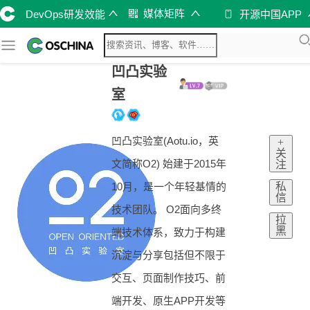
媒体矩阵
DevOps研发效能
开源中国APP
凹凸实验
室
凹凸实验室(Aotu.io，英
+
关
文简称O2) 始建于2015年
注
私
10月，是一个年轻基情的
信
技术团队。 O2面向多终
拉
黑
端技术体系，致力于构建
沉淀与分享包括但不限于
交互、页面制作技巧、前
端开发、原生APP开发等