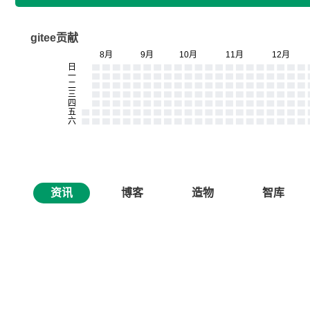
gitee贡献
资讯
博客
造物
智库