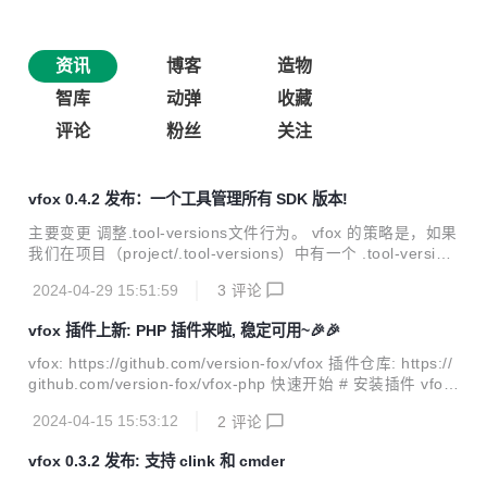
资讯
博客
造物
智库
动弹
收藏
评论
粉丝
关注
vfox 0.4.2 发布：一个工具管理所有 SDK 版本!
主要变更 调整.tool-versions文件行为。 vfox 的策略是，如果
我们在项目（project/.tool-versions）中有一个 .tool-version
文件，无论是否切换目录，当前 shell 都将使用该版本，直到
2024-04-29 15:51:59
3
评论
遇到下一个 .tool-versions 文件或手动执行 vfox use 命令
时，版本才会改变。 What's Changed 功能: 执行install命令
vfox 插件上新: PHP 插件来啦, 稳定可用~🎉🎉
时, 如未提供版本号, 则展示所有可用版本号 by @bytemain i
n #236 功能: 添加 upgrade 命令 支持升级vfox到最新版本 (#
vfox: https://github.com/version-fox/vfox 插件仓库: https://
239) by @yanecc in #239 ...
github.com/version-fox/vfox-php 快速开始 # 安装插件 vfox
add php # 查看可用版本 vofx search php # 安装指定版本 vf
2024-04-15 15:53:12
2
评论
ox install php@8.3.3 vfox use php # -g 全局有效 -p 项目有
效 -s 当前shell内有效 Windows环境下 Unix环境下(支持编译,
vfox 0.3.2 发布: 支持 clink 和 cmder
随意修改拓展) 具体请看: https://github.com/version-fox/vfo