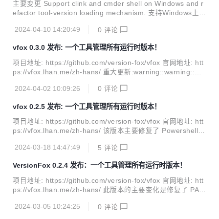
x-php/bl...
主要变更 Support clink and cmder shell on Windows and r
efactor tool-version loading mechanism. 支持Windows上的
clink和cmder, 重构了.tool-versions文件加载机制. What's C
2024-04-10 14:20:49
0
评论
hanged feat: 支持 clink、cmder shell by @jan-bar in #167
feat: 支持一次性更新所有插件 by @gythialy in #181 feat: 添
vfox 0.3.0 发布: 一个工具管理所有运行时版本！
加 PluginDirPath 字段 by @Chance-fyi in #171 fix: 修复se
a...
项目地址: https://github.com/version-fox/vfox 官网地址: htt
ps://vfox.lhan.me/zh-hans/ 重大更新:warning:️:warning:️:wa
rning:️ 该版本重构了插件系统，并将插件库迁移至新的索引仓
2024-04-02 10:09:26
0
评论
库。 当前版本如何添加插件? 当前版本改变了原有的插件添加
方式, 去掉了插件的分类, 如下所示: vfox add nodejs/nodejs
vfox 0.2.5 发布: 一个工具管理所有运行时版本！
-> vfox add nodejs vfox add java/java -> vfox add java 如
何迁移已安装的旧插件? 你只需要执行vfox update命令就可
项目地址: https://github.com/version-fox/vfox 官网地址: htt
直接...
ps://vfox.lhan.me/zh-hans/ 该版本主要修复了 Powershell H
ook 脚本引起的几个问题，优化了用户体验和性能，还支持 G
2024-03-18 14:47:49
5
评论
itBash shell, 并为 0.3.0 做准备。 更新内容: feat: 支持PreUs
e hook函数 by @bytemain in #58 feat: 支持 GitBash shell
VersionFox 0.2.4 发布：一个工具管理所有运行时版本！
by @aooohan in 967d2cf feat: 支持模糊搜索所有版本 by @
Chance-fyi in #78 fix: VSCod...
项目地址: https://github.com/version-fox/vfox 官网地址: htt
ps://vfox.lhan.me/zh-hans/ 此版本的主要变化是修复了 PAT
H 环境变量中的重复值问题，并对用户体验进行了一些改进。
2024-03-05 10:24:25
0
评论
我们还添加了一个文档网站：https://vfox.lhan.me 更新内容:
bugfix: 忽略为安装的SDK版本信息 by @aooohan in d54f00