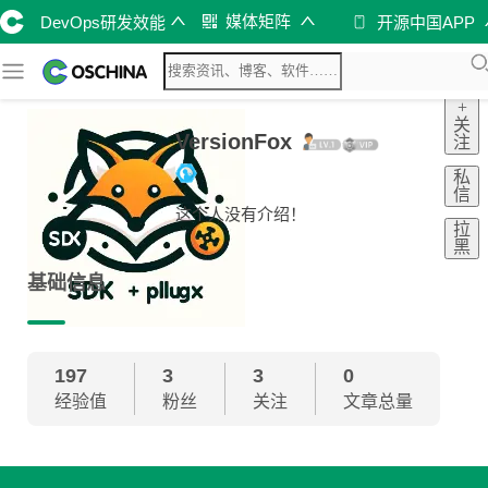
媒体矩阵
DevOps研发效能
开源中国APP
+
关
VersionFox
注
私
信
这个人没有介绍！
拉
黑
基础信息
197
3
3
0
经验值
粉丝
关注
文章总量