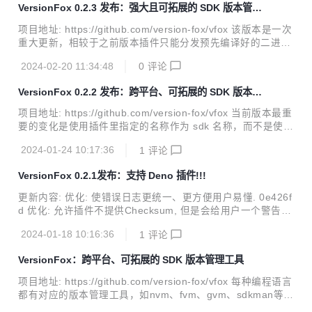
VersionFox 0.2.3 发布：强大且可拓展的 SDK 版本管理
4 bugfix: 重建软连接时,确保目标文件已解压 by @aooohan i
工具!
n 2d75a9b doc: 添加文档网站 by @aooohan in #54 bugfix:
项目地址: https://github.com/version-fox/vfox 该版本是一次
根据终端高度...
重大更新，相较于之前版本插件只能分发预先编译好的二进制
文件, 此次更新真正做到插件完全自定义，如支持Python这类
2024-02-20 11:34:48
0
评论
需要自定义编译和安装的SDK。 另外允许自定义存储路径, 避
免$HOME占用过大! 更新内容: 功能: 支持自定义存储路径 by
VersionFox 0.2.2 发布：跨平台、可拓展的 SDK 版本管
@aooohan and @XuZheCheung 627330f 功能: 允许插件安
理工具
装本地文件 by @aooohan in 8888f41 功能: 添加验证插件支
项目地址: https://github.com/version-fox/vfox 当前版本最重
持的最低运行时版本的新机制 by @aooohan in 0bc5b1d 功
要的变化是使用插件里指定的名称作为 sdk 名称，而不是使用
能: http ...
插件的文件名作为 sdk 名称。此外，我们还引入了代理支持，
2024-01-24 10:17:36
1
评论
使用户能够配置代理来路由 vfox 的请求。 更新内容: 功能: 支
持配置代理 #4 by @XuZheCheung in #27 修复: 使用插件里
VersionFox 0.2.1发布：支持 Deno 插件!!!
指定名称作为SDK名称 by @aooohan in b221f57 修复: 清理
今天之前的所有临时文件 by @aooohan in c738772 插件: 支
更新内容: 优化: 使错误日志更统一、更方便用户易懂. 0e426f
持Flutter CN镜像 by @aooohan in version...
d 优化: 允许插件不提供Checksum, 但是会给用户一个警告提
示. 74b9fe4 修复: 修复Fish Shell下无法正确Hook的问题. 52
2024-01-18 10:16:36
1
评论
3f027 修复: 修复Zsh Shell下无法正确补全的问题. f7fd3a8
插件: 支持Deno 插件 #2 每种编程语言都有对应的版本管理工
VersionFox：跨平台、可拓展的 SDK 版本管理工具
具，如 nvm、fvm、gvm、sdkman 等，它们的核心功能大同
小异。但对于使用多种语言的开发者来说，这意味着需要学习
项目地址: https://github.com/version-fox/vfox 每种编程语言
和记忆各种不同的命令，增加了学习成本。如果你是全栈工程
都有对应的版本管理工具，如nvm、fvm、gvm、sdkman等，
师，或者使用不止一种语言，使用 VersionFox，...
它们的核心功能大同小异。但对于使用多种语言的开发者来