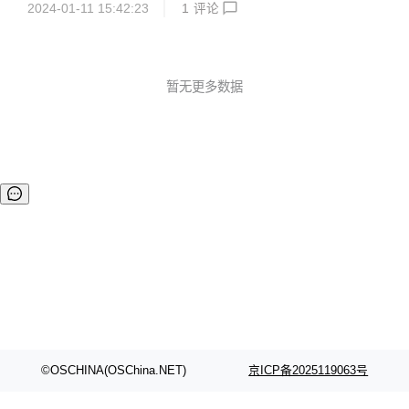
2024-01-11 15:42:23
1
评论
说，这意味着需要学习和记忆各种不同的命令，增加了学习成
本。如果你是全栈工程师,或者使用不止一种语言,使用Version
Fox，你无需再学习这些繁杂的工具，从而降低学习成本，节
省时间。 亮点: 跨平台(Windows、Linux、macOS), 不同的
平台拥有相同的用户体验 使用一致的命令管理所有语言 简单
暂无更多数据
的插件系统添加对您所需SDK的支持 支持Global、Project、S
essi...
©OSCHINA(OSChina.NET)
京ICP备2025119063号